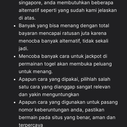
singapore, anda membutuhkan beberapa
alternatif seperti yang sudah kami jelaskan
di atas.
Banyak yang bisa menang dengan total
bayaran mencapai ratusan juta karena
menocba banyak alternatif, tidak sekali
jadi.
Mencoba banyak cara untuk jackpot di
permainan togel akan membuka peluang
untuk menang.
Apapun cara yang dipakai, pilihlah salah
satu cara yang dianggap sangat relevan
dan yakin menguntungkan
Apapun cara yang digunakan untuk pasang
nomor keberuntungan anda, pastikan
bermain pada situs yang benar, aman dan
terpercaya