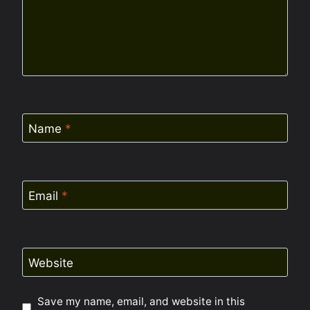
Name
*
Email
*
Website
Save my name, email, and website in this