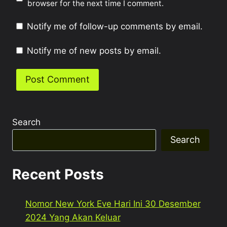
browser for the next time I comment.
Notify me of follow-up comments by email.
Notify me of new posts by email.
Search
Search
Recent Posts
Nomor New York Eve Hari Ini 30 Desember
2024 Yang Akan Keluar