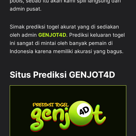
pools, sebab itu akan kami spill langsung dari
admin pusat.
Simak prediksi togel akurat yang di sediakan
oleh admin
GENJOT4D
. Prediksi keluaran togel
ini sangat di mintai oleh banyak pemain di
Indonesia karena memiliki akurasi yang bagus.
Situs Prediksi GENJOT4D