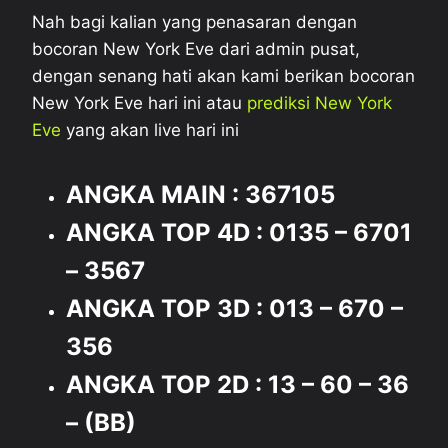
Nah bagi kalian yang penasaran dengan
bocoran New York Eve dari admin pusat,
dengan senang hati akan kami berikan bocoran
New York Eve hari ini atau
prediksi New York
Eve
yang akan live hari ini
ANGKA MAIN : 367105
ANGKA TOP 4D : 0135 – 6701
– 3567
ANGKA TOP 3D : 013 – 670 –
356
ANGKA TOP 2D : 13
– 60 – 36
–
(BB)