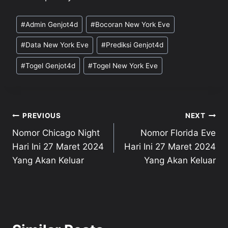
Post
#
Admin Genjot4d
#
Bocoran New York Eve
Tags:
#
Data New York Eve
#
Prediksi Genjot4d
#
Togel Genjot4d
#
Togel New York Eve
Post
PREVIOUS
NEXT
Nomor Chicago Night
Nomor Florida Eve
navigation
Hari Ini 27 Maret 2024
Hari Ini 27 Maret 2024
Yang Akan Keluar
Yang Akan Keluar