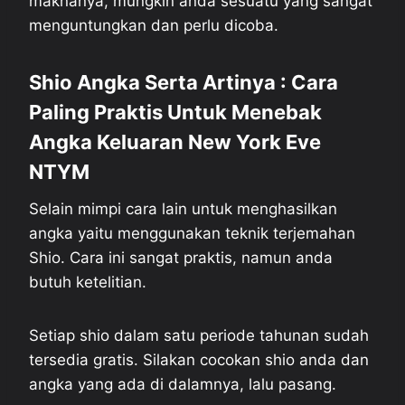
maknanya, mungkin anda sesuatu yang sangat
menguntungkan dan perlu dicoba.
Shio Angka Serta Artinya : Cara
Paling Praktis Untuk Menebak
Angka Keluaran New York Eve
NTYM
Selain mimpi cara lain untuk menghasilkan
angka yaitu menggunakan teknik terjemahan
Shio. Cara ini sangat praktis, namun anda
butuh ketelitian.
Setiap shio dalam satu periode tahunan sudah
tersedia gratis. Silakan cocokan shio anda dan
angka yang ada di dalamnya, lalu pasang.