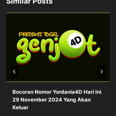
Similar Posts
Bocoran Nomor Yordania4D Hari Ini
29 November 2024 Yang Akan
Keluar