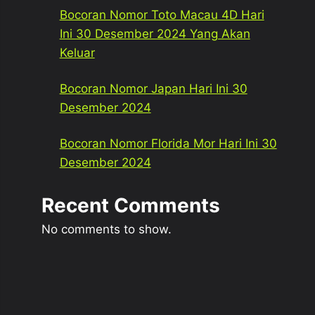
Bocoran Nomor Toto Macau 4D Hari
Ini 30 Desember 2024 Yang Akan
Keluar
Bocoran Nomor Japan Hari Ini 30
Desember 2024
Bocoran Nomor Florida Mor Hari Ini 30
Desember 2024
Recent Comments
No comments to show.