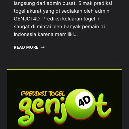
langsung dari admin pusat. Simak prediksi
togel akurat yang di sediakan oleh admin
GENJOT4D. Prediksi keluaran togel ini
sangat di mintai oleh banyak pemain di
Indonesia karena memiliki…
BOCORAN
READ MORE
NOMOR
ILLINOIS
EVE
HARI
INI
23
DESEMBER
2024
YANG
AKAN
KELUAR