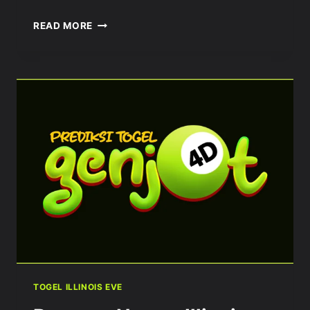
BOCORAN
READ MORE
NOMOR
ILLINOIS
EVE
HARI
INI
30
DESEMBER
2024
YANG
AKAN
KELUAR
TOGEL ILLINOIS EVE