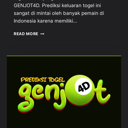
GENJOT4D. Prediksi keluaran togel ini
sangat di mintai oleh banyak pemain di
Indonesia karena memiliki…
BOCORAN
READ MORE
NOMOR
ILLINOIS
EVE
HARI
INI
22
DESEMBER
2024
YANG
AKAN
KELUAR