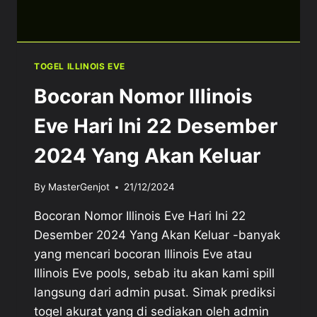
TOGEL ILLINOIS EVE
Bocoran Nomor Illinois
Eve Hari Ini 22 Desember
2024 Yang Akan Keluar
By
MasterGenjot
21/12/2024
Bocoran Nomor Illinois Eve Hari Ini 22
Desember 2024 Yang Akan Keluar -banyak
yang mencari bocoran Illinois Eve atau
Illinois Eve pools, sebab itu akan kami spill
langsung dari admin pusat. Simak prediksi
togel akurat yang di sediakan oleh admin