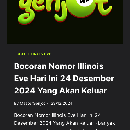
AKAN
KELUAR
TOGEL ILLINOIS EVE
Bocoran Nomor Illinois
Eve Hari Ini 24 Desember
2024 Yang Akan Keluar
By
MasterGenjot
23/12/2024
Bocoran Nomor Illinois Eve Hari Ini 24
Desember 2024 Yang Akan Keluar -banyak