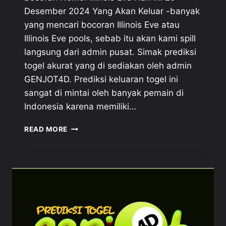
Desember 2024 Yang Akan Keluar -banyak
yang mencari bocoran Illinois Eve atau
Illinois Eve pools, sebab itu akan kami spill
langsung dari admin pusat. Simak prediksi
togel akurat yang di sediakan oleh admin
GENJOT4D. Prediksi keluaran togel ini
sangat di mintai oleh banyak pemain di
Indonesia karena memiliki…
BOCORAN
READ MORE
NOMOR
ILLINOIS
EVE
HARI
INI
25
DESEMBER
2024
YANG