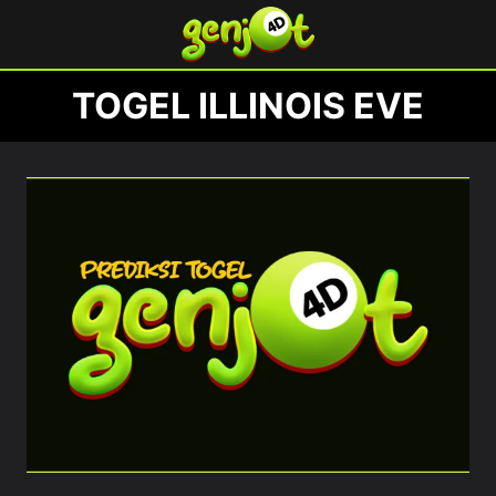
Skip
to
content
TOGEL ILLINOIS EVE