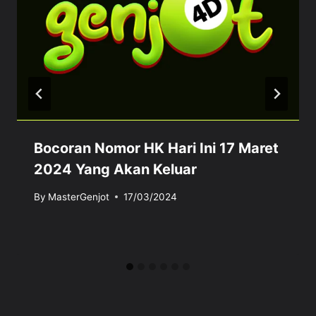
Bocoran Nomor HK Hari Ini 17 Maret
2024 Yang Akan Keluar
By
MasterGenjot
17/03/2024