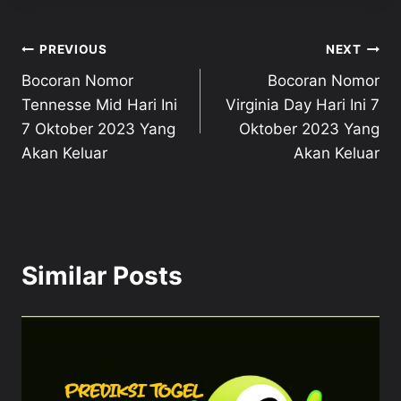
Post
PREVIOUS
NEXT
Bocoran Nomor
Bocoran Nomor
navigation
Tennesse Mid Hari Ini
Virginia Day Hari Ini 7
7 Oktober 2023 Yang
Oktober 2023 Yang
Akan Keluar
Akan Keluar
Similar Posts