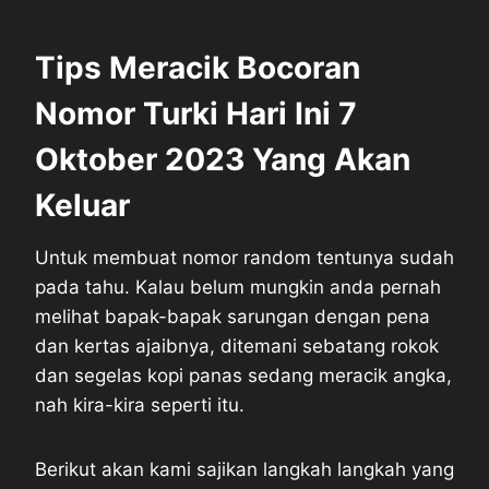
Tips Meracik Bocoran
Nomor Turki Hari Ini 7
Oktober 2023 Yang Akan
Keluar
Untuk membuat nomor random tentunya sudah
pada tahu. Kalau belum mungkin anda pernah
melihat bapak-bapak sarungan dengan pena
dan kertas ajaibnya, ditemani sebatang rokok
dan segelas kopi panas sedang meracik angka,
nah kira-kira seperti itu.
Berikut akan kami sajikan langkah langkah yang