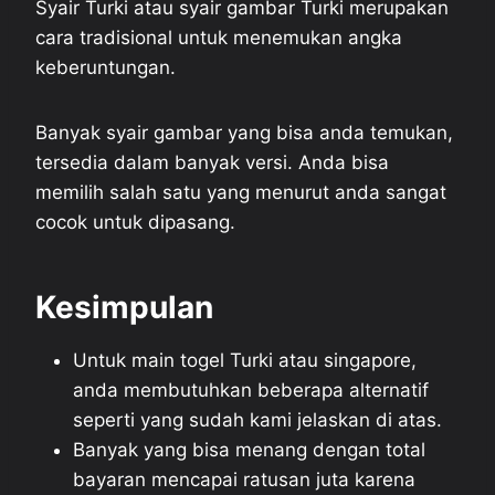
Syair Turki atau syair gambar Turki merupakan
cara tradisional untuk menemukan angka
keberuntungan.
Banyak syair gambar yang bisa anda temukan,
tersedia dalam banyak versi. Anda bisa
memilih salah satu yang menurut anda sangat
cocok untuk dipasang.
Kesimpulan
Untuk main togel Turki atau singapore,
anda membutuhkan beberapa alternatif
seperti yang sudah kami jelaskan di atas.
Banyak yang bisa menang dengan total
bayaran mencapai ratusan juta karena