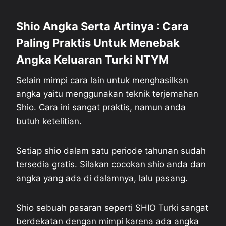
Shio Angka Serta Artinya : Cara
Paling Praktis Untuk Menebak
Angka Keluaran Turki NTYM
Selain mimpi cara lain untuk menghasilkan
angka yaitu menggunakan teknik terjemahan
Shio. Cara ini sangat praktis, namun anda
butuh ketelitian.
Setiap shio dalam satu periode tahunan sudah
tersedia gratis. Silakan cocokan shio anda dan
angka yang ada di dalamnya, lalu pasang.
Shio sebuah pasaran seperti SHIO Turki sangat
berdekatan dengan mimpi karena ada angka