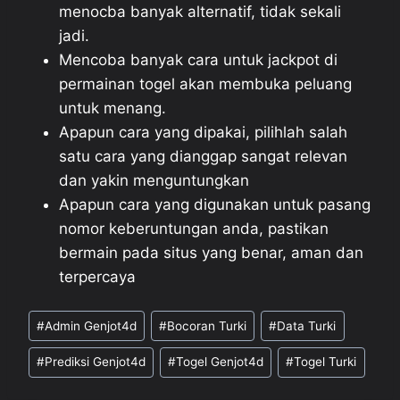
menocba banyak alternatif, tidak sekali
jadi.
Mencoba banyak cara untuk jackpot di
permainan togel akan membuka peluang
untuk menang.
Apapun cara yang dipakai, pilihlah salah
satu cara yang dianggap sangat relevan
dan yakin menguntungkan
Apapun cara yang digunakan untuk pasang
nomor keberuntungan anda, pastikan
bermain pada situs yang benar, aman dan
terpercaya
Post
#
Admin Genjot4d
#
Bocoran Turki
#
Data Turki
Tags:
#
Prediksi Genjot4d
#
Togel Genjot4d
#
Togel Turki