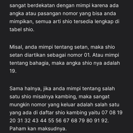
sangat berdekatan dengan mimpi karena ada
angka atau pasangan nomor yang bisa anda
mimpikan, semua arti shio tersedia lengkap di
tabel shio.
Misal, anda mimpi tentang setan, maka shio
setan diartikan sebagai nomor 01. Atau mimpi
tentang bahagia, maka angka shio nya adalah
19.
Sama halnya, jika anda mimpi tentang salah
satu shio misalnya kambing, maka sangat
mungkin nomor yang keluar adalah salah satu
yang ada di daftar shio kambing yaitu 07 08 19
20 31 32 43 44 55 56 67 68 79 80 91 92.
Paham kan maksudnya.