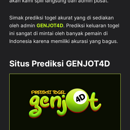
akan kami spill langsung dari admin pusat.
Simak prediksi togel akurat yang di sediakan
oleh admin
GENJOT4D
. Prediksi keluaran togel
ini sangat di mintai oleh banyak pemain di
Indonesia karena memiliki akurasi yang bagus.
Situs Prediksi GENJOT4D