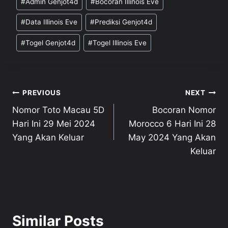
#
Admin Genjot4d
#
Bocoran Illinois Eve
Tags:
#
Data Illinois Eve
#
Prediksi Genjot4d
#
Togel Genjot4d
#
Togel Illinois Eve
Post
PREVIOUS
NEXT
Nomor Toto Macau 5D
Bocoran Nomor
navigation
Hari Ini 29 Mei 2024
Morocco 6 Hari Ini 28
Yang Akan Keluar
May 2024 Yang Akan
Keluar
Similar Posts