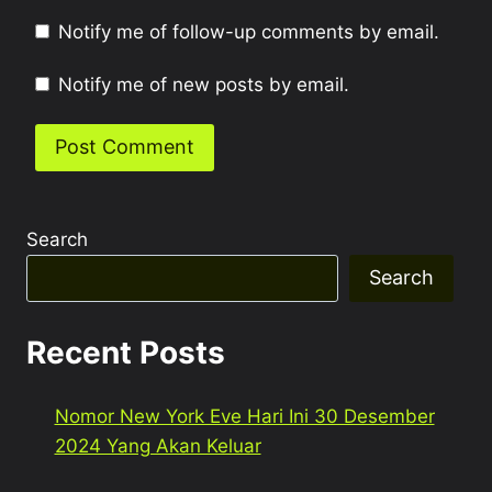
Notify me of follow-up comments by email.
Notify me of new posts by email.
Search
Search
Recent Posts
Nomor New York Eve Hari Ini 30 Desember
2024 Yang Akan Keluar