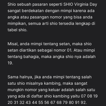
Shio sebuah pasaran seperti SHIO Virginia Day
sangat berdekatan dengan mimpi karena ada
angka atau pasangan nomor yang bisa anda
mimpikan, semua arti shio tersedia lengkap di
tabel shio.
Misal, anda mimpi tentang setan, maka shio
setan diartikan sebagai nomor 01. Atau mimpi
tentang bahagia, maka angka shio nya adalah
19.
Sama halnya, jika anda mimpi tentang salah
satu shio misalnya kambing, maka sangat
mungkin nomor yang keluar adalah salah satu
yang ada di daftar shio kambing yaitu 07 08 19
20 31 32 43 44 55 56 67 68 79 80 91 92.