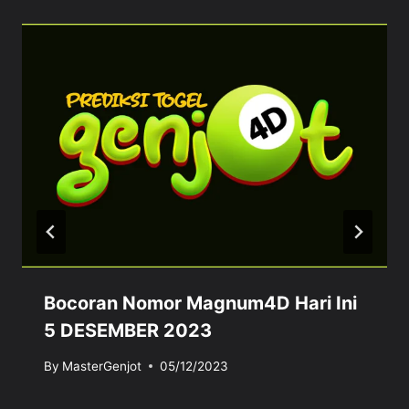
Bocoran Nomor Magnum4D Hari Ini
5 DESEMBER 2023
By
MasterGenjot
05/12/2023