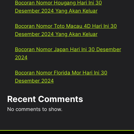
Bocoran Nomor Hougang Hari Ini 30
Desember 2024 Yang Akan Keluar
Bocoran Nomor Toto Macau 4D Hari Ini 30
Desember 2024 Yang Akan Keluar
Bocoran Nomor Japan Hari Ini 30 Desember
2024
Bocoran Nomor Florida Mor Hari Ini 30
Desember 2024
Recent Comments
No comments to show.