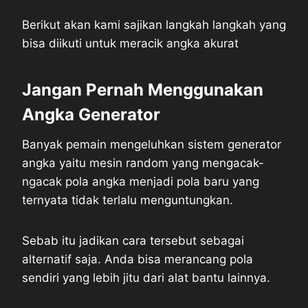
Berikut akan kami sajikan langkah langkah yang
bisa diikuti untuk meracik angka akurat
Jangan Pernah Menggunakan
Angka Generator
Banyak pemain mengeluhkan sistem generator
angka yaitu mesin random yang mengacak-
ngacak pola angka menjadi pola baru yang
ternyata tidak terlalu menguntungkan.
Sebab itu jadikan cara tersebut sebagai
alternatif saja. Anda bisa merancang pola
sendiri yang lebih jitu dari alat bantu lainnya.