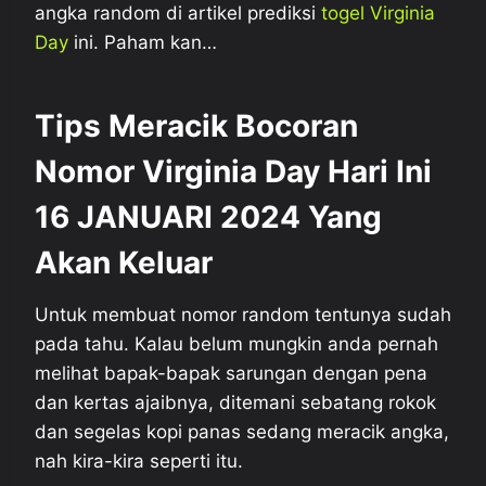
angka random di artikel prediksi
togel Virginia
Day
ini. Paham kan…
Tips Meracik Bocoran
Nomor Virginia Day Hari Ini
16 JANUARI 2024 Yang
Akan Keluar
Untuk membuat nomor random tentunya sudah
pada tahu. Kalau belum mungkin anda pernah
melihat bapak-bapak sarungan dengan pena
dan kertas ajaibnya, ditemani sebatang rokok
dan segelas kopi panas sedang meracik angka,
nah kira-kira seperti itu.