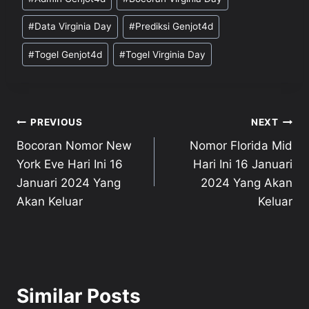
Tags:
#
Data Virginia Day
#
Prediksi Genjot4d
#
Togel Genjot4d
#
Togel Virginia Day
Post
PREVIOUS
NEXT
Bocoran Nomor New
Nomor Florida Mid
navigation
York Eve Hari Ini 16
Hari Ini 16 Januari
Januari 2024 Yang
2024 Yang Akan
Akan Keluar
Keluar
Similar Posts