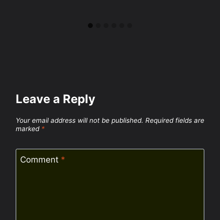
Leave a Reply
Your email address will not be published.
Required fields are
marked
*
Comment
*