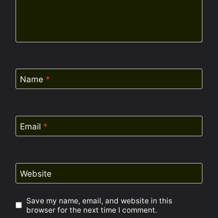
Name
*
Email
*
Website
Save my name, email, and website in this
browser for the next time I comment.