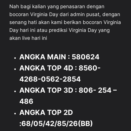
Nah bagi kalian yang penasaran dengan
bocoran Virginia Day dari admin pusat, dengan
senang hati akan kami berikan bocoran Virginia
Day hari ini atau prediksi Virginia Day yang
akan live hari ini
ANGKA MAIN : 580624
ANGKA TOP 4D : 8560-
4268-0562-2854
ANGKA TOP 3D : 806- 254 –
486
ANGKA TOP 2D
:68/05/42/85/26(BB)