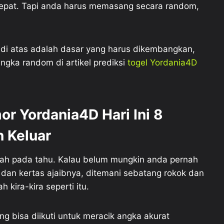
tepat. Tapi anda harus memasang secara random,
 di atas adalah dasar yang harus dikembangkan,
ngka random di artikel prediksi
togel Yordania4D
r Yordania4D Hari Ini 8
 Keluar
h pada tahu. Kalau belum mungkin anda pernah
an kertas ajaibnya, ditemani sebatang rokok dan
kira-kira seperti itu.
ng bisa diikuti untuk meracik angka akurat