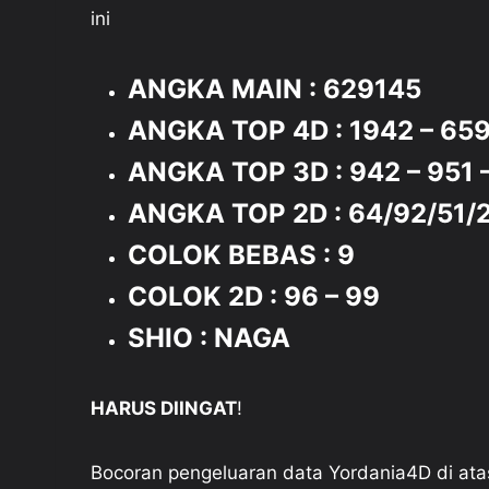
ini
ANGKA MAIN : 629145
ANGKA TOP 4D : 1942 – 659
ANGKA TOP 3D : 942 – 951 
ANGKA TOP 2D : 64/92/51/2
COLOK BEBAS : 9
COLOK 2D : 96 – 99
SHIO : NAGA
HARUS DIINGAT
!
Bocoran pengeluaran data Yordania4D di ata