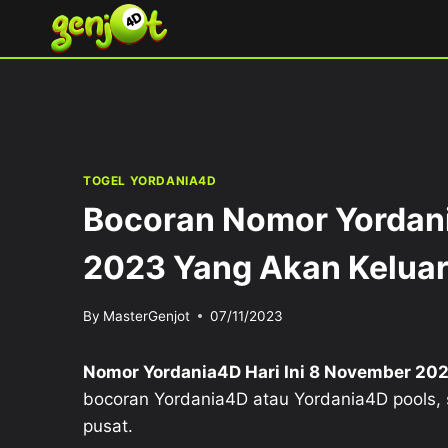
Skip
to
content
TOGEL YORDANIA4D
Bocoran Nomor Yordani
2023 Yang Akan Kelua
By
MasterGenjot
07/11/2023
Nomor Yordania4D Hari Ini 8 November 202
bocoran Yordania4D atau Yordania4D pools, s
pusat.