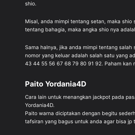
shio.
Misal, anda mimpi tentang setan, maka shio 
tentang bahagia, maka angka shio nya adala
Sama halnya, jika anda mimpi tentang salah
nomor yang keluar adalah salah satu yang ad
43 44 55 56 67 68 79 80 91 92. Paham kan
Paito Yordania4D
Cara lain untuk menangkan jackpot pada pasa
Yordania4D.
Paito warna diciptakan dengan begitu sede
tafsiran yang bagus untuk anda agar bisa jp t