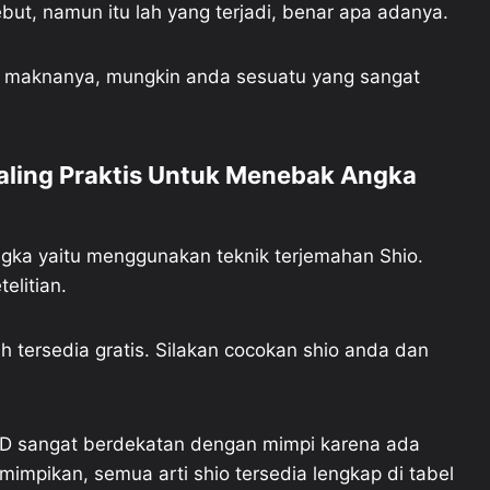
ut, namun itu lah yang terjadi, benar apa adanya.
i maknanya, mungkin anda sesuatu yang sangat
Paling Praktis Untuk Menebak Angka
ngka yaitu menggunakan teknik terjemahan Shio.
elitian.
h tersedia gratis. Silakan cocokan shio anda dan
4D sangat berdekatan dengan mimpi karena ada
mpikan, semua arti shio tersedia lengkap di tabel