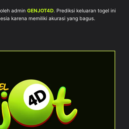
n oleh admin
GENJOT4D
. Prediksi keluaran togel ini
esia karena memiliki akurasi yang bagus.