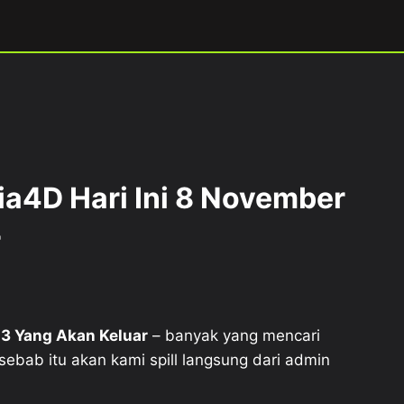
a4D Hari Ini 8 November
r
3 Yang Akan Keluar
– banyak yang mencari
ebab itu akan kami spill langsung dari admin