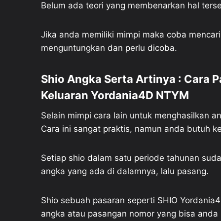
Belum ada teori yang membenarkan hal terseb
Jika anda memiliki mimpi maka coba mencar
menguntungkan dan perlu dicoba.
Shio Angka Serta Artinya : Cara 
Keluaran Yordania4D NTYM
Selain mimpi cara lain untuk menghasilkan a
Cara ini sangat praktis, namun anda butuh ket
Setiap shio dalam satu periode tahunan suda
angka yang ada di dalamnya, lalu pasang.
Shio sebuah pasaran seperti SHIO Yordania
angka atau pasangan nomor yang bisa anda mi