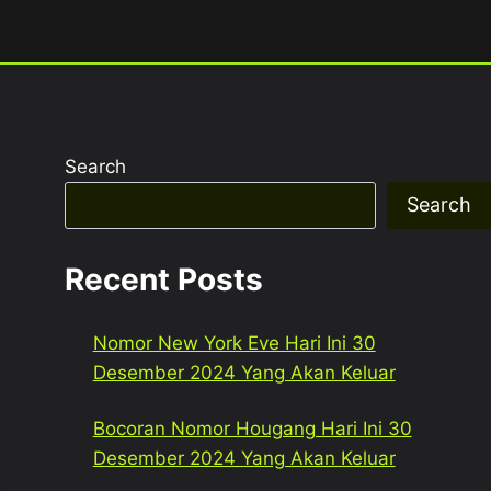
Search
Search
Recent Posts
Nomor New York Eve Hari Ini 30
Desember 2024 Yang Akan Keluar
Bocoran Nomor Hougang Hari Ini 30
Desember 2024 Yang Akan Keluar