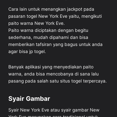
Cara lain untuk menangkan jackpot pada
pasaran togel New York Eve yaitu, mengikuti
paito warna New York Eve.
Paito warna diciptakan dengan begitu
sederhana, mudah dipahami dan bisa
memberikan tafsiran yang bagus untuk anda
agar bisa jp togel.
Banyak aplikasi yang menyediakan paito
warna, anda bisa mencobanya di sana lalu
pasang pada salah satu situs togel terpercaya.
Syair Gambar
Syair New York Eve atau syair gambar New