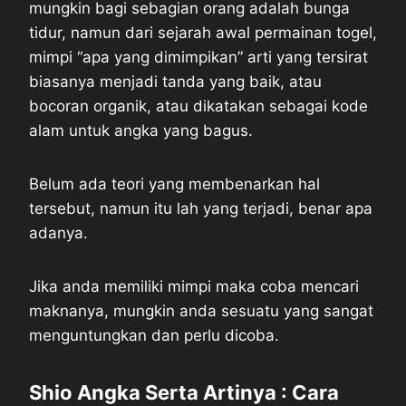
mungkin bagi sebagian orang adalah bunga
tidur, namun dari sejarah awal permainan togel,
mimpi “apa yang dimimpikan” arti yang tersirat
biasanya menjadi tanda yang baik, atau
bocoran organik, atau dikatakan sebagai kode
alam untuk angka yang bagus.
Belum ada teori yang membenarkan hal
tersebut, namun itu lah yang terjadi, benar apa
adanya.
Jika anda memiliki mimpi maka coba mencari
maknanya, mungkin anda sesuatu yang sangat
menguntungkan dan perlu dicoba.
Shio Angka Serta Artinya : Cara