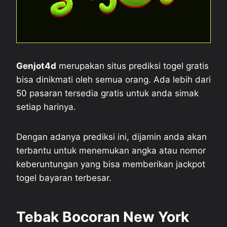
Genjot4d
merupakan situs prediksi togel gratis
bisa dinikmati oleh semua orang. Ada lebih dari
50 pasaran tersedia gratis untuk anda simak
setiap harinya.
Dengan adanya prediksi ini, dijamin anda akan
terbantu untuk menemukan angka atau nomor
keberuntungan yang bisa memberikan jackpot
togel bayaran terbesar.
Tebak Bocoran New York