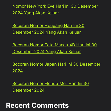
Nomor New York Eve Hari Ini 30 Desember
2024 Yang Akan Keluar
Bocoran Nomor Hougang Hari Ini 30
Desember 2024 Yang Akan Keluar
Bocoran Nomor Toto Macau 4D Hari Ini 30
Desember 2024 Yang Akan Keluar
Bocoran Nomor Japan Hari Ini 30 Desember
2024
Bocoran Nomor Florida Mor Hari Ini 30
Desember 2024
Recent Comments