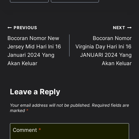
Post
PREVIOUS
NEXT
Bocoran Nomor New
Bocoran Nomor
navigation
Jersey Mid Hari Ini 16
Virginia Day Hari Ini 16
Januari 2024 Yang
JANUARI 2024 Yang
Akan Keluar
Akan Keluar
Leave a Reply
Your email address will not be published.
Required fields are
marked
*
Comment
*