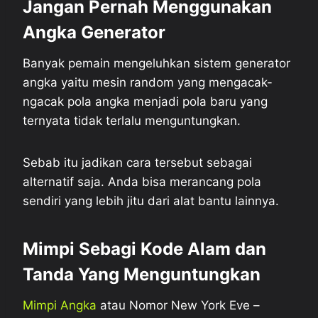
Jangan Pernah Menggunakan
Angka Generator
Banyak pemain mengeluhkan sistem generator
angka yaitu mesin random yang mengacak-
ngacak pola angka menjadi pola baru yang
ternyata tidak terlalu menguntungkan.
Sebab itu jadikan cara tersebut sebagai
alternatif saja. Anda bisa merancang pola
sendiri yang lebih jitu dari alat bantu lainnya.
Mimpi Sebagi Kode Alam dan
Tanda Yang Menguntungkan
Mimpi Angka
atau Nomor New York Eve –