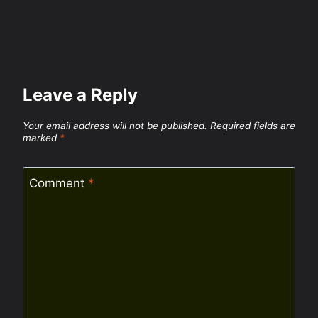
Leave a Reply
Your email address will not be published.
Required fields are
marked
*
Comment
*