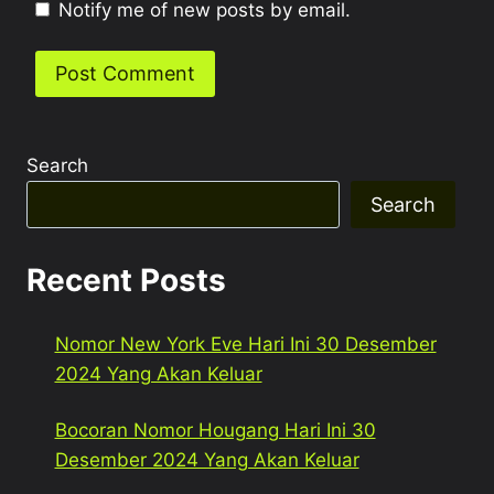
Notify me of new posts by email.
Search
Search
Recent Posts
Nomor New York Eve Hari Ini 30 Desember
2024 Yang Akan Keluar
Bocoran Nomor Hougang Hari Ini 30
Desember 2024 Yang Akan Keluar