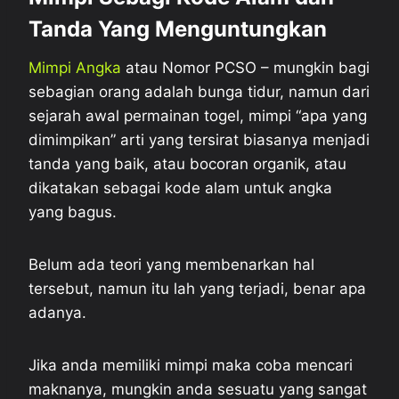
Tanda Yang Menguntungkan
Mimpi Angka
atau Nomor PCSO – mungkin bagi
sebagian orang adalah bunga tidur, namun dari
sejarah awal permainan togel, mimpi “apa yang
dimimpikan” arti yang tersirat biasanya menjadi
tanda yang baik, atau bocoran organik, atau
dikatakan sebagai kode alam untuk angka
yang bagus.
Belum ada teori yang membenarkan hal
tersebut, namun itu lah yang terjadi, benar apa
adanya.
Jika anda memiliki mimpi maka coba mencari
maknanya, mungkin anda sesuatu yang sangat