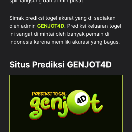
spill langsung dari admin pusat.
Simak prediksi togel akurat yang di sediakan
oleh admin
GENJOT4D
. Prediksi keluaran togel
ini sangat di mintai oleh banyak pemain di
Indonesia karena memiliki akurasi yang bagus.
Situs Prediksi GENJOT4D