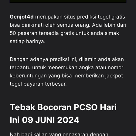
Genjot4d
merupakan situs prediksi togel gratis
bisa dinikmati oleh semua orang. Ada lebih dari
50 pasaran tersedia gratis untuk anda simak
setiap harinya.
Dengan adanya prediksi ini, dijamin anda akan
terbantu untuk menemukan angka atau nomor
keberuntungan yang bisa memberikan jackpot
togel bayaran terbesar.
Tebak Bocoran PCSO Hari
Ini 09 JUNI 2024
Nah bagi kalian yang penasaran dengan