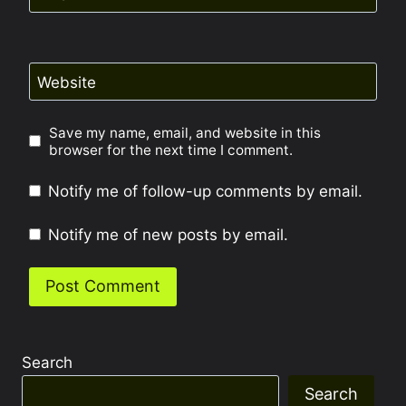
Website
Save my name, email, and website in this
browser for the next time I comment.
Notify me of follow-up comments by email.
Notify me of new posts by email.
Search
Search