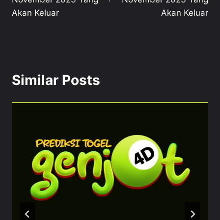
Akan Keluar
Akan Keluar
Similar Posts