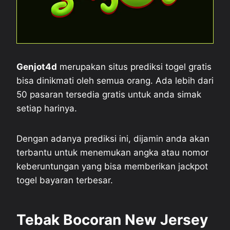
Genjot4d
merupakan situs prediksi togel gratis
bisa dinikmati oleh semua orang. Ada lebih dari
50 pasaran tersedia gratis untuk anda simak
setiap harinya.
Dengan adanya prediksi ini, dijamin anda akan
terbantu untuk menemukan angka atau nomor
keberuntungan yang bisa memberikan jackpot
togel bayaran terbesar.
Tebak Bocoran New Jersey