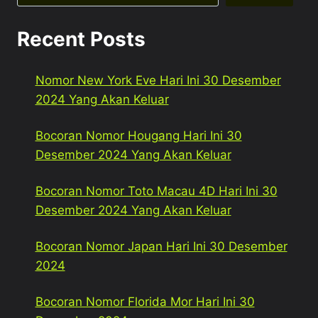
Recent Posts
Nomor New York Eve Hari Ini 30 Desember
2024 Yang Akan Keluar
Bocoran Nomor Hougang Hari Ini 30
Desember 2024 Yang Akan Keluar
Bocoran Nomor Toto Macau 4D Hari Ini 30
Desember 2024 Yang Akan Keluar
Bocoran Nomor Japan Hari Ini 30 Desember
2024
Bocoran Nomor Florida Mor Hari Ini 30