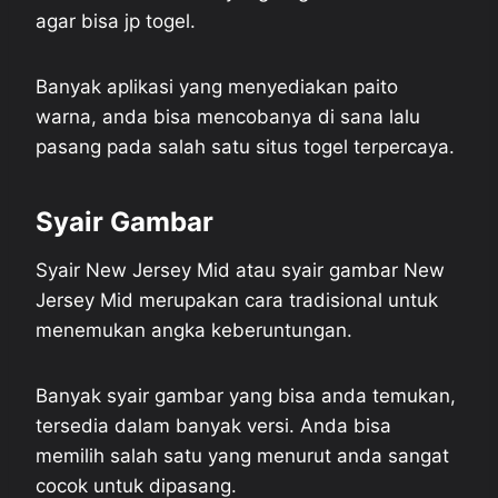
agar bisa jp togel.
Banyak aplikasi yang menyediakan paito
warna, anda bisa mencobanya di sana lalu
pasang pada salah satu situs togel terpercaya.
Syair Gambar
Syair New Jersey Mid atau syair gambar New
Jersey Mid merupakan cara tradisional untuk
menemukan angka keberuntungan.
Banyak syair gambar yang bisa anda temukan,
tersedia dalam banyak versi. Anda bisa
memilih salah satu yang menurut anda sangat
cocok untuk dipasang.