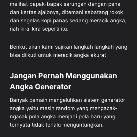
melihat bapak-bapak sarungan dengan pena
dan kertas ajaibnya, ditemani sebatang rokok
dan segelas kopi panas sedang meracik angka,
nah kira-kira seperti itu.
Berikut akan kami sajikan langkah langkah yang
bisa diikuti untuk meracik angka akurat
Jangan Pernah Menggunakan
Angka Generator
Banyak pemain mengeluhkan sistem generator
angka yaitu mesin random yang mengacak-
ngacak pola angka menjadi pola baru yang
ternyata tidak terlalu menguntungkan.