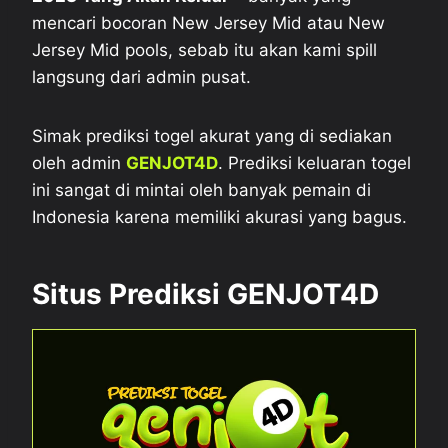
mencari bocoran New Jersey Mid atau New
Jersey Mid pools, sebab itu akan kami spill
langsung dari admin pusat.
Simak prediksi togel akurat yang di sediakan
oleh admin
GENJOT4D
. Prediksi keluaran togel
ini sangat di mintai oleh banyak pemain di
Indonesia karena memiliki akurasi yang bagus.
Situs Prediksi GENJOT4D