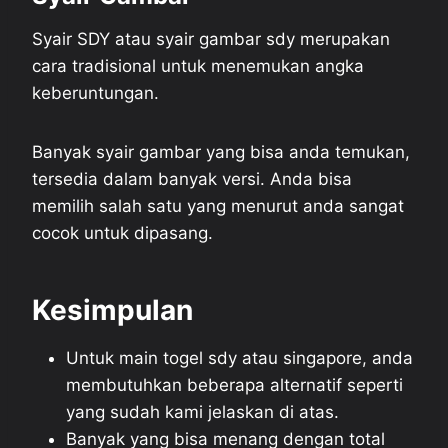
Syair SDY atau syair gambar sdy merupakan
cara tradisional untuk menemukan angka
keberuntungan.
Banyak syair gambar yang bisa anda temukan,
tersedia dalam banyak versi. Anda bisa
memilih salah satu yang menurut anda sangat
cocok untuk dipasang.
Kesimpulan
Untuk main togel sdy atau singapore, anda
membutuhkan beberapa alternatif seperti
yang sudah kami jelaskan di atas.
Banyak yang bisa menang dengan total