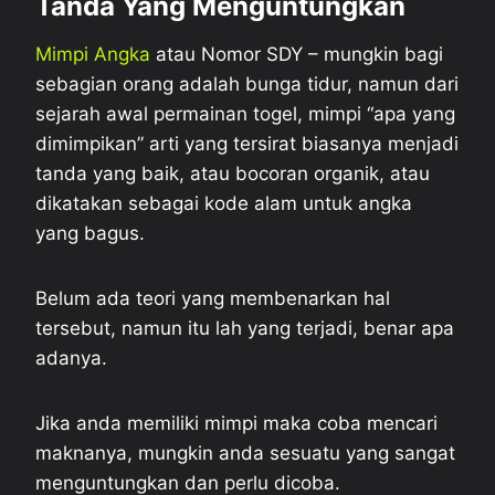
Tanda Yang Menguntungkan
Mimpi Angka
atau Nomor SDY – mungkin bagi
sebagian orang adalah bunga tidur, namun dari
sejarah awal permainan togel, mimpi “apa yang
dimimpikan” arti yang tersirat biasanya menjadi
tanda yang baik, atau bocoran organik, atau
dikatakan sebagai kode alam untuk angka
yang bagus.
Belum ada teori yang membenarkan hal
tersebut, namun itu lah yang terjadi, benar apa
adanya.
Jika anda memiliki mimpi maka coba mencari
maknanya, mungkin anda sesuatu yang sangat
menguntungkan dan perlu dicoba.