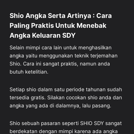
Shio Angka Serta Artinya : Cara
Paling Praktis Untuk Menebak
Angka Keluaran SDY
Selain mimpi cara lain untuk menghasilkan
angka yaitu menggunakan teknik terjemahan
Shio. Cara ini sangat praktis, namun anda
butuh ketelitian.
Setiap shio dalam satu periode tahunan sudah
tersedia gratis. Silakan cocokan shio anda dan
angka yang ada di dalamnya, lalu pasang.
Shio sebuah pasaran seperti SHIO SDY sangat
berdekatan dengan mimpi karena ada angka