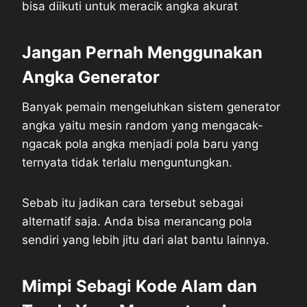
bisa diikuti untuk meracik angka akurat
Jangan Pernah Menggunakan
Angka Generator
Banyak pemain mengeluhkan sistem generator
angka yaitu mesin random yang mengacak-
ngacak pola angka menjadi pola baru yang
ternyata tidak terlalu menguntungkan.
Sebab itu jadikan cara tersebut sebagai
alternatif saja. Anda bisa merancang pola
sendiri yang lebih jitu dari alat bantu lainnya.
Mimpi Sebagi Kode Alam dan