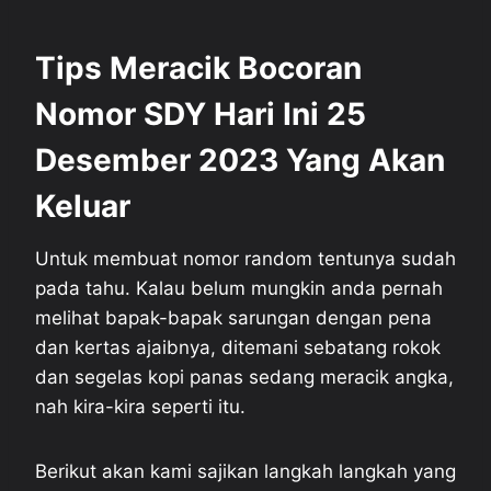
Tips Meracik Bocoran
Nomor SDY Hari Ini 25
Desember 2023 Yang Akan
Keluar
Untuk membuat nomor random tentunya sudah
pada tahu. Kalau belum mungkin anda pernah
melihat bapak-bapak sarungan dengan pena
dan kertas ajaibnya, ditemani sebatang rokok
dan segelas kopi panas sedang meracik angka,
nah kira-kira seperti itu.
Berikut akan kami sajikan langkah langkah yang