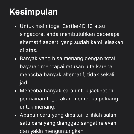
Kesimpulan
Untuk main togel Cartier4D 10 atau
singapore, anda membutuhkan beberapa
alternatif seperti yang sudah kami jelaskan
di atas.
Banyak yang bisa menang dengan total
bayaran mencapai ratusan juta karena
menocba banyak alternatif, tidak sekali
jadi.
Mencoba banyak cara untuk jackpot di
permainan togel akan membuka peluang
untuk menang.
Apapun cara yang dipakai, pilihlah salah
satu cara yang dianggap sangat relevan
dan yakin menguntungkan