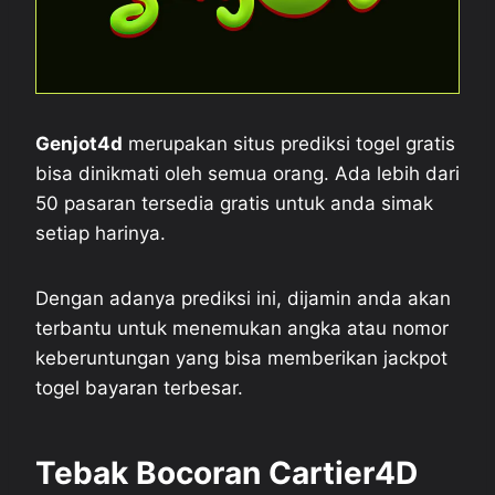
Genjot4d
merupakan situs prediksi togel gratis
bisa dinikmati oleh semua orang. Ada lebih dari
50 pasaran tersedia gratis untuk anda simak
setiap harinya.
Dengan adanya prediksi ini, dijamin anda akan
terbantu untuk menemukan angka atau nomor
keberuntungan yang bisa memberikan jackpot
togel bayaran terbesar.
Tebak Bocoran Cartier4D