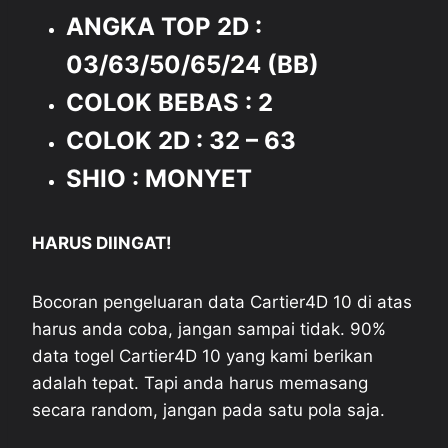
ANGKA TOP 2D :
03/63/50/65/24 (BB)
COLOK BEBAS : 2
COLOK 2D : 32 – 63
SHIO : MONYET
HARUS DIINGAT!
Bocoran pengeluaran data Cartier4D 10 di atas
harus anda coba, jangan sampai tidak. 90%
data togel Cartier4D 10 yang kami berikan
adalah tepat. Tapi anda harus memasang
secara random, jangan pada satu pola saja.