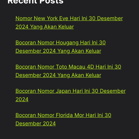
Recent Posts
Nomor New York Eve Hari Ini 30 Desember
2024 Yang Akan Keluar
Bocoran Nomor Hougang Hari Ini 30
Desember 2024 Yang Akan Keluar
Bocoran Nomor Toto Macau 4D Hari Ini 30
Desember 2024 Yang Akan Keluar
Bocoran Nomor Japan Hari Ini 30 Desember
2024
Bocoran Nomor Florida Mor Hari Ini 30
Desember 2024