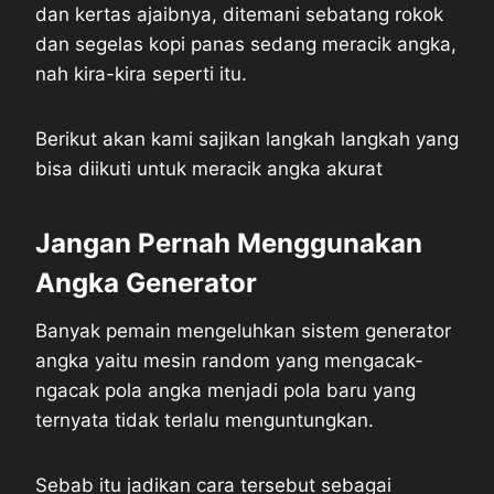
dan kertas ajaibnya, ditemani sebatang rokok
dan segelas kopi panas sedang meracik angka,
nah kira-kira seperti itu.
Berikut akan kami sajikan langkah langkah yang
bisa diikuti untuk meracik angka akurat
Jangan Pernah Menggunakan
Angka Generator
Banyak pemain mengeluhkan sistem generator
angka yaitu mesin random yang mengacak-
ngacak pola angka menjadi pola baru yang
ternyata tidak terlalu menguntungkan.
Sebab itu jadikan cara tersebut sebagai