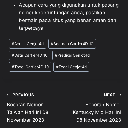
Apapun cara yang digunakan untuk pasang
nomor keberuntungan anda, pastikan
bermain pada situs yang benar, aman dan
terpercaya
Post
#
Admin Genjot4d
#
Bocoran Cartier4D 10
Tags:
#
Data Cartier4D 10
#
Prediksi Genjot4d
#
Togel Cartier4D 10
#
Togel Genjot4d
Post
PREVIOUS
NEXT
Bocoran Nomor
Bocoran Nomor
navigation
Taiwan Hari Ini 08
Kentucky Mid Hari Ini
November 2023
08 November 2023