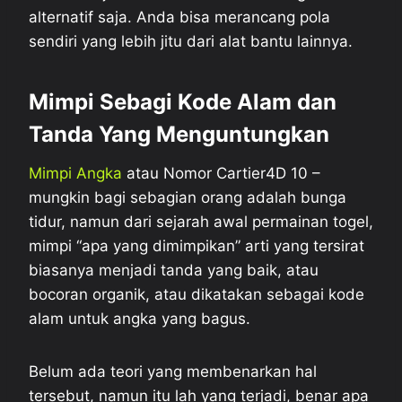
alternatif saja. Anda bisa merancang pola
sendiri yang lebih jitu dari alat bantu lainnya.
Mimpi Sebagi Kode Alam dan
Tanda Yang Menguntungkan
Mimpi Angka
atau Nomor Cartier4D 10 –
mungkin bagi sebagian orang adalah bunga
tidur, namun dari sejarah awal permainan togel,
mimpi “apa yang dimimpikan” arti yang tersirat
biasanya menjadi tanda yang baik, atau
bocoran organik, atau dikatakan sebagai kode
alam untuk angka yang bagus.
Belum ada teori yang membenarkan hal
tersebut, namun itu lah yang terjadi, benar apa