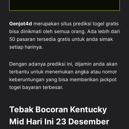
Genjot4d
merupakan situs prediksi togel gratis
bisa dinikmati oleh semua orang. Ada lebih dari
50 pasaran tersedia gratis untuk anda simak
setiap harinya.
Dengan adanya prediksi ini, dijamin anda akan
terbantu untuk menemukan angka atau nomor
keberuntungan yang bisa memberikan jackpot
togel bayaran terbesar.
Tebak Bocoran Kentucky
Mid Hari Ini 23 Desember