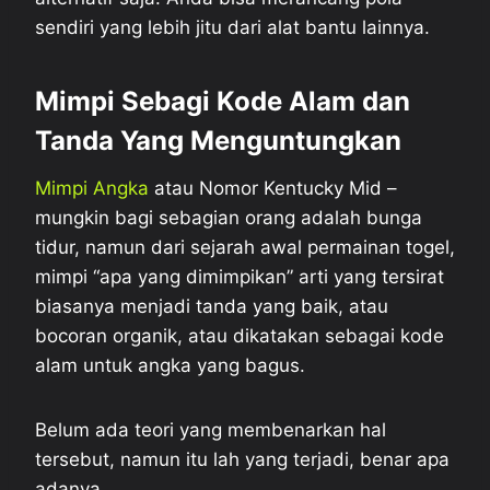
sendiri yang lebih jitu dari alat bantu lainnya.
Mimpi Sebagi Kode Alam dan
Tanda Yang Menguntungkan
Mimpi Angka
atau Nomor Kentucky Mid –
mungkin bagi sebagian orang adalah bunga
tidur, namun dari sejarah awal permainan togel,
mimpi “apa yang dimimpikan” arti yang tersirat
biasanya menjadi tanda yang baik, atau
bocoran organik, atau dikatakan sebagai kode
alam untuk angka yang bagus.
Belum ada teori yang membenarkan hal
tersebut, namun itu lah yang terjadi, benar apa
adanya.