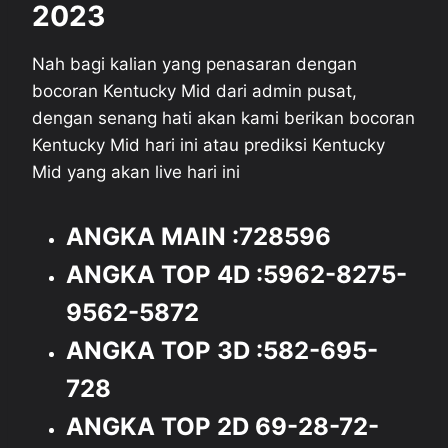
2023
Nah bagi kalian yang penasaran dengan
bocoran Kentucky Mid dari admin pusat,
dengan senang hati akan kami berikan bocoran
Kentucky Mid hari ini atau prediksi Kentucky
Mid yang akan live hari ini
ANGKA MAIN :728596
ANGKA TOP 4D :5962-8275-
9562-5872
ANGKA TOP 3D :582-695-
728
ANGKA TOP 2D 69-28-72-