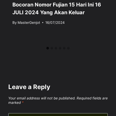
Bocoran Nomor Fujian 15 Hari Ini 16
JULI 2024 Yang Akan Keluar
By
MasterGenjot
16/07/2024
Leave a Reply
Your email address will not be published.
Required fields are
marked
*