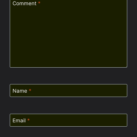
Comment
*
Name
*
Email
*