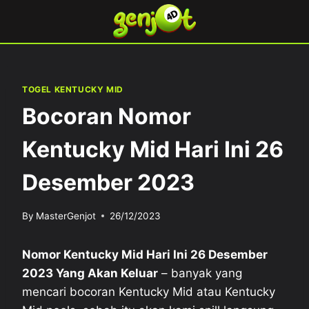
Skip
to
content
TOGEL KENTUCKY MID
Bocoran Nomor
Kentucky Mid Hari Ini 26
Desember 2023
By
MasterGenjot
26/12/2023
Nomor Kentucky Mid Hari Ini 26 Desember
2023 Yang Akan Keluar
– banyak yang
mencari bocoran Kentucky Mid atau Kentucky