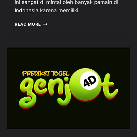
ini sangat di mintai oleh banyak pemain di
Indonesia karena memiliki…
BOCORAN
READ MORE
NOMOR
KENTUCKY
MID
HARI
INI
30
DESEMBER
2024
YANG
AKAN
KELUAR