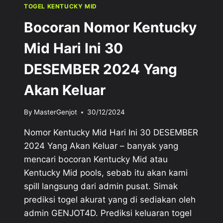
TOGEL KENTUCKY MID
Bocoran Nomor Kentucky
Mid Hari Ini 30
DESEMBER 2024 Yang
Akan Keluar
By
MasterGenjot
30/12/2024
Nomor Kentucky Mid Hari Ini 30 DESEMBER
2024 Yang Akan Keluar – banyak yang
mencari bocoran Kentucky Mid atau
Kentucky Mid pools, sebab itu akan kami
spill langsung dari admin pusat. Simak
prediksi togel akurat yang di sediakan oleh
admin GENJOT4D. Prediksi keluaran togel