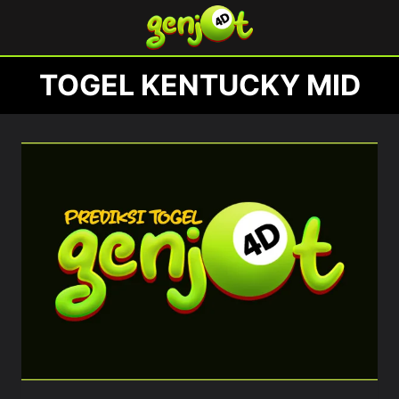
Skip
to
content
TOGEL KENTUCKY MID