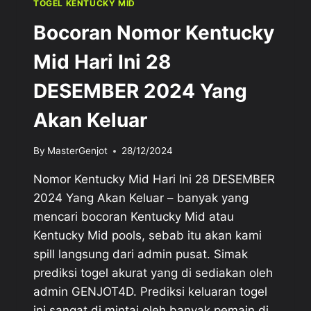
TOGEL KENTUCKY MID
Bocoran Nomor Kentucky
Mid Hari Ini 28
DESEMBER 2024 Yang
Akan Keluar
By
MasterGenjot
28/12/2024
Nomor Kentucky Mid Hari Ini 28 DESEMBER
2024 Yang Akan Keluar – banyak yang
mencari bocoran Kentucky Mid atau
Kentucky Mid pools, sebab itu akan kami
spill langsung dari admin pusat. Simak
prediksi togel akurat yang di sediakan oleh
admin GENJOT4D. Prediksi keluaran togel
ini sangat di mintai oleh banyak pemain di