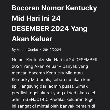
Bocoran Nomor Kentucky
Mid Hari Ini 24
DESEMBER 2024 Yang
Akan Keluar
By
MasterGenjot
26/12/2024
Nomor Kentucky Mid Hari Ini 24 DESEMBER
2024 Yang Akan Keluar – banyak yang
mencari bocoran Kentucky Mid atau
Kentucky Mid pools, sebab itu akan kami
spill langsung dari admin pusat. Simak
prediksi togel akurat yang di sediakan oleh
admin GENJOT4D. Prediksi keluaran togel
ini sangat di mintai oleh banyak pemain di