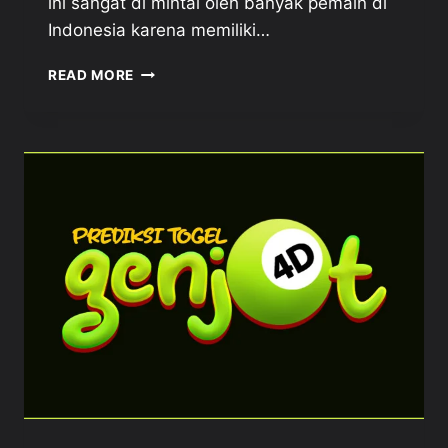
ini sangat di mintai oleh banyak pemain di
Indonesia karena memiliki…
BOCORAN
READ MORE
NOMOR
KENTUCKY
MID
HARI
INI
29
DESEMBER
2024
YANG
AKAN
KELUAR