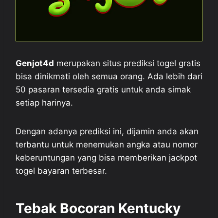
Genjot4d
merupakan situs prediksi togel gratis
bisa dinikmati oleh semua orang. Ada lebih dari
50 pasaran tersedia gratis untuk anda simak
setiap harinya.
Dengan adanya prediksi ini, dijamin anda akan
terbantu untuk menemukan angka atau nomor
keberuntungan yang bisa memberikan jackpot
togel bayaran terbesar.
Tebak Bocoran Kentucky