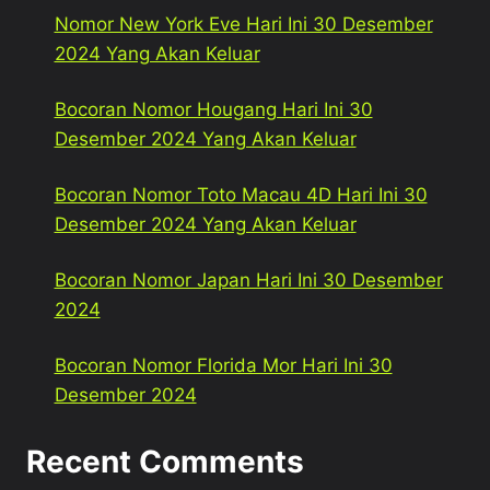
Nomor New York Eve Hari Ini 30 Desember
2024 Yang Akan Keluar
Bocoran Nomor Hougang Hari Ini 30
Desember 2024 Yang Akan Keluar
Bocoran Nomor Toto Macau 4D Hari Ini 30
Desember 2024 Yang Akan Keluar
Bocoran Nomor Japan Hari Ini 30 Desember
2024
Bocoran Nomor Florida Mor Hari Ini 30
Desember 2024
Recent Comments