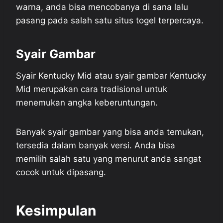
warna, anda bisa mencobanya di sana lalu
pasang pada salah satu situs togel terpercaya.
Syair Gambar
Syair Kentucky Mid atau syair gambar Kentucky
Mid merupakan cara tradisional untuk
menemukan angka keberuntungan.
Banyak syair gambar yang bisa anda temukan,
tersedia dalam banyak versi. Anda bisa
memilih salah satu yang menurut anda sangat
cocok untuk dipasang.
Kesimpulan