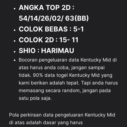
ANGKA TOP 2D :
54
/
14
/
26
/
02
/
63
(BB)
COLOK BEBAS : 5-1
COLOK 2D : 15- 11
SHIO : HARIMAU
Bocoran pengeluaran data Kentucky Mid di
atas harus anda coba, jangan sampai
tidak. 90% data togel Kentucky Mid yang
kami berikan adalah tepat. Tapi anda harus
memasang secara random, jangan pada
satu pola saja.
Pola perkiraan data pengeluaran Kentucky Mid
di atas adalah dasar yang harus