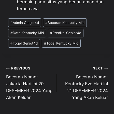
bermain pada situs yang benar, aman dan
terpercaya
Post
#
Admin Genjot4d
#
Bocoran Kentucky Mid
Tags:
#
Data Kentucky Mid
#
Prediksi Genjot4d
#
Togel Genjot4d
#
Togel Kentucky Mid
Post
PREVIOUS
NEXT
Bocoran Nomor
Bocoran Nomor
navigation
Jakarta Hari Ini 20
Kentucky Eve Hari InI
DESEMBER 2024 Yang
21 DESEMBER 2024
Akan Keluar
Yang Akan Keluar