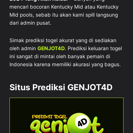
mencari bocoran Kentucky Mid atau Kentucky
Mid pools, sebab itu akan kami spill langsung
dari admin pusat.
Simak prediksi togel akurat yang di sediakan
oleh admin
GENJOT4D
. Prediksi keluaran togel
ini sangat di mintai oleh banyak pemain di
Indonesia karena memiliki akurasi yang bagus.
Situs Prediksi GENJOT4D