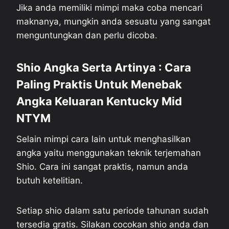
Jika anda memiliki mimpi maka coba mencari
maknanya, mungkin anda sesuatu yang sangat
menguntungkan dan perlu dicoba.
Shio Angka Serta Artinya : Cara
Paling Praktis Untuk Menebak
Angka Keluaran Kentucky Mid
NTYM
Selain mimpi cara lain untuk menghasilkan
angka yaitu menggunakan teknik terjemahan
Shio. Cara ini sangat praktis, namun anda
butuh ketelitian.
Setiap shio dalam satu periode tahunan sudah
tersedia gratis. Silakan cocokan shio anda dan