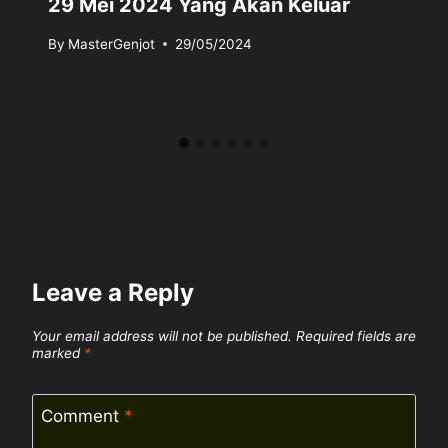
29 Mei 2024 Yang Akan Keluar
By
MasterGenjot
29/05/2024
Leave a Reply
Your email address will not be published.
Required fields are
marked
*
Comment
*