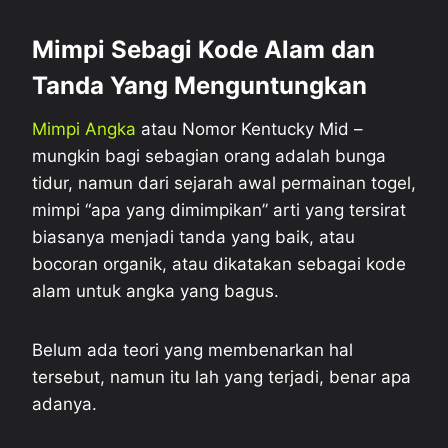
Mimpi Sebagi Kode Alam dan
Tanda Yang Menguntungkan
Mimpi Angka
atau Nomor Kentucky Mid –
mungkin bagi sebagian orang adalah bunga
tidur, namun dari sejarah awal permainan togel,
mimpi “apa yang dimimpikan” arti yang tersirat
biasanya menjadi tanda yang baik, atau
bocoran organik, atau dikatakan sebagai kode
alam untuk angka yang bagus.
Belum ada teori yang membenarkan hal
tersebut, namun itu lah yang terjadi, benar apa
adanya.