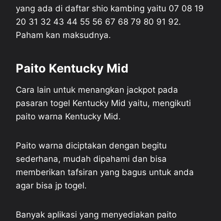
yang ada di daftar shio kambing yaitu 07 08 19
20 31 32 43 44 55 56 67 68 79 80 91 92.
Paham kan maksudnya.
Paito Kentucky Mid
Cara lain untuk menangkan jackpot pada
pasaran togel Kentucky Mid yaitu, mengikuti
paito warna Kentucky Mid.
Paito warna diciptakan dengan begitu
sederhana, mudah dipahami dan bisa
memberikan tafsiran yang bagus untuk anda
agar bisa jp togel.
Banyak aplikasi yang menyediakan paito