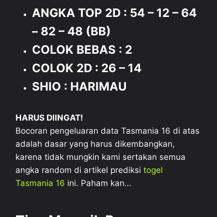
ANGKA TOP 2D : 54 – 12 – 64
– 82 – 48 (BB)
COLOK BEBAS : 2
COLOK 2D : 26 – 14
SHIO : HARIMAU
HARUS DIINGAT!
Bocoran pengeluaran data Tasmania 16 di atas
adalah dasar yang harus dikembangkan,
karena tidak mungkin kami sertakan semua
angka random di artikel prediksi
togel
Tasmania 16
ini. Paham kan…