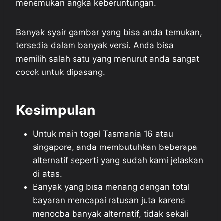
menemukan angka keberuntungan.
Banyak syair gambar yang bisa anda temukan,
tersedia dalam banyak versi. Anda bisa
memilih salah satu yang menurut anda sangat
cocok untuk dipasang.
Kesimpulan
Untuk main togel Tasmania 16 atau
singapore, anda membutuhkan beberapa
alternatif seperti yang sudah kami jelaskan
di atas.
Banyak yang bisa menang dengan total
bayaran mencapai ratusan juta karena
menocba banyak alternatif, tidak sekali