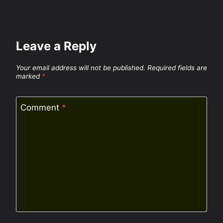
Leave a Reply
Your email address will not be published.
Required fields are
marked
*
Comment
*