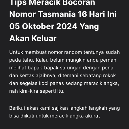
Tips Meracik Bocoran
Nomor Tasmania 16 Hari Ini
05 Oktober 2024 Yang
Akan Keluar
Untuk membuat nomor random tentunya sudah
pada tahu. Kalau belum mungkin anda pernah
melihat bapak-bapak sarungan dengan pena
dan kertas ajaibnya, ditemani sebatang rokok
dan segelas kopi panas sedang meracik angka,
nah kira-kira seperti itu.
Berikut akan kami sajikan langkah langkah yang
bisa diikuti untuk meracik angka akurat