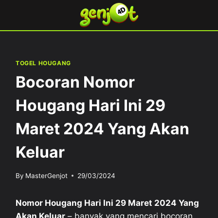
Skip
to
content
TOGEL HOUGANG
Bocoran Nomor
Hougang Hari Ini 29
Maret 2024 Yang Akan
Keluar
By
MasterGenjot
29/03/2024
Nomor Hougang Hari Ini 29 Maret 2024 Yang
Akan Keluar
– banyak yang mencari bocoran