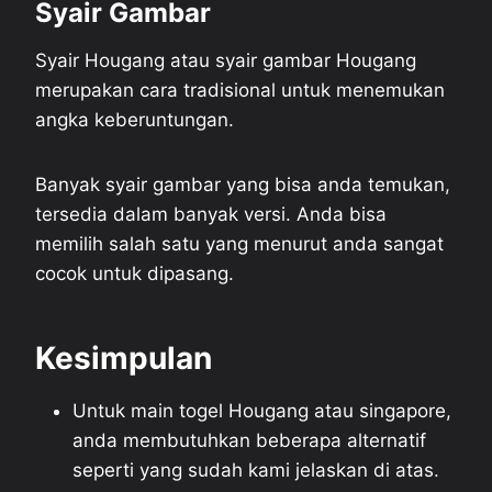
Syair Gambar
Syair Hougang atau syair gambar Hougang
merupakan cara tradisional untuk menemukan
angka keberuntungan.
Banyak syair gambar yang bisa anda temukan,
tersedia dalam banyak versi. Anda bisa
memilih salah satu yang menurut anda sangat
cocok untuk dipasang.
Kesimpulan
Untuk main togel Hougang atau singapore,
anda membutuhkan beberapa alternatif
seperti yang sudah kami jelaskan di atas.