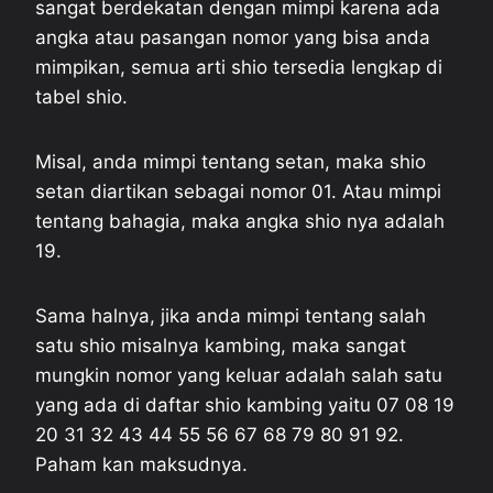
sangat berdekatan dengan mimpi karena ada
angka atau pasangan nomor yang bisa anda
mimpikan, semua arti shio tersedia lengkap di
tabel shio.
Misal, anda mimpi tentang setan, maka shio
setan diartikan sebagai nomor 01. Atau mimpi
tentang bahagia, maka angka shio nya adalah
19.
Sama halnya, jika anda mimpi tentang salah
satu shio misalnya kambing, maka sangat
mungkin nomor yang keluar adalah salah satu
yang ada di daftar shio kambing yaitu 07 08 19
20 31 32 43 44 55 56 67 68 79 80 91 92.
Paham kan maksudnya.