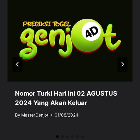
Nomor Turki Hari Ini 02 AGUSTUS
2024 Yang Akan Keluar
By
MasterGenjot
01/08/2024