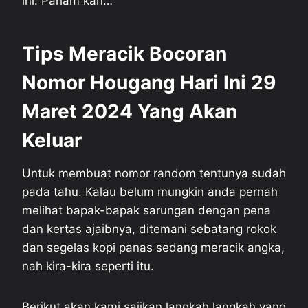
ini. Paham kan…
Tips Meracik Bocoran
Nomor Hougang Hari Ini 29
Maret 2024 Yang Akan
Keluar
Untuk membuat nomor random tentunya sudah
pada tahu. Kalau belum mungkin anda pernah
melihat bapak-bapak sarungan dengan pena
dan kertas ajaibnya, ditemani sebatang rokok
dan segelas kopi panas sedang meracik angka,
nah kira-kira seperti itu.
Berikut akan kami sajikan langkah langkah yang