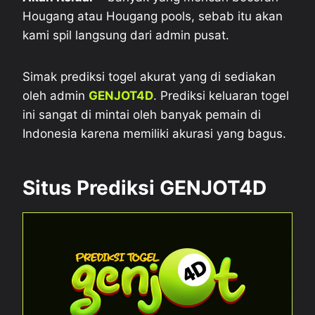
Hougang atau Hougang pools, sebab itu akan
kami spil langsung dari admin pusat.
Simak prediksi togel akurat yang di sediakan
oleh admin
GENJOT4D
. Prediksi keluaran togel
ini sangat di mintai oleh banyak pemain di
Indonesia karena memiliki akurasi yang bagus.
Situs Prediksi GENJOT4D