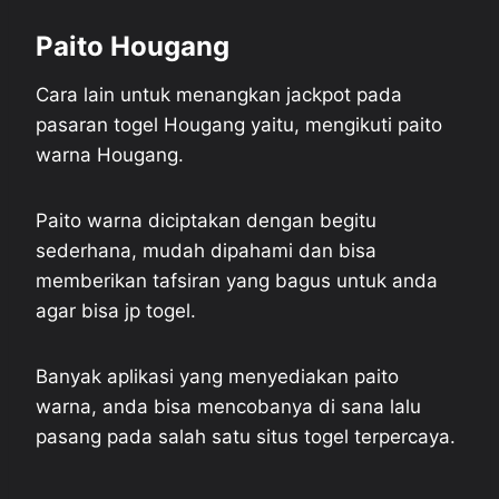
Paito Hougang
Cara lain untuk menangkan jackpot pada
pasaran togel Hougang yaitu, mengikuti paito
warna Hougang.
Paito warna diciptakan dengan begitu
sederhana, mudah dipahami dan bisa
memberikan tafsiran yang bagus untuk anda
agar bisa jp togel.
Banyak aplikasi yang menyediakan paito
warna, anda bisa mencobanya di sana lalu
pasang pada salah satu situs togel terpercaya.