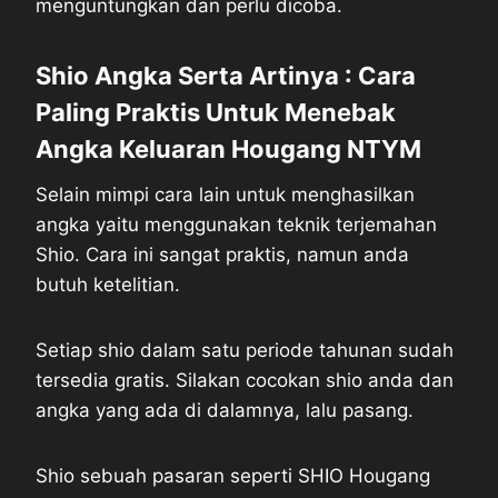
menguntungkan dan perlu dicoba.
Shio Angka Serta Artinya : Cara
Paling Praktis Untuk Menebak
Angka Keluaran Hougang NTYM
Selain mimpi cara lain untuk menghasilkan
angka yaitu menggunakan teknik terjemahan
Shio. Cara ini sangat praktis, namun anda
butuh ketelitian.
Setiap shio dalam satu periode tahunan sudah
tersedia gratis. Silakan cocokan shio anda dan
angka yang ada di dalamnya, lalu pasang.
Shio sebuah pasaran seperti SHIO Hougang