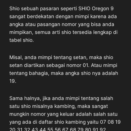
Shio sebuah pasaran seperti SHIO Oregon 9
sangat berdekatan dengan mimpi karena ada
angka atau pasangan nomor yang bisa anda
mimpikan, semua arti shio tersedia lengkap di
tabel shio.
Misal, anda mimpi tentang setan, maka shio
setan diartikan sebagai nomor 01. Atau mimpi
tentang bahagia, maka angka shio nya adalah
19.
Sama halnya, jika anda mimpi tentang salah
satu shio misalnya kambing, maka sangat
mungkin nomor yang keluar adalah salah satu
yang ada di daftar shio kambing yaitu 07 08 19
20 31 32 43 44 55 56 67 68 79 80 91 92.