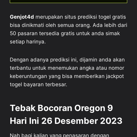
Genjot4d
merupakan situs prediksi togel gratis
bisa dinikmati oleh semua orang. Ada lebih dari
50 pasaran tersedia gratis untuk anda simak
setiap harinya.
Dengan adanya prediksi ini, dijamin anda akan
terbantu untuk menemukan angka atau nomor
keberuntungan yang bisa memberikan jackpot
togel bayaran terbesar.
Tebak Bocoran Oregon 9
Hari Ini 26 Desember 2023
Nah bagi kalian yang penasaran dengan