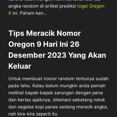
angka random di artikel prediksi
togel Oregon
9
ini. Paham kan…
Tips Meracik
Nomor
Oregon 9 Hari Ini 26
Desember 2023 Yang Akan
Keluar
Untuk membuat nomor random tentunya sudah
pada tahu. Kalau belum mungkin anda pernah
melihat bapak-bapak sarungan dengan pena
dan kertas ajaibnya, ditemani sebatang rokok
dan segelas kopi panas sedang meracik angka,
nah kira-kira seperti itu.