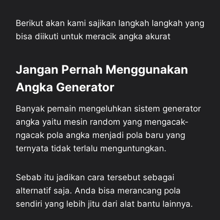
Berikut akan kami sajikan langkah langkah yang
bisa diikuti untuk meracik angka akurat
Jangan Pernah Menggunakan
Angka Generator
Banyak pemain mengeluhkan sistem generator
angka yaitu mesin random yang mengacak-
ngacak pola angka menjadi pola baru yang
ternyata tidak terlalu menguntungkan.
Sebab itu jadikan cara tersebut sebagai
alternatif saja. Anda bisa merancang pola
sendiri yang lebih jitu dari alat bantu lainnya.