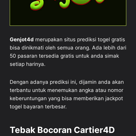
Genjot4d
merupakan situs prediksi togel gratis
bisa dinikmati oleh semua orang. Ada lebih dari
50 pasaran tersedia gratis untuk anda simak
setiap harinya.
Dengan adanya prediksi ini, dijamin anda akan
terbantu untuk menemukan angka atau nomor
keberuntungan yang bisa memberikan jackpot
togel bayaran terbesar.
Tebak Bocoran Cartier4D