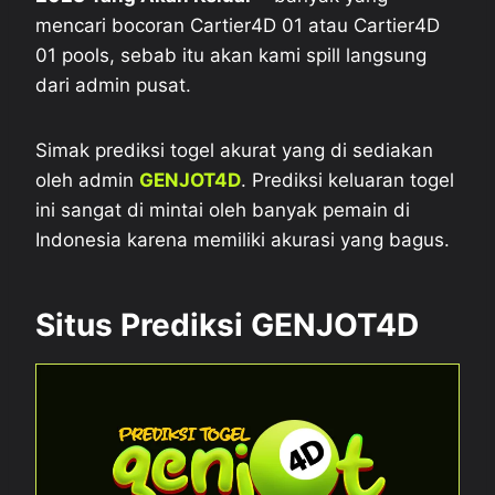
mencari bocoran Cartier4D 01 atau Cartier4D
01 pools, sebab itu akan kami spill langsung
dari admin pusat.
Simak prediksi togel akurat yang di sediakan
oleh admin
GENJOT4D
. Prediksi keluaran togel
ini sangat di mintai oleh banyak pemain di
Indonesia karena memiliki akurasi yang bagus.
Situs Prediksi GENJOT4D