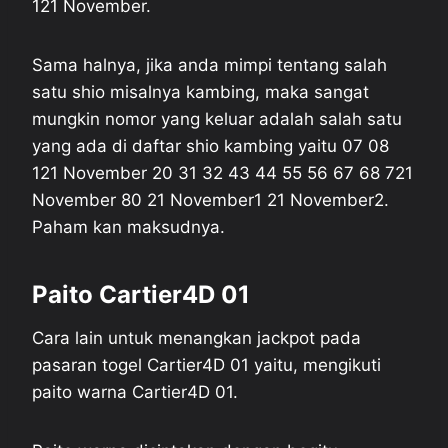
121 November.
Sama halnya, jika anda mimpi tentang salah
satu shio misalnya kambing, maka sangat
mungkin nomor yang keluar adalah salah satu
yang ada di daftar shio kambing yaitu 07 08
121 November 20 31 32 43 44 55 56 67 68 721
November 80 21 November1 21 November2.
Paham kan maksudnya.
Paito Cartier4D 01
Cara lain untuk menangkan jackpot pada
pasaran togel Cartier4D 01 yaitu, mengikuti
paito warna Cartier4D 01.