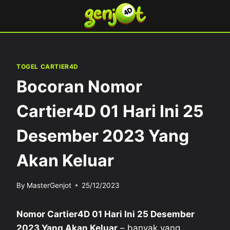
Skip
to
content
TOGEL CARTIER4D
Bocoran Nomor
Cartier4D 01 Hari Ini 25
Desember 2023 Yang
Akan Keluar
By
MasterGenjot
25/12/2023
Nomor Cartier4D 01 Hari Ini 25 Desember
2023 Yang Akan Keluar
– banyak yang