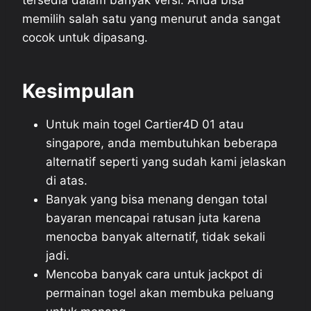
tersedia dalam banyak versi. Anda bisa
memilih salah satu yang menurut anda sangat
cocok untuk dipasang.
Kesimpulan
Untuk main togel Cartier4D 01 atau
singapore, anda membutuhkan beberapa
alternatif seperti yang sudah kami jelaskan
di atas.
Banyak yang bisa menang dengan total
bayaran mencapai ratusan juta karena
menocba banyak alternatif, tidak sekali
jadi.
Mencoba banyak cara untuk jackpot di
permainan togel akan membuka peluang