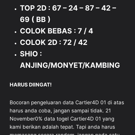
TOP 2D : 67 – 24 – 87 – 42 –
69 ( BB )
COLOK BEBAS : 7 / 4
COLOK 2D : 72 / 42
SHIO :
ANJING/MONYET/KAMBING
HARUS DIINGAT!
Bocoran pengeluaran data Cartier4D 01 di atas
harus anda coba, jangan sampai tidak. 21
November0% data togel Cartier4D 01 yang
kami berikan adalah tepat. Tapi anda harus