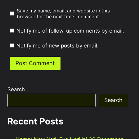
Save my name, email, and website in this
browser for the next time I comment.
Notify me of follow-up comments by email.
Notify me of new posts by email.
Search
Search
Recent Posts