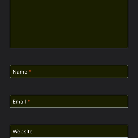
Name
*
Email
*
Website