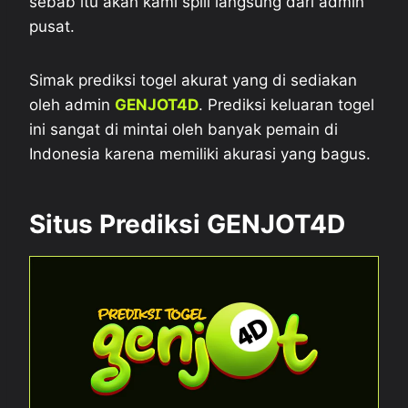
sebab itu akan kami spill langsung dari admin
pusat.
Simak prediksi togel akurat yang di sediakan
oleh admin
GENJOT4D
. Prediksi keluaran togel
ini sangat di mintai oleh banyak pemain di
Indonesia karena memiliki akurasi yang bagus.
Situs Prediksi GENJOT4D