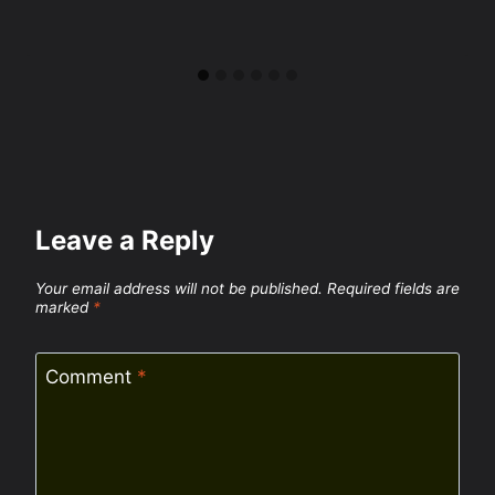
Leave a Reply
Your email address will not be published.
Required fields are
marked
*
Comment
*