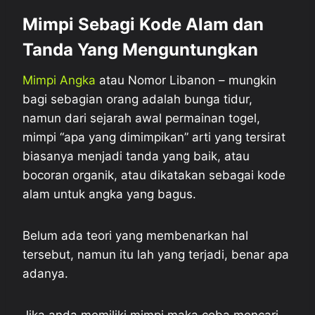
Mimpi Sebagi Kode Alam dan
Tanda Yang Menguntungkan
Mimpi Angka
atau Nomor Libanon – mungkin
bagi sebagian orang adalah bunga tidur,
namun dari sejarah awal permainan togel,
mimpi “apa yang dimimpikan” arti yang tersirat
biasanya menjadi tanda yang baik, atau
bocoran organik, atau dikatakan sebagai kode
alam untuk angka yang bagus.
Belum ada teori yang membenarkan hal
tersebut, namun itu lah yang terjadi, benar apa
adanya.