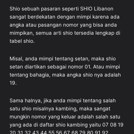
Shio sebuah pasaran seperti SHIO Libanon
sangat berdekatan dengan mimpi karena ada
angka atau pasangan nomor yang bisa anda
mimpikan, semua arti shio tersedia lengkap di
tabel shio.
Misal, anda mimpi tentang setan, maka shio
setan diartikan sebagai nomor 01. Atau mimpi
tentang bahagia, maka angka shio nya adalah
19.
Sama halnya, jika anda mimpi tentang salah
satu shio misalnya kambing, maka sangat
mungkin nomor yang keluar adalah salah satu
yang ada di daftar shio kambing yaitu 07 08 19
20 31 32 43 44 55 56 67 68 79 80 91 92.