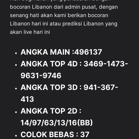
bocoran Libanon dari admin pusat, dengan
senang hati akan kami berikan bocoran
Libanon hari ini atau prediksi Libanon yang
akan live hari ini
ANGKA MAIN :496137
ANGKA TOP 4D : 3469-1473-
9631-9746
ANGKA TOP 3D : 941-367-
413
ANGKA TOP 2D :
14/97/63/13/16(BB)
COLOK BEBAS : 37