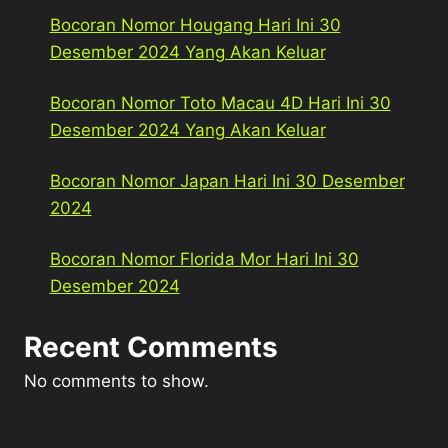
Bocoran Nomor Hougang Hari Ini 30
Desember 2024 Yang Akan Keluar
Bocoran Nomor Toto Macau 4D Hari Ini 30
Desember 2024 Yang Akan Keluar
Bocoran Nomor Japan Hari Ini 30 Desember
2024
Bocoran Nomor Florida Mor Hari Ini 30
Desember 2024
Recent Comments
No comments to show.