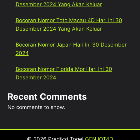
Desember 2024 Yang Akan Keluar
Bocoran Nomor Toto Macau 4D Hari Ini 30
Desember 2024 Yang Akan Keluar
Bocoran Nomor Japan Hari Ini 30 Desember
2024
Bocoran Nomor Florida Mor Hari Ini 30
Desember 2024
Recent Comments
No comments to show.
© 2026 Prediksi Togel
GENJOT4D