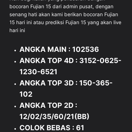
bocoran Fujian 15 dari admin pusat, dengan
senang hati akan kami berikan bocoran Fujian
15 hari ini atau prediksi Fujian 15 yang akan live
hari ini
ANGKA MAIN : 102536
ANGKA TOP 4D : 3152-0625-
1230-6521
ANGKA TOP 3D : 150
-365-
102
ANGKA TOP 2D :
12/02/35/60/21
(BB)
COLOK BEBAS : 61