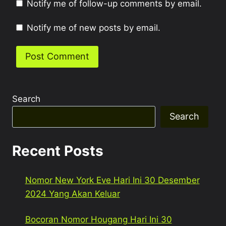
Notify me of follow-up comments by email.
Notify me of new posts by email.
Search
Search
Recent Posts
Nomor New York Eve Hari Ini 30 Desember
2024 Yang Akan Keluar
Bocoran Nomor Hougang Hari Ini 30