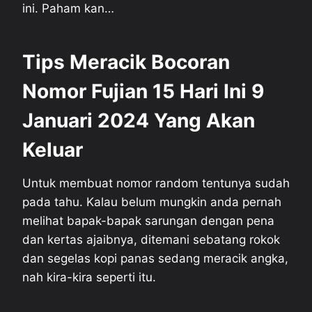
ini. Paham kan…
Tips Meracik Bocoran
Nomor Fujian 15 Hari Ini 9
Januari 2024 Yang Akan
Keluar
Untuk membuat nomor random tentunya sudah
pada tahu. Kalau belum mungkin anda pernah
melihat bapak-bapak sarungan dengan pena
dan kertas ajaibnya, ditemani sebatang rokok
dan segelas kopi panas sedang meracik angka,
nah kira-kira seperti itu.