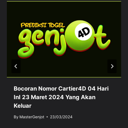
Bocoran Nomor Cartier4D 04 Hari
InI 23 Maret 2024 Yang Akan
Keluar
By
MasterGenjot
23/03/2024