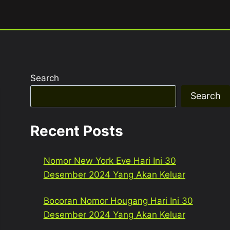
Search
Search
Recent Posts
Nomor New York Eve Hari Ini 30
Desember 2024 Yang Akan Keluar
Bocoran Nomor Hougang Hari Ini 30
Desember 2024 Yang Akan Keluar