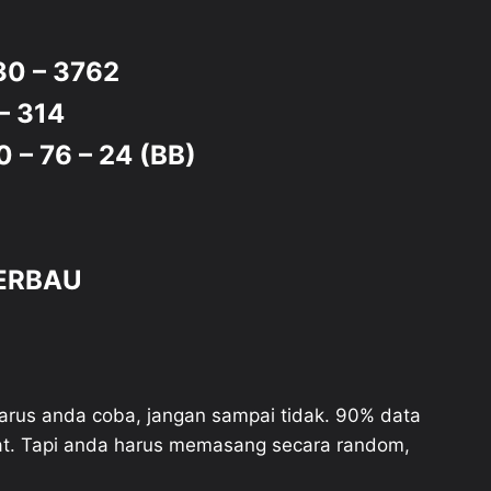
30 – 3762
– 314
0 – 76 – 24
(BB)
KERBAU
harus anda coba, jangan sampai tidak. 90% data
epat. Tapi anda harus memasang secara random,