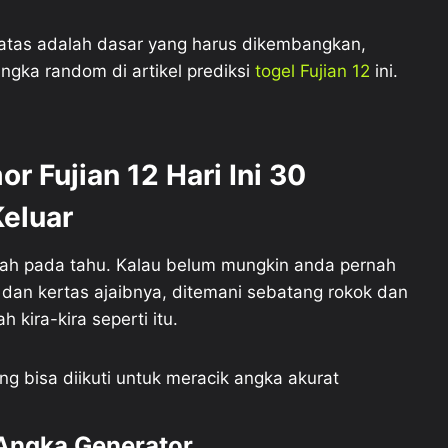
i atas adalah dasar yang harus dikembangkan,
ngka random di artikel prediksi
togel Fujian 12
ini.
r Fujian 12 Hari Ini 30
eluar
h pada tahu. Kalau belum mungkin anda pernah
an kertas ajaibnya, ditemani sebatang rokok dan
kira-kira seperti itu.
ng bisa diikuti untuk meracik angka akurat
Angka Generator