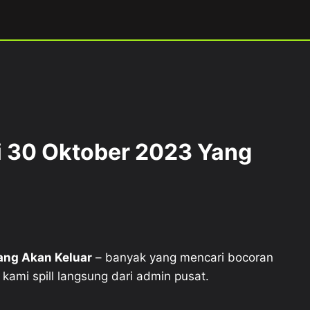
ni 30 Oktober 2023 Yang
Yang Akan Keluar
– banyak yang mencari bocoran
n kami spill langsung dari admin pusat.