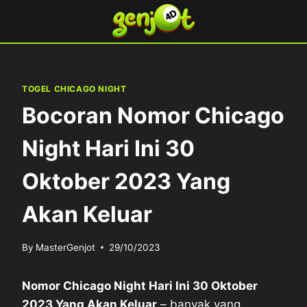
Skip
to
content
TOGEL CHICAGO NIGHT
Bocoran Nomor Chicago
Night Hari Ini 30
Oktober 2023 Yang
Akan Keluar
By
MasterGenjot
29/10/2023
Nomor Chicago Night Hari Ini 30 Oktober
2023 Yang Akan Keluar
– banyak yang