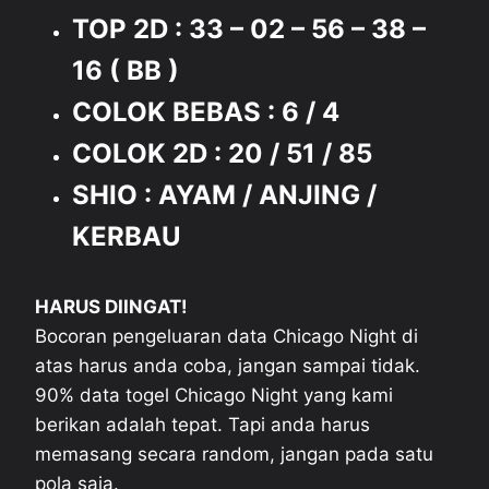
TOP 2D : 33 – 02 – 56 – 38 –
16 ( BB )
COLOK BEBAS : 6 / 4
COLOK 2D : 20 / 51 / 85
SHIO : AYAM / ANJING /
KERBAU
HARUS DIINGAT!
Bocoran pengeluaran data Chicago Night di
atas harus anda coba, jangan sampai tidak.
90% data togel Chicago Night yang kami
berikan adalah tepat. Tapi anda harus
memasang secara random, jangan pada satu
pola saja.