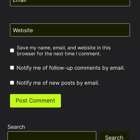
Website
Save my name, email, and website in this
browser for the next time I comment.
Notify me of follow-up comments by email.
Notify me of new posts by email.
Search
Search