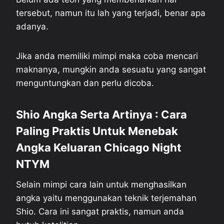
tersebut, namun itu lah yang terjadi, benar apa
adanya.
Jika anda memiliki mimpi maka coba mencari
maknanya, mungkin anda sesuatu yang sangat
menguntungkan dan perlu dicoba.
Shio Angka Serta Artinya : Cara
Paling Praktis Untuk Menebak
Angka Keluaran Chicago Night
NTYM
Selain mimpi cara lain untuk menghasilkan
angka yaitu menggunakan teknik terjemahan
Shio. Cara ini sangat praktis, namun anda