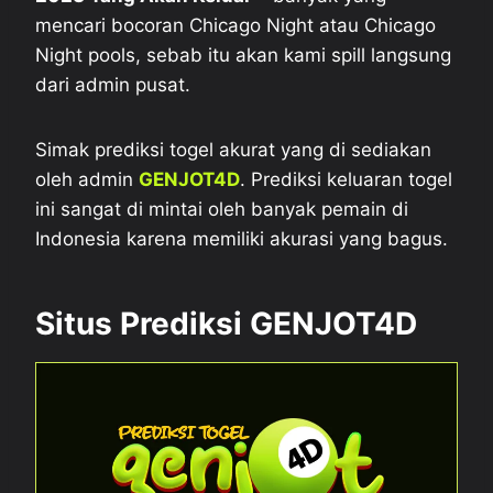
mencari bocoran Chicago Night atau Chicago
Night pools, sebab itu akan kami spill langsung
dari admin pusat.
Simak prediksi togel akurat yang di sediakan
oleh admin
GENJOT4D
. Prediksi keluaran togel
ini sangat di mintai oleh banyak pemain di
Indonesia karena memiliki akurasi yang bagus.
Situs Prediksi GENJOT4D