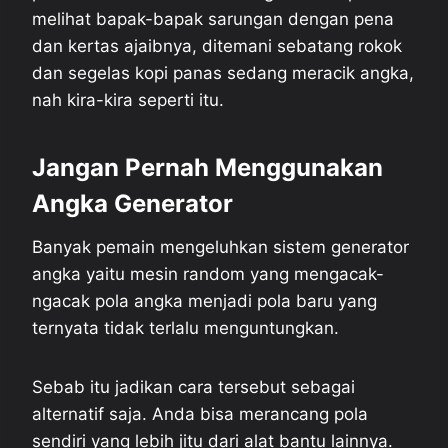
melihat bapak-bapak sarungan dengan pena
dan kertas ajaibnya, ditemani sebatang rokok
dan segelas kopi panas sedang meracik angka,
nah kira-kira seperti itu.
Jangan Pernah Menggunakan
Angka Generator
Banyak pemain mengeluhkan sistem generator
angka yaitu mesin random yang mengacak-
ngacak pola angka menjadi pola baru yang
ternyata tidak terlalu menguntungkan.
Sebab itu jadikan cara tersebut sebagai
alternatif saja. Anda bisa merancang pola
sendiri yang lebih jitu dari alat bantu lainnya.