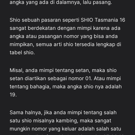
angka yang ada di dalamnya, lalu pasang.
Shio sebuah pasaran seperti SHIO Tasmania 16
sangat berdekatan dengan mimpi karena ada
angka atau pasangan nomor yang bisa anda
mimpikan, semua arti shio tersedia lengkap di
tabel shio.
Misal, anda mimpi tentang setan, maka shio
setan diartikan sebagai nomor 01. Atau mimpi
tentang bahagia, maka angka shio nya adalah
19.
Sama halnya, jika anda mimpi tentang salah
satu shio misalnya kambing, maka sangat
mungkin nomor yang keluar adalah salah satu