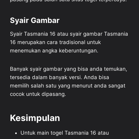
Syair Gambar
Syair Tasmania 16 atau syair gambar Tasmania
16 merupakan cara tradisional untuk
menemukan angka keberuntungan.
Banyak syair gambar yang bisa anda temukan,
tersedia dalam banyak versi. Anda bisa
memilih salah satu yang menurut anda sangat
cocok untuk dipasang.
Kesimpulan
Untuk main togel Tasmania 16 atau