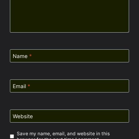
Name
*
Email
*
Website
Save my name, email, and website in this