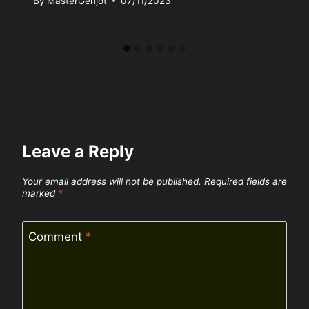
By
MasterGenjot
07/11/2023
Leave a Reply
Your email address will not be published.
Required fields are
marked
*
Comment
*