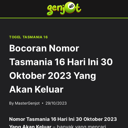
Skip
to
content
TOGEL TASMANIA 16
Bocoran Nomor
Tasmania 16 Hari Ini 30
Oktober 2023 Yang
Akan Keluar
By
MasterGenjot
29/10/2023
Nomor Tasmania 16 Hari Ini 30 Oktober 2023
Yang Akan Keluar
– banyak yang mencari