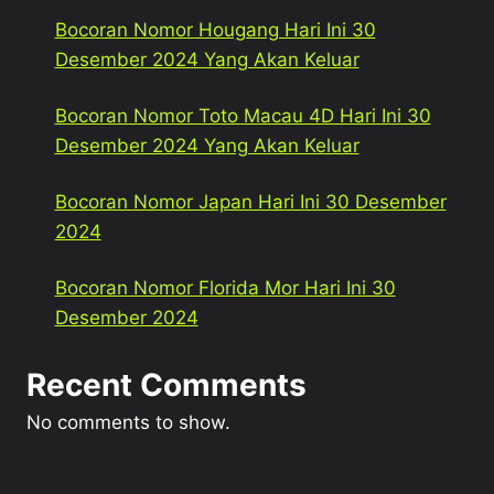
Bocoran Nomor Hougang Hari Ini 30
Desember 2024 Yang Akan Keluar
Bocoran Nomor Toto Macau 4D Hari Ini 30
Desember 2024 Yang Akan Keluar
Bocoran Nomor Japan Hari Ini 30 Desember
2024
Bocoran Nomor Florida Mor Hari Ini 30
Desember 2024
Recent Comments
No comments to show.