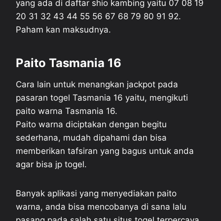
yang ada di daftar shio kambing yaitu 07 08 19
20 31 32 43 44 55 56 67 68 79 80 91 92.
Paham kan maksudnya.
Paito Tasmania 16
Cara lain untuk menangkan jackpot pada
pasaran togel Tasmania 16 yaitu, mengikuti
paito warna Tasmania 16.
Paito warna diciptakan dengan begitu
sederhana, mudah dipahami dan bisa
memberikan tafsiran yang bagus untuk anda
agar bisa jp togel.
Banyak aplikasi yang menyediakan paito
warna, anda bisa mencobanya di sana lalu
pasang pada salah satu situs togel terpercaya.