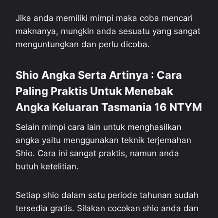
Jika anda memiliki mimpi maka coba mencari
maknanya, mungkin anda sesuatu yang sangat
menguntungkan dan perlu dicoba.
Shio Angka Serta Artinya : Cara
Paling Praktis Untuk Menebak
Angka Keluaran Tasmania 16 NTYM
Selain mimpi cara lain untuk menghasilkan
angka yaitu menggunakan teknik terjemahan
Shio. Cara ini sangat praktis, namun anda
butuh ketelitian.
Setiap shio dalam satu periode tahunan sudah
tersedia gratis. Silakan cocokan shio anda dan