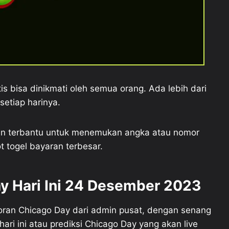
is bisa dinikmati oleh semua orang. Ada lebih dari
setiap harinya.
kan terbantu untuk menemukan angka atau nomor
 togel bayaran terbesar.
y Hari Ini 24 Desember 2023
oran Chicago Day dari admin pusat, dengan senang
ari ini atau prediksi Chicago Day yang akan live