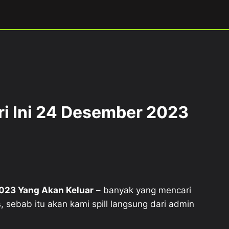
i Ini 24 Desember 2023
2023 Yang Akan Keluar
– banyak yang mencari
 sebab itu akan kami spill langsung dari admin