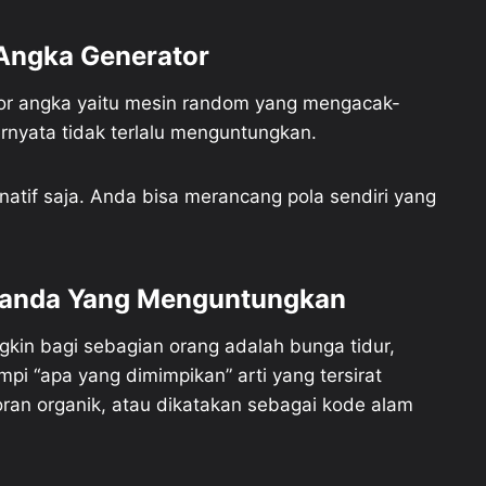
Angka Generator
or angka yaitu mesin random yang mengacak-
rnyata tidak terlalu menguntungkan.
rnatif saja. Anda bisa merancang pola sendiri yang
Tanda Yang Menguntungkan
in bagi sebagian orang adalah bunga tidur,
pi “apa yang dimimpikan” arti yang tersirat
ran organik, atau dikatakan sebagai kode alam