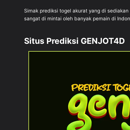
Simak prediksi togel akurat yang di sediaka
sangat di mintai oleh banyak pemain di Indon
Situs Prediksi GENJOT4D