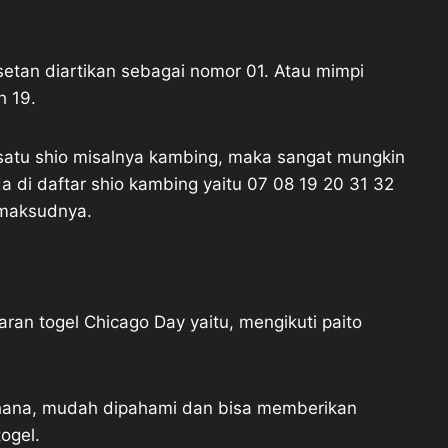
setan diartikan sebagai nomor 01. Atau mimpi
h 19.
 satu shio misalnya kambing, maka sangat mungkin
a di daftar shio kambing yaitu 07 08 19 20 31 32
 maksudnya.
ran togel Chicago Day yaitu, mengikuti paito
rhana, mudah dipahami dan bisa memberikan
ogel.