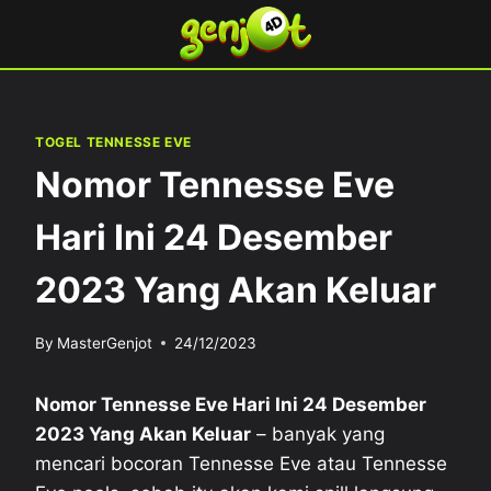
Skip
to
content
TOGEL TENNESSE EVE
Nomor Tennesse Eve
Hari Ini 24 Desember
2023 Yang Akan Keluar
By
MasterGenjot
24/12/2023
Nomor Tennesse Eve Hari Ini 24 Desember
2023 Yang Akan Keluar
– banyak yang
mencari bocoran Tennesse Eve atau Tennesse