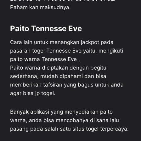
Paham kan maksudnya.
Paito Tennesse Eve
Cara lain untuk menangkan jackpot pada
pasaran togel Tennesse Eve yaitu, mengikuti
paito warna Tennesse Eve .
Paito warna diciptakan dengan begitu
sederhana, mudah dipahami dan bisa
memberikan tafsiran yang bagus untuk anda
agar bisa jp togel.
Banyak aplikasi yang menyediakan paito
warna, anda bisa mencobanya di sana lalu
pasang pada salah satu situs togel terpercaya.