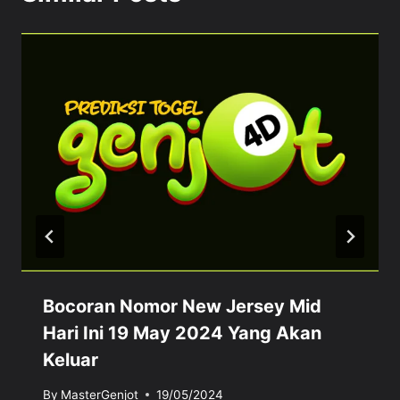
Bocoran Nomor New Jersey Mid
Hari Ini 19 May 2024 Yang Akan
Keluar
By
MasterGenjot
19/05/2024