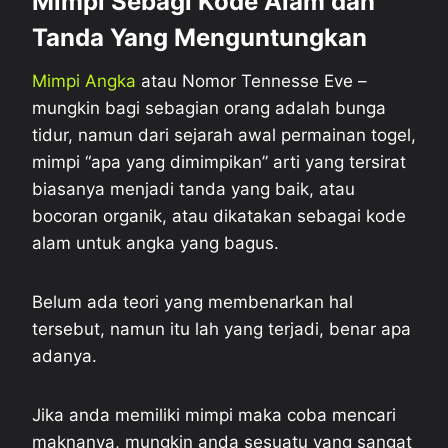
Mimpi Sebagi Kode Alam dan
Tanda Yang Menguntungkan
Mimpi Angka
atau Nomor Tennesse Eve –
mungkin bagi sebagian orang adalah bunga
tidur, namun dari sejarah awal permainan togel,
mimpi “apa yang dimimpikan” arti yang tersirat
biasanya menjadi tanda yang baik, atau
bocoran organik, atau dikatakan sebagai kode
alam untuk angka yang bagus.
Belum ada teori yang membenarkan hal
tersebut, namun itu lah yang terjadi, benar apa
adanya.
Jika anda memiliki mimpi maka coba mencari
maknanya, mungkin anda sesuatu yang sangat