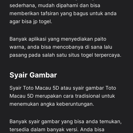
sederhana, mudah dipahami dan bisa
memberikan tafsiran yang bagus untuk anda
agar bisa jp togel.
Banyak aplikasi yang menyediakan paito
warna, anda bisa mencobanya di sana lalu
pasang pada salah satu situs togel terpercaya.
Syair Gambar
Syair Toto Macau 5D atau syair gambar Toto
Macau 5D merupakan cara tradisional untuk
menemukan angka keberuntungan.
Banyak syair gambar yang bisa anda temukan,
tersedia dalam banyak versi. Anda bisa