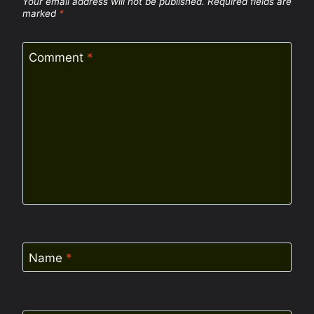
Your email address will not be published.
Required fields are
marked
*
Comment
*
Name
*