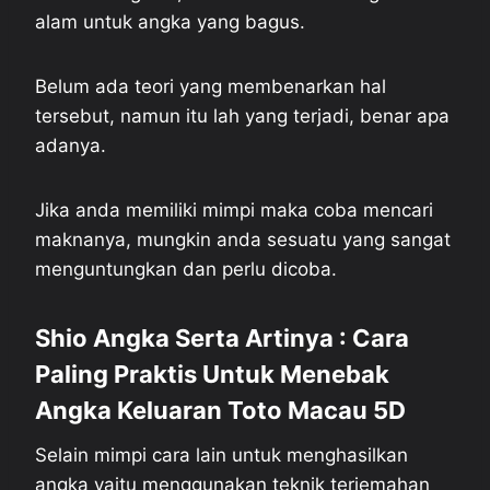
alam untuk angka yang bagus.
Belum ada teori yang membenarkan hal
tersebut, namun itu lah yang terjadi, benar apa
adanya.
Jika anda memiliki mimpi maka coba mencari
maknanya, mungkin anda sesuatu yang sangat
menguntungkan dan perlu dicoba.
Shio Angka Serta Artinya : Cara
Paling Praktis Untuk Menebak
Angka Keluaran Toto Macau 5D
Selain mimpi cara lain untuk menghasilkan
angka yaitu menggunakan teknik terjemahan