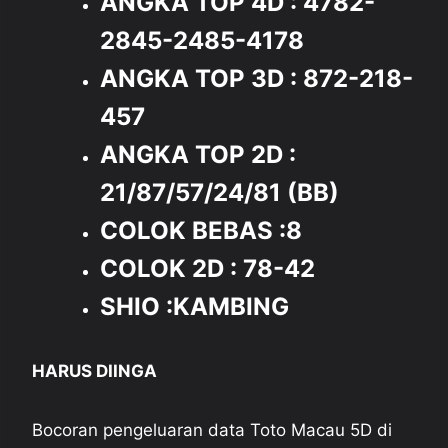
ANGKA TOP 4D : 4782-
2845-2485-4178
ANGKA TOP 3D : 872-218-
457
ANGKA TOP 2D :
21/87/57/24/81 (BB)
COLOK BEBAS :8
COLOK 2D : 78-42
SHIO :KAMBING
HARUS DIINGA
Bocoran pengeluaran data Toto Macau 5D di