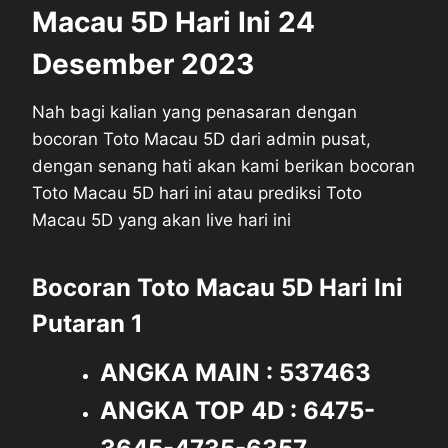
Macau 5D Hari Ini 24
Desember 2023
Nah bagi kalian yang penasaran dengan
bocoran Toto Macau 5D dari admin pusat,
dengan senang hati akan kami berikan bocoran
Toto Macau 5D hari ini atau prediksi Toto
Macau 5D yang akan live hari ini
Bocoran Toto Macau 5D Hari Ini
Putaran 1
ANGKA MAIN : 537463
ANGKA TOP 4D : 6475-