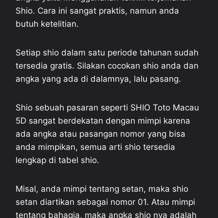
Shio. Cara ini sangat praktis, namun anda
butuh ketelitian.
Setiap shio dalam satu periode tahunan sudah
tersedia gratis. Silakan cocokan shio anda dan
angka yang ada di dalamnya, lalu pasang.
Shio sebuah pasaran seperti SHIO Toto Macau
5D sangat berdekatan dengan mimpi karena
ada angka atau pasangan nomor yang bisa
anda mimpikan, semua arti shio tersedia
lengkap di tabel shio.
Misal, anda mimpi tentang setan, maka shio
setan diartikan sebagai nomor 01. Atau mimpi
tentang bahagia, maka angka shio nya adalah