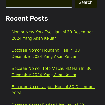
Search
Recent Posts
Nomor New York Eve Hari Ini 30 Desember
2024 Yang Akan Keluar
Bocoran Nomor Hougang Hari Ini 30
Desember 2024 Yang Akan Keluar
Bocoran Nomor Toto Macau 4D Hari Ini 30
Desember 2024 Yang Akan Keluar
Bocoran Nomor Japan Hari Ini 30 Desember
2024