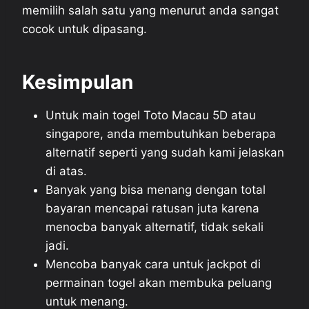
memilih salah satu yang menurut anda sangat
cocok untuk dipasang.
Kesimpulan
Untuk main togel Toto Macau 5D atau
singapore, anda membutuhkan beberapa
alternatif seperti yang sudah kami jelaskan
di atas.
Banyak yang bisa menang dengan total
bayaran mencapai ratusan juta karena
menocba banyak alternatif, tidak sekali
jadi.
Mencoba banyak cara untuk jackpot di
permainan togel akan membuka peluang
untuk menang.