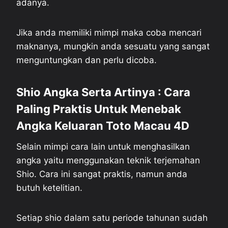
adanya.
Jika anda memiliki mimpi maka coba mencari
maknanya, mungkin anda sesuatu yang sangat
menguntungkan dan perlu dicoba.
Shio Angka Serta Artinya : Cara
Paling Praktis Untuk Menebak
Angka Keluaran Toto Macau 4D
Selain mimpi cara lain untuk menghasilkan
angka yaitu menggunakan teknik terjemahan
Shio. Cara ini sangat praktis, namun anda
butuh ketelitian.
Setiap shio dalam satu periode tahunan sudah