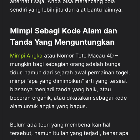
alternatif saja. Anda bisa merancang pola
sendiri yang lebih jitu dari alat bantu lainnya.
Mimpi Sebagi Kode Alam dan
Tanda Yang Menguntungkan
Mimpi Angka
atau Nomor Toto Macau 4D –
mungkin bagi sebagian orang adalah bunga
tidur, namun dari sejarah awal permainan togel,
mimpi “apa yang dimimpikan” arti yang tersirat
biasanya menjadi tanda yang baik, atau
bocoran organik, atau dikatakan sebagai kode
alam untuk angka yang bagus.
Belum ada teori yang membenarkan hal
tersebut, namun itu lah yang terjadi, benar apa