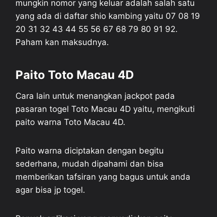
mungkin nomor yang keluar adalah salah satu
yang ada di daftar shio kambing yaitu 07 08 19
20 31 32 43 44 55 56 67 68 79 80 91 92.
Paham kan maksudnya.
Paito Toto Macau 4D
Cara lain untuk menangkan jackpot pada
pasaran togel Toto Macau 4D yaitu, mengikuti
paito warna Toto Macau 4D.
Paito warna diciptakan dengan begitu
sederhana, mudah dipahami dan bisa
memberikan tafsiran yang bagus untuk anda
agar bisa jp togel.