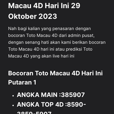
Macau 4D Hari Ini 29
Oktober 2023
Nah bagi kalian yang penasaran dengan
bocoran Toto Macau 4D dari admin pusat,
dengan senang hati akan kami berikan bocoran
Toto Macau 4D hari ini atau prediksi Toto
Macau 4D yang akan live hari ini
Bocoran Toto Macau 4D Hari Ini
Putaran 1
ANGKA MAIN :385907
ANGKA TOP 4D :8590-