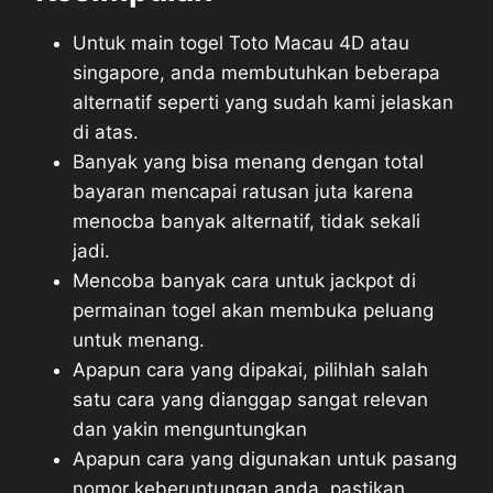
Untuk main togel Toto Macau 4D atau
singapore, anda membutuhkan beberapa
alternatif seperti yang sudah kami jelaskan
di atas.
Banyak yang bisa menang dengan total
bayaran mencapai ratusan juta karena
menocba banyak alternatif, tidak sekali
jadi.
Mencoba banyak cara untuk jackpot di
permainan togel akan membuka peluang
untuk menang.
Apapun cara yang dipakai, pilihlah salah
satu cara yang dianggap sangat relevan
dan yakin menguntungkan
Apapun cara yang digunakan untuk pasang
nomor keberuntungan anda, pastikan