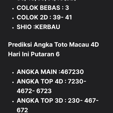
COLOK BEBAS : 3
COLOK 2D : 39- 41
SHIO :KERBAU
Prediksi Angka Toto Macau 4D
Hari Ini Putaran 6
ANGKA MAIN :467230
ANGKA TOP 4D : 7230-
4672- 6723
ANGKA TOP 3D : 230- 467-
672