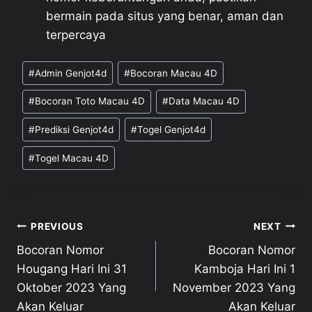
bermain pada situs yang benar, aman dan
terpercaya
Post
#
Admin Genjot4d
#
Bocoran Macau 4D
Tags:
#
Bocoran Toto Macau 4D
#
Data Macau 4D
#
Prediksi Genjot4d
#
Togel Genjot4d
#
Togel Macau 4D
Post
PREVIOUS
NEXT
Bocoran Nomor
Bocoran Nomor
navigation
Hougang Hari Ini 31
Kamboja Hari Ini 1
Oktober 2023 Yang
November 2023 Yang
Akan Keluar
Akan Keluar