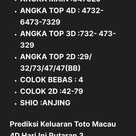
ANGKA TOP 4D : 4732-
6473-7329
ANGKA TOP 3D :732- 473-
329
ANGKA TOP 2D :
29
/
32
/
73
/
47
/
47
(BB)
COLOK BEBAS : 4
COLOK 2D :42-79
SHIO :ANJING
Prediksi Keluaran Toto Macau
4D Hari Ini Putaran 3