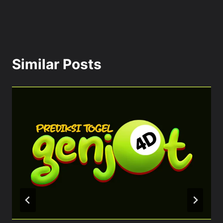
Similar Posts