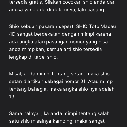
tersedia gratis. Silakan cocokan shio anda dan
angka yang ada di dalamnya, lalu pasang.
Shio sebuah pasaran seperti SHIO Toto Macau
4D sangat berdekatan dengan mimpi karena
ada angka atau pasangan nomor yang bisa
anda mimpikan, semua arti shio tersedia
lengkap di tabel shio.
Misal, anda mimpi tentang setan, maka shio
setan diartikan sebagai nomor 01. Atau mimpi
tentang bahagia, maka angka shio nya adalah
19.
Sama halnya, jika anda mimpi tentang salah
satu shio misalnya kambing, maka sangat