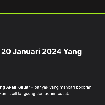
i 20 Januari 2024 Yang
ang Akan Keluar
– banyak yang mencari bocoran
kami spill langsung dari admin pusat.