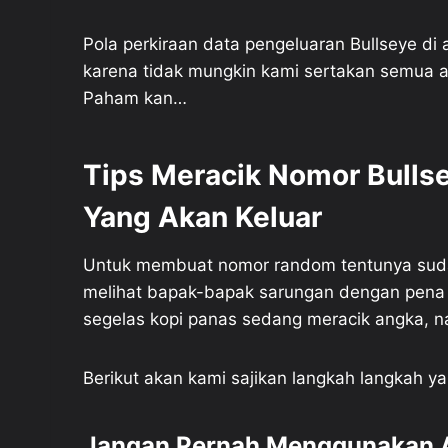
Pola perkiraan data pengeluaran Bullseye di
karena tidak mungkin kami sertakan semua a
Paham kan…
Tips Meracik
Nomor Bullse
Yang Akan Keluar
Untuk membuat nomor random tentunya suda
melihat bapak-bapak sarungan dengan pena d
segelas kopi panas sedang meracik angka, nah 
Berikut akan kami sajikan langkah langkah ya
Jangan Pernah Menggunakan 