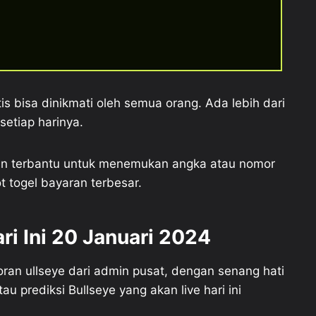
is bisa dinikmati oleh semua orang. Ada lebih dari
setiap harinya.
kan terbantu untuk menemukan angka atau nomor
 togel bayaran terbesar.
ri Ini 20 Januari 2024
ran ullseye dari admin pusat, dengan senang hati
au prediksi Bullseye yang akan live hari ini