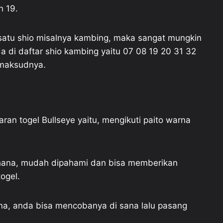
h 19.
 satu shio misalnya kambing, maka sangat mungkin
a di daftar shio kambing yaitu 07 08 19 20 31 32
 maksudnya.
ran togel Bullseye yaitu, mengikuti paito warna
rhana, mudah dipahami dan bisa memberikan
ogel.
na, anda bisa mencobanya di sana lalu pasang