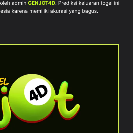
n oleh admin
GENJOT4D
. Prediksi keluaran togel ini
esia karena memiliki akurasi yang bagus.