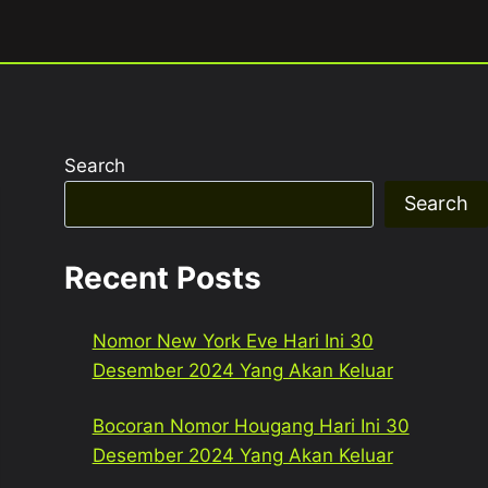
Search
Search
Recent Posts
Nomor New York Eve Hari Ini 30
Desember 2024 Yang Akan Keluar
Bocoran Nomor Hougang Hari Ini 30
Desember 2024 Yang Akan Keluar