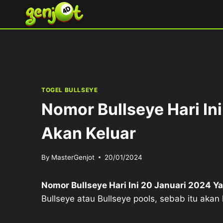
Skip
to
content
TOGEL BULLSEYE
Nomor Bullseye Hari In
Akan Keluar
By
MasterGenjot
20/01/2024
Nomor Bullseye Hari Ini 20 Januari 2024 Y
Bullseye atau Bullseye pools, sebab itu akan 