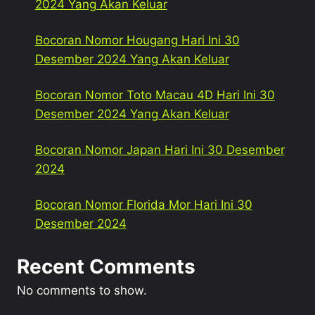
2024 Yang Akan Keluar
Bocoran Nomor Hougang Hari Ini 30
Desember 2024 Yang Akan Keluar
Bocoran Nomor Toto Macau 4D Hari Ini 30
Desember 2024 Yang Akan Keluar
Bocoran Nomor Japan Hari Ini 30 Desember
2024
Bocoran Nomor Florida Mor Hari Ini 30
Desember 2024
Recent Comments
No comments to show.