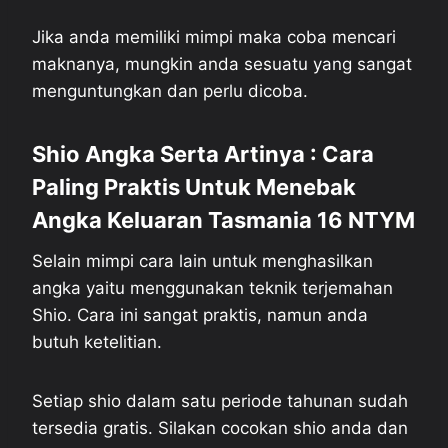
Jika anda memiliki mimpi maka coba mencari
maknanya, mungkin anda sesuatu yang sangat
menguntungkan dan perlu dicoba.
Shio Angka Serta Artinya : Cara
Paling Praktis Untuk Menebak
Angka Keluaran Tasmania 16 NTYM
Selain mimpi cara lain untuk menghasilkan
angka yaitu menggunakan teknik terjemahan
Shio. Cara ini sangat praktis, namun anda
butuh ketelitian.
Setiap shio dalam satu periode tahunan sudah
tersedia gratis. Silakan cocokan shio anda dan