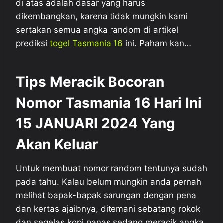
di atas adalah dasar yang harus
dikembangkan, karena tidak mungkin kami
sertakan semua angka random di artikel
prediksi
togel Tasmania 16
ini. Paham kan…
Tips Meracik Bocoran
Nomor Tasmania 16 Hari Ini
15 JANUARI 2024 Yang
Akan Keluar
Untuk membuat nomor random tentunya sudah
pada tahu. Kalau belum mungkin anda pernah
melihat bapak-bapak sarungan dengan pena
dan kertas ajaibnya, ditemani sebatang rokok
dan segelas kopi panas sedang meracik angka,