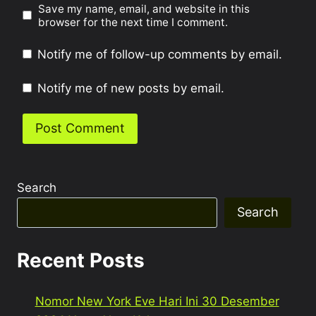
Save my name, email, and website in this
browser for the next time I comment.
Notify me of follow-up comments by email.
Notify me of new posts by email.
Search
Search
Recent Posts
Nomor New York Eve Hari Ini 30 Desember