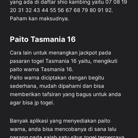
yang ada di daftar shio kambing yaitu 07 08 19
20 31 32 43 44 55 56 67 68 79 80 91 92.
Paham kan maksudnya.
Paito Tasmania 16
Cara lain untuk menangkan jackpot pada
pasaran togel Tasmania 16 yaitu, mengikuti
paito warna Tasmania 16.
Paito warna diciptakan dengan begitu
sederhana, mudah dipahami dan bisa
memberikan tafsiran yang bagus untuk anda
agar bisa jp togel.
Banyak aplikasi yang menyediakan paito
warna, anda bisa mencobanya di sana lalu
pasang pada salah satu situs togel terpercaya.