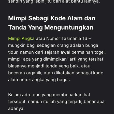
sendiri yang lebih jitu dari alat bantu lainnya.
Mimpi Sebagi Kode Alam dan
Tanda Yang Menguntungkan
Mimpi Angka
atau Nomor Tasmania 16 –
mungkin bagi sebagian orang adalah bunga
tidur, namun dari sejarah awal permainan togel,
mimpi “apa yang dimimpikan” arti yang tersirat
biasanya menjadi tanda yang baik, atau
bocoran organik, atau dikatakan sebagai kode
alam untuk angka yang bagus.
Belum ada teori yang membenarkan hal
tersebut, namun itu lah yang terjadi, benar apa
adanya.