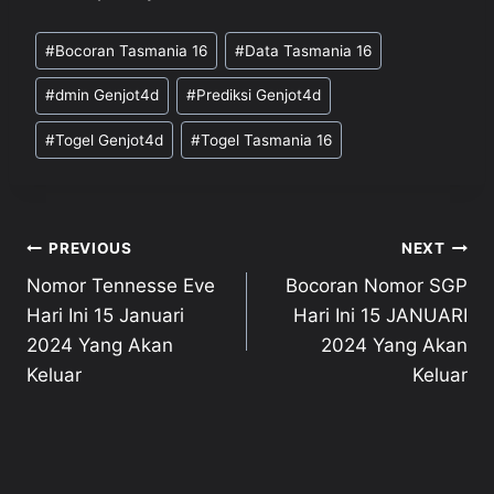
Post
#
Bocoran Tasmania 16
#
Data Tasmania 16
Tags:
#
dmin Genjot4d
#
Prediksi Genjot4d
#
Togel Genjot4d
#
Togel Tasmania 16
Post
PREVIOUS
NEXT
Nomor Tennesse Eve
Bocoran Nomor SGP
navigation
Hari Ini 15 Januari
Hari Ini 15 JANUARI
2024 Yang Akan
2024 Yang Akan
Keluar
Keluar