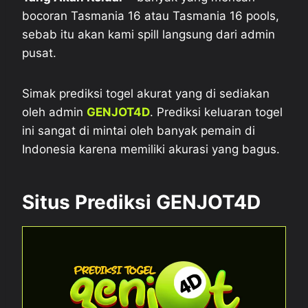
bocoran Tasmania 16 atau Tasmania 16 pools,
sebab itu akan kami spill langsung dari admin
pusat.
Simak prediksi togel akurat yang di sediakan
oleh admin
GENJOT4D
. Prediksi keluaran togel
ini sangat di mintai oleh banyak pemain di
Indonesia karena memiliki akurasi yang bagus.
Situs Prediksi GENJOT4D