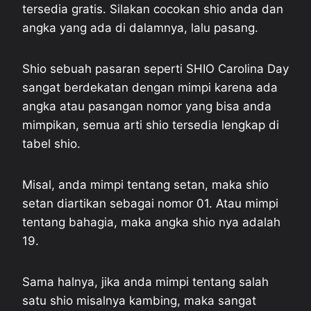
tersedia gratis. Silakan cocokan shio anda dan
angka yang ada di dalamnya, lalu pasang.
Shio sebuah pasaran seperti SHIO Carolina Day
sangat berdekatan dengan mimpi karena ada
angka atau pasangan nomor yang bisa anda
mimpikan, semua arti shio tersedia lengkap di
tabel shio.
Misal, anda mimpi tentang setan, maka shio
setan diartikan sebagai nomor 01. Atau mimpi
tentang bahagia, maka angka shio nya adalah
19.
Sama halnya, jika anda mimpi tentang salah
satu shio misalnya kambing, maka sangat