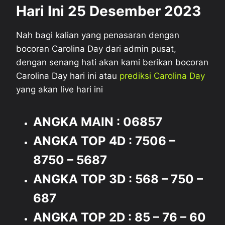
Hari Ini 25 Desember 2023
Nah bagi kalian yang penasaran dengan
bocoran Carolina Day dari admin pusat,
dengan senang hati akan kami berikan bocoran
Carolina Day hari ini atau
prediksi Carolina Day
yang akan live hari ini
ANGKA MAIN : 06857
ANGKA TOP 4D : 7506 –
8750 – 5687
ANGKA TOP 3D : 568 – 750 –
687
ANGKA TOP 2D : 85 – 76 – 60