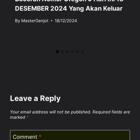
DESEMBER 2024 Yang Akan Keluar
By
MasterGenjot
18/12/2024
Leave a Reply
Your email address will not be published.
Required fields are
marked
*
Comment
*