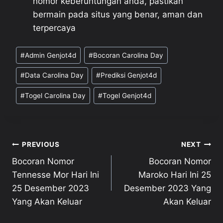
nomor keberuntungan anda, pastikan
bermain pada situs yang benar, aman dan
terpercaya
Post
#
Admin Genjot4d
#
Bocoran Carolina Day
Tags:
#
Data Carolina Day
#
Prediksi Genjot4d
#
Togel Carolina Day
#
Togel Genjot4d
Post
PREVIOUS
NEXT
Bocoran Nomor
Bocoran Nomor
navigation
Tennesse Mor Hari Ini
Maroko Hari Ini 25
25 Desember 2023
Desember 2023 Yang
Yang Akan Keluar
Akan Keluar