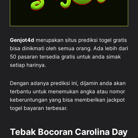
Genjot4d
merupakan situs prediksi togel gratis
bisa dinikmati oleh semua orang. Ada lebih dari
50 pasaran tersedia gratis untuk anda simak
setiap harinya.
Dengan adanya prediksi ini, dijamin anda akan
terbantu untuk menemukan angka atau nomor
keberuntungan yang bisa memberikan jackpot
togel bayaran terbesar.
Tebak Bocoran Carolina Day