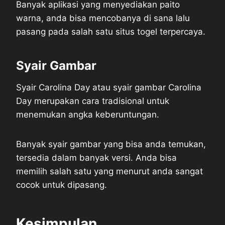
Banyak aplikasi yang menyediakan paito
warna, anda bisa mencobanya di sana lalu
pasang pada salah satu situs togel terpercaya.
Syair Gambar
Syair Carolina Day atau syair gambar Carolina
Day merupakan cara tradisional untuk
menemukan angka keberuntungan.
Banyak syair gambar yang bisa anda temukan,
tersedia dalam banyak versi. Anda bisa
memilih salah satu yang menurut anda sangat
cocok untuk dipasang.
Kesimpulan