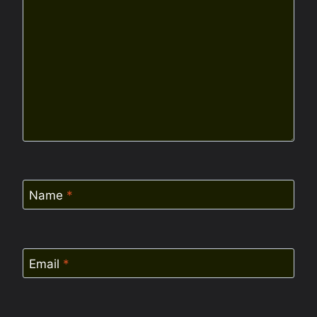
Name
*
Email
*