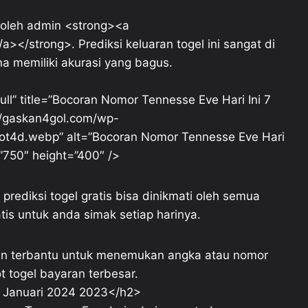
n oleh admin <strong><a
</strong>. Prediksi keluaran togel ini sangat di
na memiliki akurasi yang bagus.
ll” title=”Bocoran Nomor Tennesse Eve Hari Ini 7
//gaskan4gol.com/wp-
jot4d.webp” alt=”Bocoran Nomor Tennesse Eve Hari
”750″ height=”400″ />
rediksi togel gratis bisa dinikmati oleh semua
tis untuk anda simak setiap harinya.
kan terbantu untuk menemukan angka atau nomor
 togel bayaran terbesar.
5 Januari 2024 2023</h2>