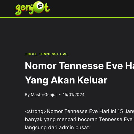
Skip
to
content
TOGEL TENNESSE EVE
Nomor Tennesse Eve Har
Yang Akan Keluar
By
MasterGenjot
15/01/2024
<strong>Nomor Tennesse Eve Hari Ini 15 Jan
banyak yang mencari bocoran Tennesse Eve a
langsung dari admin pusat.