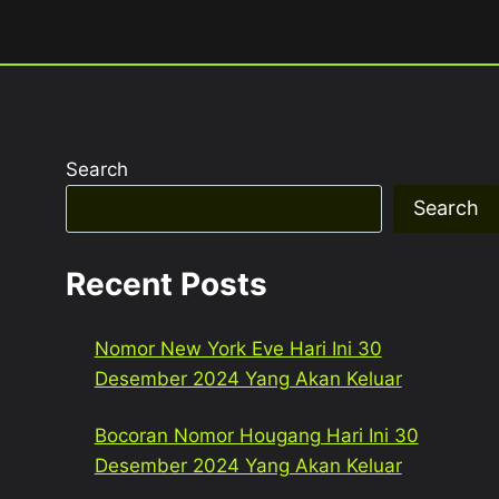
Search
Search
Recent Posts
Nomor New York Eve Hari Ini 30
Desember 2024 Yang Akan Keluar
Bocoran Nomor Hougang Hari Ini 30
Desember 2024 Yang Akan Keluar