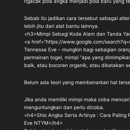
ngacak pola angka menjadi pola baru yang te
Sebab itu jadikan cara tersebut sebagai alte
lebih jitu dari alat bantu lainnya.
<h3>Mimpi Sebagi Kode Alam dan Tanda Y
<a href=”https://www.google.com/search?q
Tennesse Eve – mungkin bagi sebagian orang
permainan togel, mimpi “apa yang dimimpikan
baik, atau bocoran organik, atau dikatakan 
Belum ada teori yang membenarkan hal terseb
Jika anda memiliki mimpi maka coba mencar
menguntungkan dan perlu dicoba.
<h4>Shio Angka Serta Artinya : Cara Paling
Eve NTYM</h4>