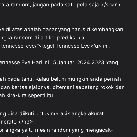
ara random, jangan pada satu pola saja.</span>
ve di atas adalah dasar yang harus dikembangkan,
gka random di artikel prediksi <a
-tennesse-eve/”>togel Tennesse Eve</a> ini.
nnesse Eve Hari Ini 15 Januari 2024 2023 Yang
h pada tahu. Kalau belum mungkin anda pernah
an kertas ajaibnya, ditemani sebatang rokok dan
kira-kira seperti itu.
ng bisa diikuti untuk meracik angka akurat
nerator</h3>
or angka yaitu mesin random yang mengacak-