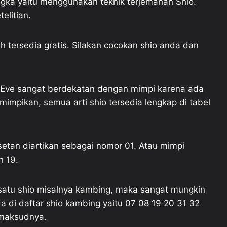
ngka yaitu menggunakan teknik terjemahan Shio.
elitian.
h tersedia gratis. Silakan cocokan shio anda dan
 Eve sangat berdekatan dengan mimpi karena ada
mpikan, semua arti shio tersedia lengkap di tabel
setan diartikan sebagai nomor 01. Atau mimpi
h 19.
 satu shio misalnya kambing, maka sangat mungkin
a di daftar shio kambing yaitu 07 08 19 20 31 32
 maksudnya.