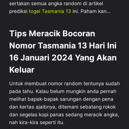
sertakan semua angka random di artikel
prediksi
togel Tasmania 13
ini. Paham kan…
Tips Meracik Bocoran
Nomor Tasmania 13 Hari Ini
16 Januari 2024 Yang Akan
Keluar
Untuk membuat nomor random tentunya sudah
pada tahu. Kalau belum mungkin anda pernah
melihat bapak-bapak sarungan dengan pena
dan kertas ajaibnya, ditemani sebatang rokok
dan segelas kopi panas sedang meracik angka,
nah kira-kira seperti itu.