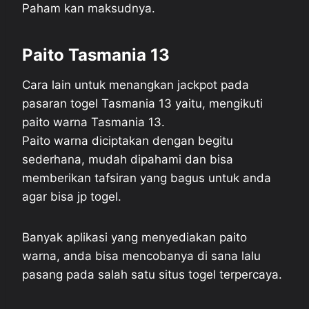
Paham kan maksudnya.
Paito Tasmania 13
Cara lain untuk menangkan jackpot pada
pasaran togel Tasmania 13 yaitu, mengikuti
paito warna Tasmania 13.
Paito warna diciptakan dengan begitu
sederhana, mudah dipahami dan bisa
memberikan tafsiran yang bagus untuk anda
agar bisa jp togel.
Banyak aplikasi yang menyediakan paito
warna, anda bisa mencobanya di sana lalu
pasang pada salah satu situs togel terpercaya.