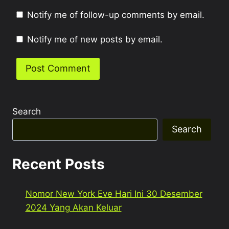
Notify me of follow-up comments by email.
Notify me of new posts by email.
Search
Search
Recent Posts
Nomor New York Eve Hari Ini 30 Desember
2024 Yang Akan Keluar