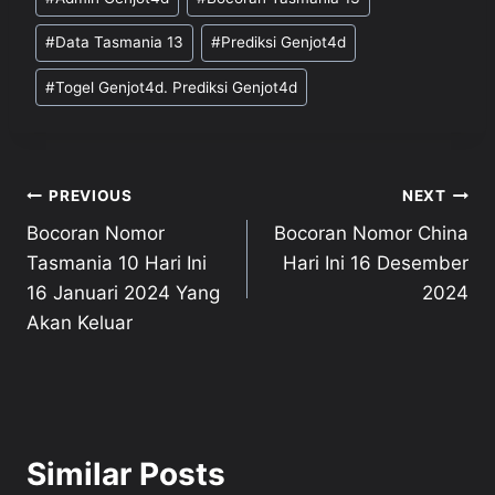
Tags:
#
Data Tasmania 13
#
Prediksi Genjot4d
#
Togel Genjot4d. Prediksi Genjot4d
Post
PREVIOUS
NEXT
Bocoran Nomor
Bocoran Nomor China
navigation
Tasmania 10 Hari Ini
Hari Ini 16 Desember
16 Januari 2024 Yang
2024
Akan Keluar
Similar Posts