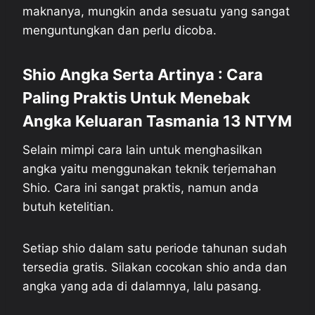
maknanya, mungkin anda sesuatu yang sangat
menguntungkan dan perlu dicoba.
Shio Angka Serta Artinya : Cara
Paling Praktis Untuk Menebak
Angka Keluaran Tasmania 13 NTYM
Selain mimpi cara lain untuk menghasilkan
angka yaitu menggunakan teknik terjemahan
Shio. Cara ini sangat praktis, namun anda
butuh ketelitian.
Setiap shio dalam satu periode tahunan sudah
tersedia gratis. Silakan cocokan shio anda dan
angka yang ada di dalamnya, lalu pasang.