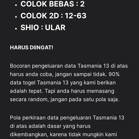
COLOK BEBAS : 2
COLOK 2D : 12-63
SHIO : ULAR
HARUS DIINGAT!
Bocoran pengeluaran data Tasmania 13 di atas
harus anda coba, jangan sampai tidak. 90%
data togel Tasmania 13 yang kami berikan
adalah tepat. Tapi anda harus memasang
secara random, jangan pada satu pola saja.
Pola perkiraan data pengeluaran Tasmania 13
di atas adalah dasar yang harus
dikembangkan, karena tidak mungkin kami