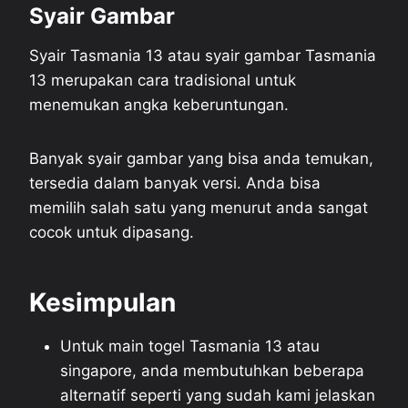
Syair Gambar
Syair Tasmania 13 atau syair gambar Tasmania
13 merupakan cara tradisional untuk
menemukan angka keberuntungan.
Banyak syair gambar yang bisa anda temukan,
tersedia dalam banyak versi. Anda bisa
memilih salah satu yang menurut anda sangat
cocok untuk dipasang.
Kesimpulan
Untuk main togel Tasmania 13 atau
singapore, anda membutuhkan beberapa
alternatif seperti yang sudah kami jelaskan