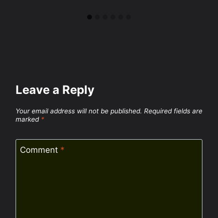
Leave a Reply
Your email address will not be published.
Required fields are
marked
*
Comment
*