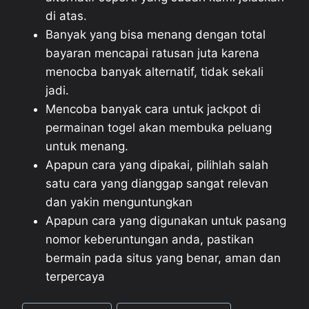
di atas.
Banyak yang bisa menang dengan total
bayaran mencapai ratusan juta karena
menocba banyak alternatif, tidak sekali
jadi.
Mencoba banyak cara untuk jackpot di
permainan togel akan membuka peluang
untuk menang.
Apapun cara yang dipakai, pilihlah salah
satu cara yang dianggap sangat relevan
dan yakin menguntungkan
Apapun cara yang digunakan untuk pasang
nomor keberuntungan anda, pastikan
bermain pada situs yang benar, aman dan
terpercaya
Post