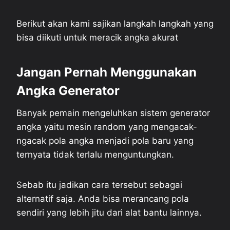
Berikut akan kami sajikan langkah langkah yang
bisa diikuti untuk meracik angka akurat
Jangan Pernah Menggunakan
Angka Generator
Banyak pemain mengeluhkan sistem generator
angka yaitu mesin random yang mengacak-
ngacak pola angka menjadi pola baru yang
ternyata tidak terlalu menguntungkan.
Sebab itu jadikan cara tersebut sebagai
alternatif saja. Anda bisa merancang pola
sendiri yang lebih jitu dari alat bantu lainnya.