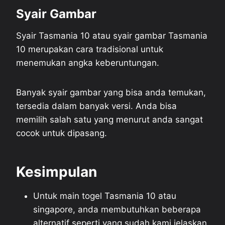
Syair Gambar
Syair Tasmania 10 atau syair gambar Tasmania
10 merupakan cara tradisional untuk
menemukan angka keberuntungan.
Banyak syair gambar yang bisa anda temukan,
tersedia dalam banyak versi. Anda bisa
memilih salah satu yang menurut anda sangat
cocok untuk dipasang.
Kesimpulan
Untuk main togel Tasmania 10 atau
singapore, anda membutuhkan beberapa
alternatif seperti yang sudah kami jelaskan