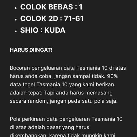
COLOK BEBAS : 1
COLOK 2D : 71-61
SHIO : KUDA
HARUS DIINGAT!
Bocoran pengeluaran data Tasmania 10 di atas
harus anda coba, jangan sampai tidak. 90%
data togel Tasmania 10 yang kami berikan
adalah tepat. Tapi anda harus memasang
secara random, jangan pada satu pola saja.
Pola perkiraan data pengeluaran Tasmania 10
di atas adalah dasar yang harus
dikembangkan, karena tidak mungkin kami