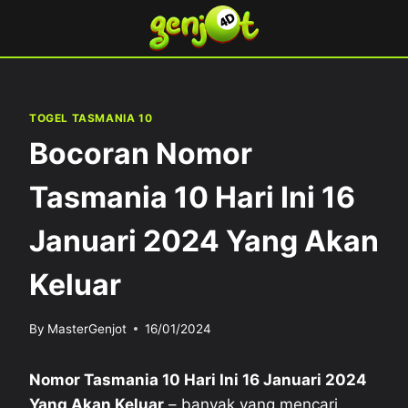
Skip
to
content
TOGEL TASMANIA 10
Bocoran Nomor
Tasmania 10 Hari Ini 16
Januari 2024 Yang Akan
Keluar
By
MasterGenjot
16/01/2024
Nomor Tasmania 10 Hari Ini 16 Januari 2024
Yang Akan Keluar
– banyak yang mencari