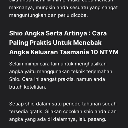
maknanya, mungkin anda sesuatu yang sangat
menguntungkan dan perlu dicoba.
Shio Angka Serta Artinya : Cara
Paling Praktis Untuk Menebak
Angka Keluaran Tasmania 10 NTYM
Selain mimpi cara lain untuk menghasilkan
angka yaitu menggunakan teknik terjemahan
Shio. Cara ini sangat praktis, namun anda
butuh ketelitian.
Setiap shio dalam satu periode tahunan sudah
tersedia gratis. Silakan cocokan shio anda dan
angka yang ada di dalamnya, lalu pasang.