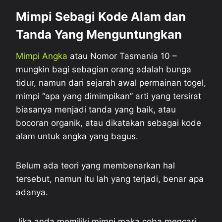
Mimpi Sebagi Kode Alam dan
Tanda Yang Menguntungkan
Mimpi Angka
atau Nomor Tasmania 10 –
mungkin bagi sebagian orang adalah bunga
tidur, namun dari sejarah awal permainan togel,
mimpi “apa yang dimimpikan” arti yang tersirat
biasanya menjadi tanda yang baik, atau
bocoran organik, atau dikatakan sebagai kode
alam untuk angka yang bagus.
Belum ada teori yang membenarkan hal
tersebut, namun itu lah yang terjadi, benar apa
adanya.
Jika anda memiliki mimpi maka coba mencari