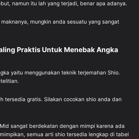
ut, namun itu lah yang terjadi, benar apa adanya.
i maknanya, mungkin anda sesuatu yang sangat
Paling Praktis Untuk Menebak Angka
ngka yaitu menggunakan teknik terjemahan Shio.
elitian.
h tersedia gratis. Silakan cocokan shio anda dan
 Mid sangat berdekatan dengan mimpi karena ada
mpikan, semua arti shio tersedia lengkap di tabel