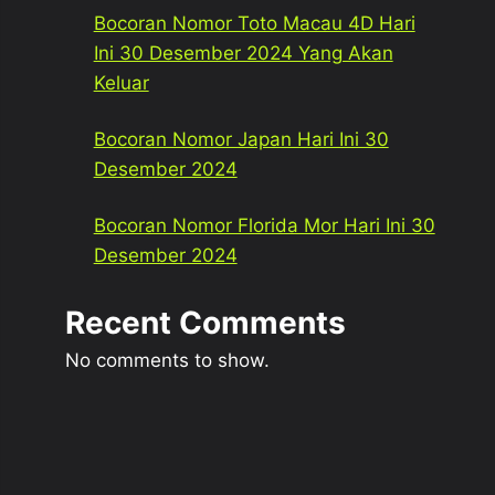
Bocoran Nomor Toto Macau 4D Hari
Ini 30 Desember 2024 Yang Akan
Keluar
Bocoran Nomor Japan Hari Ini 30
Desember 2024
Bocoran Nomor Florida Mor Hari Ini 30
Desember 2024
Recent Comments
No comments to show.