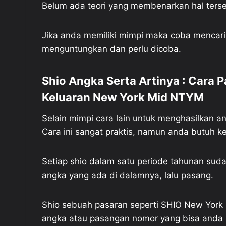
Belum ada teori yang membenarkan hal terseb
Jika anda memiliki mimpi maka coba mencar
menguntungkan dan perlu dicoba.
Shio Angka Serta Artinya : Cara 
Keluaran New York Mid NTYM
Selain mimpi cara lain untuk menghasilkan a
Cara ini sangat praktis, namun anda butuh ket
Setiap shio dalam satu periode tahunan suda
angka yang ada di dalamnya, lalu pasang.
Shio sebuah pasaran seperti SHIO New York
angka atau pasangan nomor yang bisa anda mi