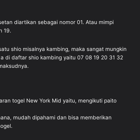
setan diartikan sebagai nomor 01. Atau mimpi
h 19.
 satu shio misalnya kambing, maka sangat mungkin
a di daftar shio kambing yaitu 07 08 19 20 31 32
 maksudnya.
ran togel New York Mid yaitu, mengikuti paito
rhana, mudah dipahami dan bisa memberikan
ogel.