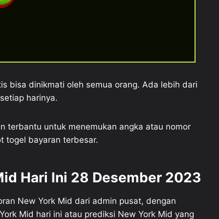
is bisa dinikmati oleh semua orang. Ada lebih dari
setiap harinya.
kan terbantu untuk menemukan angka atau nomor
 togel bayaran terbesar.
id Hari Ini 28 Desember 2023
oran New York Mid dari admin pusat, dengan
ork Mid hari ini atau prediksi New York Mid yang