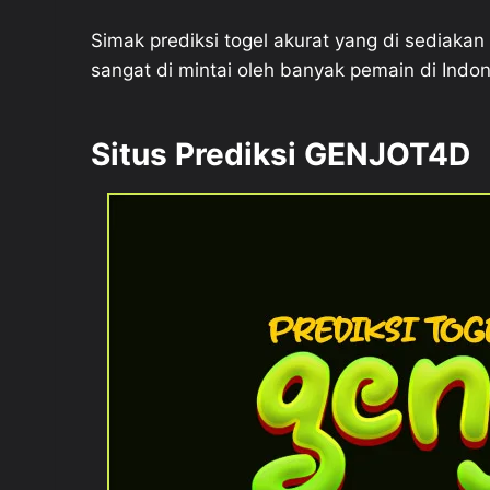
Simak prediksi togel akurat yang di sediaka
sangat di mintai oleh banyak pemain di Indon
Situs Prediksi GENJOT4D