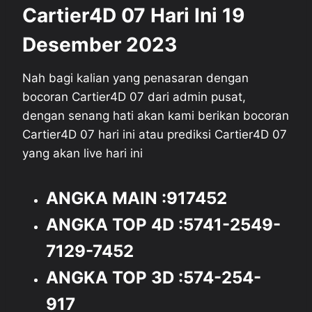
Cartier4D 07 Hari Ini 19
Desember 2023
Nah bagi kalian yang penasaran dengan
bocoran Cartier4D 07 dari admin pusat,
dengan senang hati akan kami berikan bocoran
Cartier4D 07 hari ini atau prediksi Cartier4D 07
yang akan live hari ini
ANGKA MAIN :917452
ANGKA TOP 4D :5741-2549-
7129-7452
ANGKA TOP 3D :574-254-
917