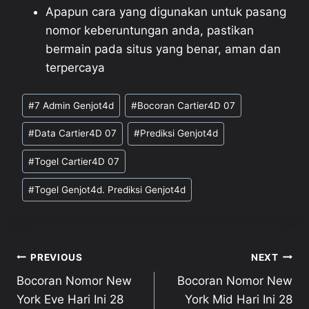
Apapun cara yang digunakan untuk pasang
nomor keberuntungan anda, pastikan
bermain pada situs yang benar, aman dan
terpercaya
Post
#
7 Admin Genjot4d
#
Bocoran Cartier4D 07
Tags:
#
Data Cartier4D 07
#
Prediksi Genjot4d
#
Togel Cartier4D 07
#
Togel Genjot4d. Prediksi Genjot4d
Post
PREVIOUS
NEXT
Bocoran Nomor New
Bocoran Nomor New
navigation
York Eve Hari Ini 28
York Mid Hari Ini 28