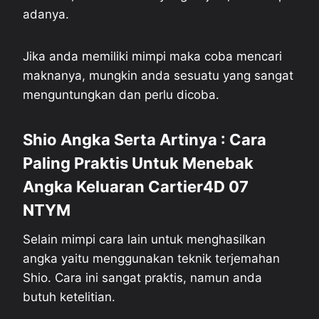
adanya.
Jika anda memiliki mimpi maka coba mencari
maknanya, mungkin anda sesuatu yang sangat
menguntungkan dan perlu dicoba.
Shio Angka Serta Artinya : Cara
Paling Praktis Untuk Menebak
Angka Keluaran Cartier4D 07
NTYM
Selain mimpi cara lain untuk menghasilkan
angka yaitu menggunakan teknik terjemahan
Shio. Cara ini sangat praktis, namun anda
butuh ketelitian.