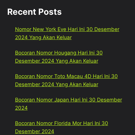
Recent Posts
Nomor New York Eve Hari Ini 30 Desember
2024 Yang Akan Keluar
Bocoran Nomor Hougang Hari Ini 30
Desember 2024 Yang Akan Keluar
Bocoran Nomor Toto Macau 4D Hari Ini 30
Desember 2024 Yang Akan Keluar
Bocoran Nomor Japan Hari Ini 30 Desember
2024
Bocoran Nomor Florida Mor Hari Ini 30
Desember 2024