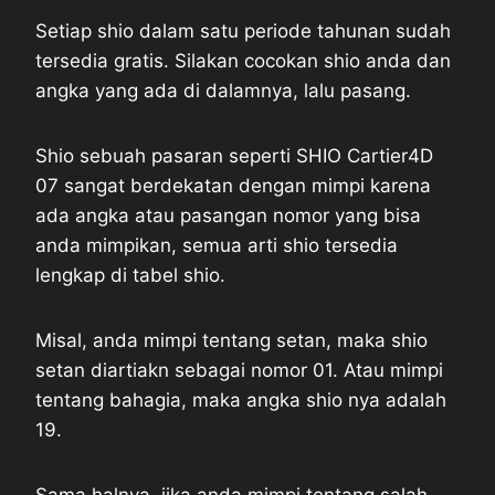
Setiap shio dalam satu periode tahunan sudah
tersedia gratis. Silakan cocokan shio anda dan
angka yang ada di dalamnya, lalu pasang.
Shio sebuah pasaran seperti SHIO Cartier4D
07 sangat berdekatan dengan mimpi karena
ada angka atau pasangan nomor yang bisa
anda mimpikan, semua arti shio tersedia
lengkap di tabel shio.
Misal, anda mimpi tentang setan, maka shio
setan diartiakn sebagai nomor 01. Atau mimpi
tentang bahagia, maka angka shio nya adalah
19.