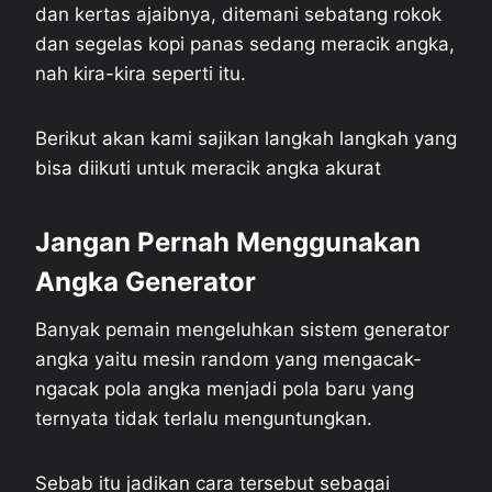
dan kertas ajaibnya, ditemani sebatang rokok
dan segelas kopi panas sedang meracik angka,
nah kira-kira seperti itu.
Berikut akan kami sajikan langkah langkah yang
bisa diikuti untuk meracik angka akurat
Jangan Pernah Menggunakan
Angka Generator
Banyak pemain mengeluhkan sistem generator
angka yaitu mesin random yang mengacak-
ngacak pola angka menjadi pola baru yang
ternyata tidak terlalu menguntungkan.
Sebab itu jadikan cara tersebut sebagai