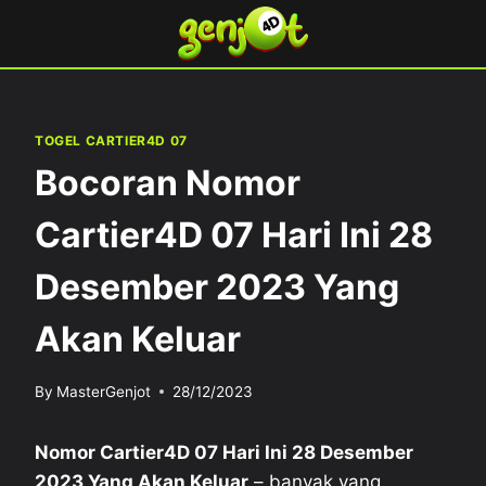
Skip
to
content
TOGEL CARTIER4D 07
Bocoran Nomor
Cartier4D 07 Hari Ini 28
Desember 2023 Yang
Akan Keluar
By
MasterGenjot
28/12/2023
Nomor Cartier4D 07 Hari Ini 28 Desember
2023 Yang Akan Keluar
– banyak yang