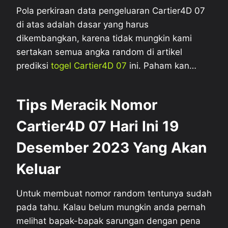
Pola perkiraan data pengeluaran Cartier4D 07
di atas adalah dasar yang harus
dikembangkan, karena tidak mungkin kami
sertakan semua angka random di artikel
prediksi
togel Cartier4D 07
ini. Paham kan…
Tips Meracik
Nomor
Cartier4D 07 Hari Ini 19
Desember 2023 Yang Akan
Keluar
Untuk membuat nomor random tentunya sudah
pada tahu. Kalau belum mungkin anda pernah
melihat bapak-bapak sarungan dengan pena