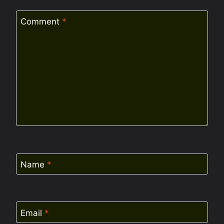
Comment
*
Name
*
Email
*