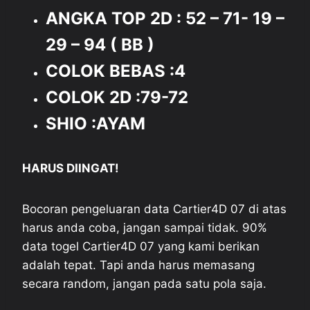
ANGKA TOP 2D : 52
– 71- 19 –
29 – 94 ( BB )
COLOK BEBAS :4
COLOK 2D :79-72
SHIO :AYAM
HARUS DIINGAT!
Bocoran pengeluaran data Cartier4D 07 di atas
harus anda coba, jangan sampai tidak. 90%
data togel Cartier4D 07 yang kami berikan
adalah tepat. Tapi anda harus memasang
secara random, jangan pada satu pola saja.