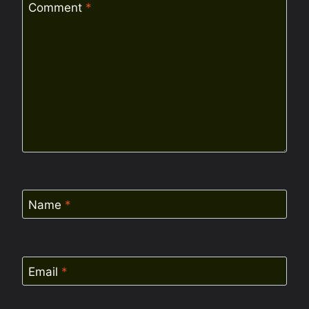
Comment
*
Name
*
Email
*