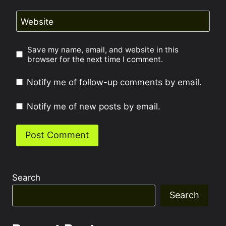
Website
Save my name, email, and website in this
browser for the next time I comment.
Notify me of follow-up comments by email.
Notify me of new posts by email.
Search
Search