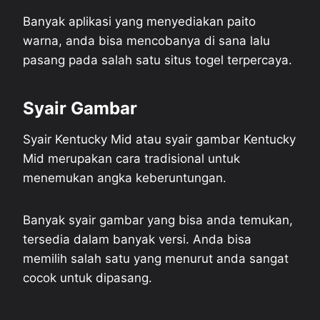
Banyak aplikasi yang menyediakan paito
warna, anda bisa mencobanya di sana lalu
pasang pada salah satu situs togel terpercaya.
Syair Gambar
Syair Kentucky Mid atau syair gambar Kentucky
Mid merupakan cara tradisional untuk
menemukan angka keberuntungan.
Banyak syair gambar yang bisa anda temukan,
tersedia dalam banyak versi. Anda bisa
memilih salah satu yang menurut anda sangat
cocok untuk dipasang.