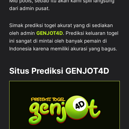
Mid pools, sebab itu akan kami spill langsung
dari admin pusat.
Simak prediksi togel akurat yang di sediakan
oleh admin
GENJOT4D
. Prediksi keluaran togel
ini sangat di mintai oleh banyak pemain di
Indonesia karena memiliki akurasi yang bagus.
Situs Prediksi GENJOT4D