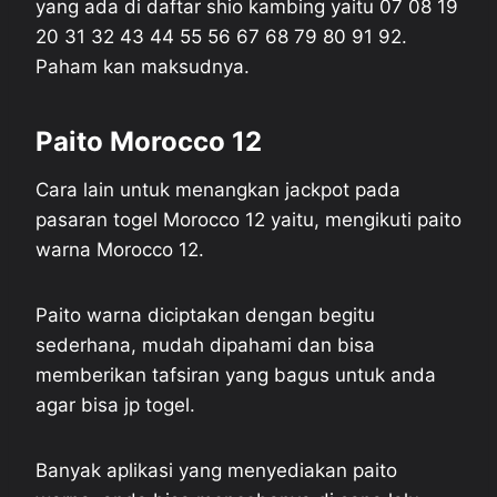
yang ada di daftar shio kambing yaitu 07 08 19
20 31 32 43 44 55 56 67 68 79 80 91 92.
Paham kan maksudnya.
Paito Morocco 12
Cara lain untuk menangkan jackpot pada
pasaran togel Morocco 12 yaitu, mengikuti paito
warna Morocco 12.
Paito warna diciptakan dengan begitu
sederhana, mudah dipahami dan bisa
memberikan tafsiran yang bagus untuk anda
agar bisa jp togel.
Banyak aplikasi yang menyediakan paito