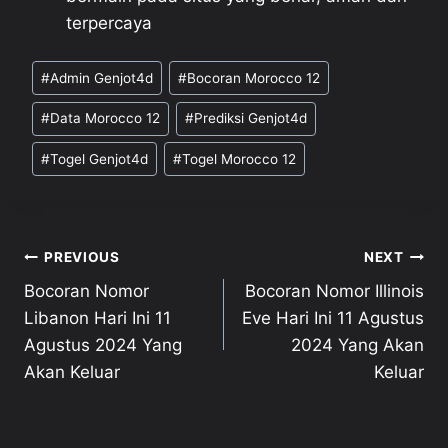
terpercaya
Post
#
Admin Genjot4d
#
Bocoran Morocco 12
Tags:
#
Data Morocco 12
#
Prediksi Genjot4d
#
Togel Genjot4d
#
Togel Morocco 12
Post
PREVIOUS
NEXT
Bocoran Nomor
Bocoran Nomor Illinois
navigation
Libanon Hari Ini 11
Eve Hari Ini 11 Agustus
Agustus 2024 Yang
2024 Yang Akan
Akan Keluar
Keluar