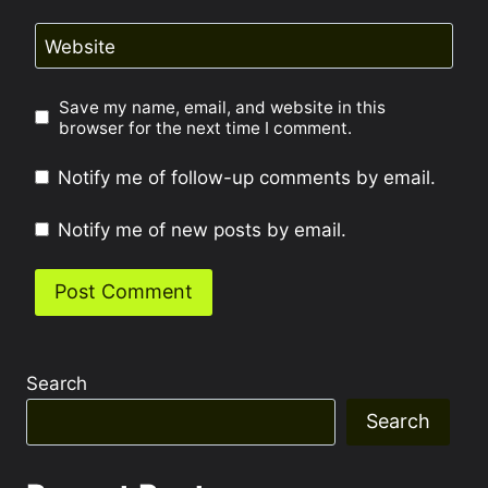
Website
Save my name, email, and website in this
browser for the next time I comment.
Notify me of follow-up comments by email.
Notify me of new posts by email.
Search
Search