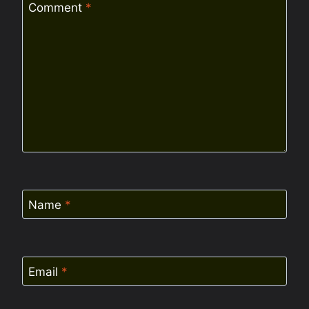
Comment
*
Name
*
Email
*