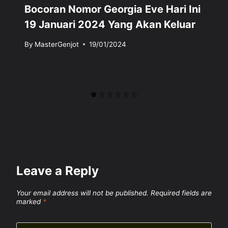
Bocoran Nomor Georgia Eve Hari Ini
19 Januari 2024 Yang Akan Keluar
By
MasterGenjot
19/01/2024
Leave a Reply
Your email address will not be published.
Required fields are
marked
*