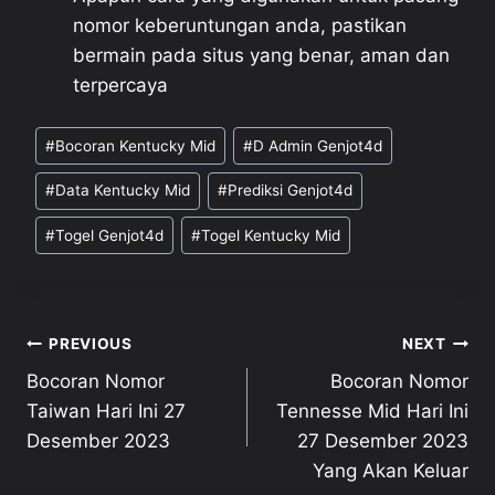
nomor keberuntungan anda, pastikan
bermain pada situs yang benar, aman dan
terpercaya
Post
#
Bocoran Kentucky Mid
#
D Admin Genjot4d
Tags:
#
Data Kentucky Mid
#
Prediksi Genjot4d
#
Togel Genjot4d
#
Togel Kentucky Mid
Post
PREVIOUS
NEXT
Bocoran Nomor
Bocoran Nomor
navigation
Taiwan Hari Ini 27
Tennesse Mid Hari Ini
Desember 2023
27 Desember 2023
Yang Akan Keluar