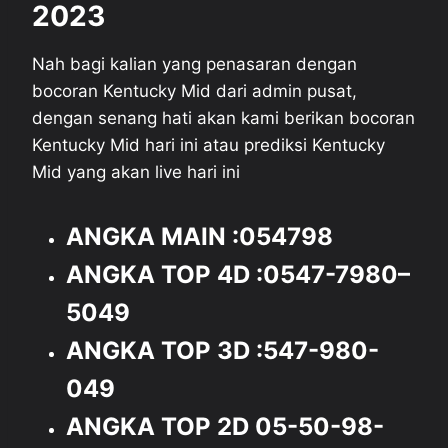
2023
Nah bagi kalian yang penasaran dengan
bocoran Kentucky Mid dari admin pusat,
dengan senang hati akan kami berikan bocoran
Kentucky Mid hari ini atau prediksi Kentucky
Mid yang akan live hari ini
ANGKA MAIN :054798
ANGKA TOP 4D :0547-7980–
5049
ANGKA TOP 3D :547-980-
049
ANGKA TOP 2D 05-50-98-