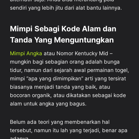
sendiri yang lebih jitu dari alat bantu lainnya.
Mimpi Sebagi Kode Alam dan
Tanda Yang Menguntungkan
Mimpi Angka
atau Nomor Kentucky Mid –
mungkin bagi sebagian orang adalah bunga
tidur, namun dari sejarah awal permainan togel,
mimpi “apa yang dimimpikan” arti yang tersirat
biasanya menjadi tanda yang baik, atau
bocoran organik, atau dikatakan sebagai kode
alam untuk angka yang bagus.
Belum ada teori yang membenarkan hal
tersebut, namun itu lah yang terjadi, benar apa
adanya.