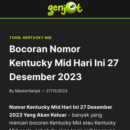
Skip
to
content
TOGEL KENTUCKY MID
Bocoran Nomor
Kentucky Mid Hari Ini 27
Desember 2023
By
MasterGenjot
27/12/2023
Nomor Kentucky Mid Hari Ini 27 Desember
2023 Yang Akan Keluar
– banyak yang
mencari bocoran Kentucky Mid atau Kentucky