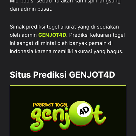
Mid pools, sebab itu akan kami spill langsung
dari admin pusat.
Simak prediksi togel akurat yang di sediakan
oleh admin
GENJOT4D
. Prediksi keluaran togel
ini sangat di mintai oleh banyak pemain di
Indonesia karena memiliki akurasi yang bagus.
Situs Prediksi GENJOT4D