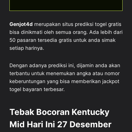
Genjot4d
merupakan situs prediksi togel gratis
bisa dinikmati oleh semua orang. Ada lebih dari
50 pasaran tersedia gratis untuk anda simak
setiap harinya.
Dengan adanya prediksi ini, dijamin anda akan
terbantu untuk menemukan angka atau nomor
keberuntungan yang bisa memberikan jackpot
togel bayaran terbesar.
Tebak Bocoran Kentucky
Mid Hari Ini 27 Desember