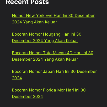
Recent Posts
Nomor New York Eve Hari Ini 30 Desember
2024 Yang Akan Keluar
Bocoran Nomor Hougang Hari Ini 30
Desember 2024 Yang Akan Keluar
Bocoran Nomor Toto Macau 4D Hari Ini 30
Desember 2024 Yang Akan Keluar
Bocoran Nomor Japan Hari Ini 30 Desember
2024
Bocoran Nomor Florida Mor Hari Ini 30
Desember 2024