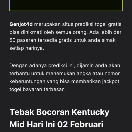
Genjot4d
merupakan situs prediksi togel gratis
bisa dinikmati oleh semua orang. Ada lebih dari
50 pasaran tersedia gratis untuk anda simak
setiap harinya.
Dengan adanya prediksi ini, dijamin anda akan
terbantu untuk menemukan angka atau nomor
keberuntungan yang bisa memberikan jackpot
togel bayaran terbesar.
Tebak Bocoran Kentucky
Mid Hari Ini 02 Februari