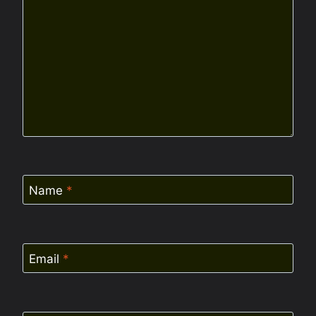
Name
*
Email
*