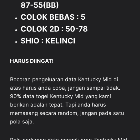
87-55(BB)
COLOK BEBAS : 5
COLOK 2D : 50-78
SHIO : KELINCI
HARUS DIINGAT!
Bocoran pengeluaran data Kentucky Mid di
atas harus anda coba, jangan sampai tidak.
90% data togel Kentucky Mid yang kami
berikan adalah tepat. Tapi anda harus
memasang secara random, jangan pada satu
pola saja.