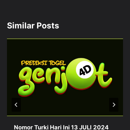
Similar Posts
Nomor Turki Hari Ini 13 JULI 2024