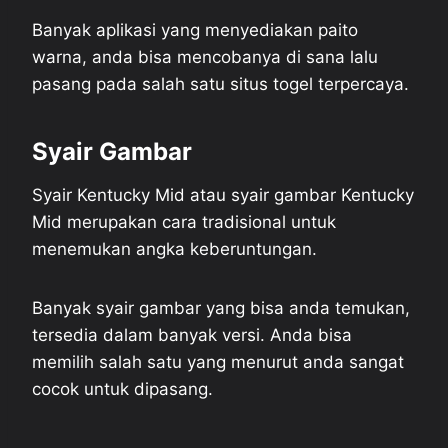
Banyak aplikasi yang menyediakan paito
warna, anda bisa mencobanya di sana lalu
pasang pada salah satu situs togel terpercaya.
Syair Gambar
Syair Kentucky Mid atau syair gambar Kentucky
Mid merupakan cara tradisional untuk
menemukan angka keberuntungan.
Banyak syair gambar yang bisa anda temukan,
tersedia dalam banyak versi. Anda bisa
memilih salah satu yang menurut anda sangat
cocok untuk dipasang.