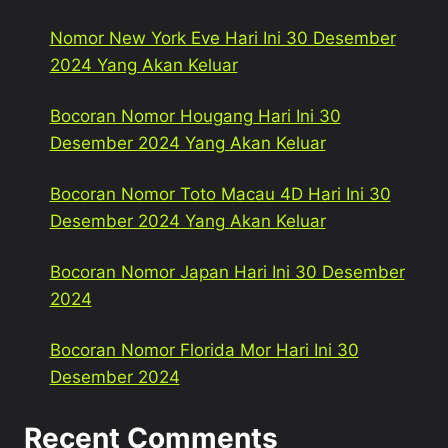
Nomor New York Eve Hari Ini 30 Desember
2024 Yang Akan Keluar
Bocoran Nomor Hougang Hari Ini 30
Desember 2024 Yang Akan Keluar
Bocoran Nomor Toto Macau 4D Hari Ini 30
Desember 2024 Yang Akan Keluar
Bocoran Nomor Japan Hari Ini 30 Desember
2024
Bocoran Nomor Florida Mor Hari Ini 30
Desember 2024
Recent Comments