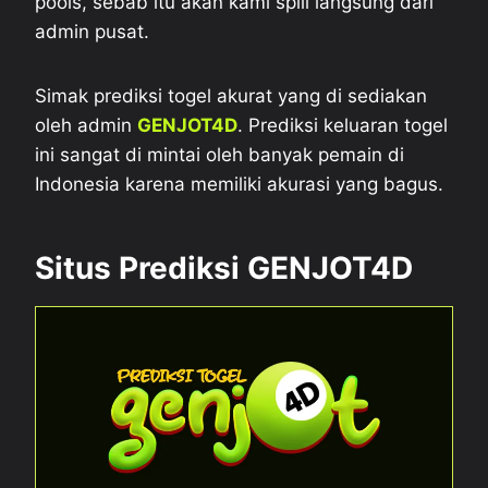
pools, sebab itu akan kami spill langsung dari
admin pusat.
Simak prediksi togel akurat yang di sediakan
oleh admin
GENJOT4D
. Prediksi keluaran togel
ini sangat di mintai oleh banyak pemain di
Indonesia karena memiliki akurasi yang bagus.
Situs Prediksi GENJOT4D