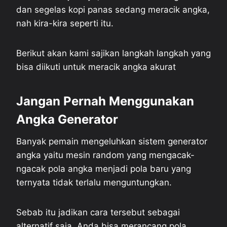
dan segelas kopi panas sedang meracik angka,
nah kira-kira seperti itu.
Berikut akan kami sajikan langkah langkah yang
bisa diikuti untuk meracik angka akurat
Jangan Pernah Menggunakan
Angka Generator
Banyak pemain mengeluhkan sistem generator
angka yaitu mesin random yang mengacak-
ngacak pola angka menjadi pola baru yang
ternyata tidak terlalu menguntungkan.
Sebab itu jadikan cara tersebut sebagai
alternatif saja. Anda bisa merancang pola