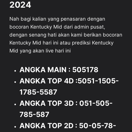
2024
Nah bagi kalian yang penasaran dengan
bocoran Kentucky Mid dari admin pusat,
dengan senang hati akan kami berikan bocoran
Kentucky Mid hari ini atau prediksi Kentucky
Mid yang akan live hari ini
ANGKA MAIN : 505178
ANGKA TOP 4D :5051-1505-
1785-5587
ANGKA TOP 3D : 051-505-
785-587
ANGKA TOP 2D : 50-05-78-