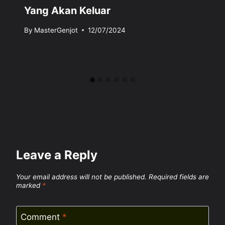
Yang Akan Keluar
By
MasterGenjot
12/07/2024
Leave a Reply
Your email address will not be published.
Required fields are
marked
*
Comment
*