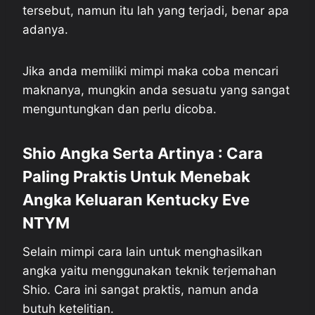
tersebut, namun itu lah yang terjadi, benar apa
adanya.
Jika anda memiliki mimpi maka coba mencari
maknanya, mungkin anda sesuatu yang sangat
menguntungkan dan perlu dicoba.
Shio Angka Serta Artinya : Cara
Paling Praktis Untuk Menebak
Angka Keluaran Kentucky Eve
NTYM
Selain mimpi cara lain untuk menghasilkan
angka yaitu menggunakan teknik terjemahan
Shio. Cara ini sangat praktis, namun anda
butuh ketelitian.