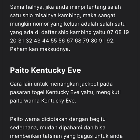
Sama halnya, jika anda mimpi tentang salah
satu shio misalnya kambing, maka sangat
mungkin nomor yang keluar adalah salah satu
yang ada di daftar shio kambing yaitu 07 08 19
20 31 32 43 44 55 56 67 68 79 80 91 92.
Paham kan maksudnya.
Paito Kentucky Eve
Cara lain untuk menangkan jackpot pada
pasaran togel Kentucky Eve yaitu, mengikuti
paito warna Kentucky Eve.
Paito warna diciptakan dengan begitu
sederhana, mudah dipahami dan bisa
memberikan tafsiran yang bagus untuk anda