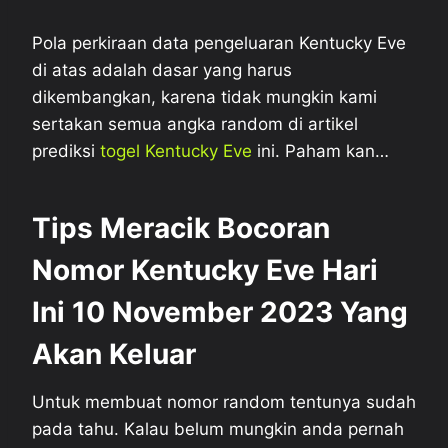
Pola perkiraan data pengeluaran Kentucky Eve
di atas adalah dasar yang harus
dikembangkan, karena tidak mungkin kami
sertakan semua angka random di artikel
prediksi
togel Kentucky Eve
ini. Paham kan…
Tips Meracik Bocoran
Nomor Kentucky Eve Hari
Ini 10 November 2023 Yang
Akan Keluar
Untuk membuat nomor random tentunya sudah
pada tahu. Kalau belum mungkin anda pernah