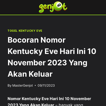
Skip
to
content
TOGEL KENTUCKY EVE
Bocoran Nomor
Kentucky Eve Hari Ini 10
November 2023 Yang
Akan Keluar
By
MasterGenjot
09/11/2023
Nomor Kentucky Eve Hari Ini 10 November
2023 Yang Akan Keluar
– banyak yang