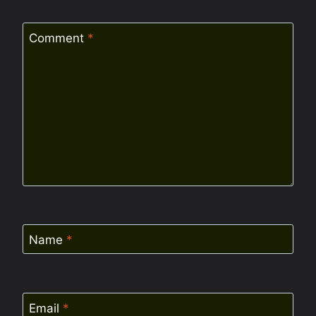
Comment
*
Name
*
Email
*