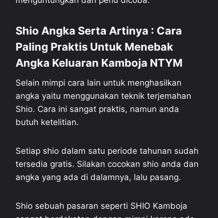
menguntungkan dan perlu dicoba.
Shio Angka Serta Artinya : Cara
Paling Praktis Untuk Menebak
Angka Keluaran Kamboja NTYM
Selain mimpi cara lain untuk menghasilkan
angka yaitu menggunakan teknik terjemahan
Shio. Cara ini sangat praktis, namun anda
butuh ketelitian.
Setiap shio dalam satu periode tahunan sudah
tersedia gratis. Silakan cocokan shio anda dan
angka yang ada di dalamnya, lalu pasang.
Shio sebuah pasaran seperti SHIO Kamboja