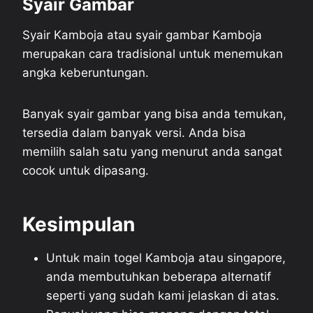
Syair Gambar
Syair Kamboja atau syair gambar Kamboja
merupakan cara tradisional untuk menemukan
angka keberuntungan.
Banyak syair gambar yang bisa anda temukan,
tersedia dalam banyak versi. Anda bisa
memilih salah satu yang menurut anda sangat
cocok untuk dipasang.
Kesimpulan
Untuk main togel Kamboja atau singapore,
anda membutuhkan beberapa alternatif
seperti yang sudah kami jelaskan di atas.