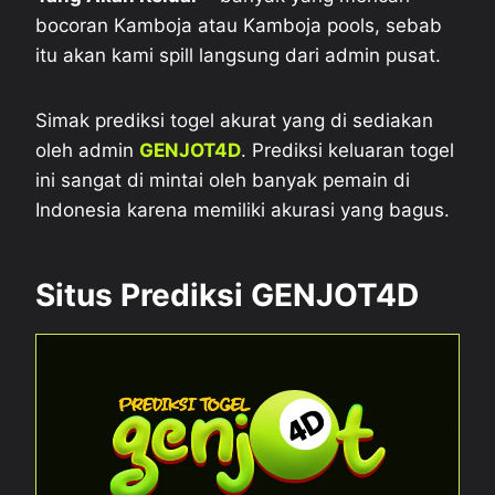
bocoran Kamboja atau Kamboja pools, sebab
itu akan kami spill langsung dari admin pusat.
Simak prediksi togel akurat yang di sediakan
oleh admin
GENJOT4D
. Prediksi keluaran togel
ini sangat di mintai oleh banyak pemain di
Indonesia karena memiliki akurasi yang bagus.
Situs Prediksi GENJOT4D