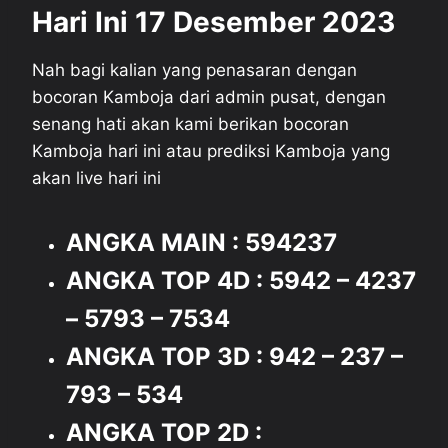
Hari Ini 17 Desember 2023
Nah bagi kalian yang penasaran dengan
bocoran Kamboja dari admin pusat, dengan
senang hati akan kami berikan bocoran
Kamboja hari ini atau prediksi Kamboja yang
akan live hari ini
ANGKA MAIN : 594237
ANGKA TOP 4D : 5942 – 4237
– 5793 – 7534
ANGKA TOP 3D : 942 – 237 –
793 – 534
ANGKA TOP 2D :