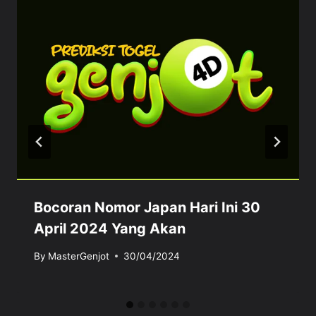
Bocoran Nomor Japan Hari Ini 30
April 2024 Yang Akan
By
MasterGenjot
30/04/2024