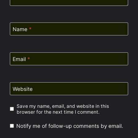
Name
*
Email
*
Website
Save my name, email, and website in this
browser for the next time I comment.
Notify me of follow-up comments by email.