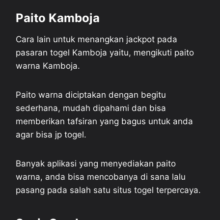
Paito Kamboja
Cara lain untuk menangkan jackpot pada
pasaran togel Kamboja yaitu, mengikuti paito
warna Kamboja.
Paito warna diciptakan dengan begitu
sederhana, mudah dipahami dan bisa
memberikan tafsiran yang bagus untuk anda
agar bisa jp togel.
Banyak aplikasi yang menyediakan paito
warna, anda bisa mencobanya di sana lalu
pasang pada salah satu situs togel terpercaya.