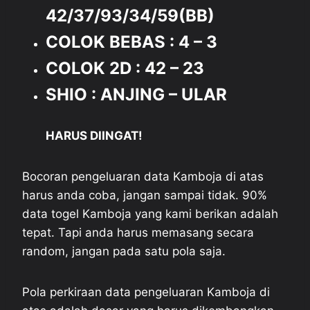
42/37/93/34/59(BB)
COLOK BEBAS : 4 – 3
COLOK 2D : 42 – 23
SHIO : ANJING – ULAR
HARUS DIINGAT!
Bocoran pengeluaran data Kamboja di atas
harus anda coba, jangan sampai tidak. 90%
data togel Kamboja yang kami berikan adalah
tepat. Tapi anda harus memasang secara
random, jangan pada satu pola saja.
Pola perkiraan data pengeluaran Kamboja di