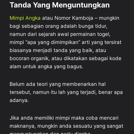
Tanda Yang Menguntungkan
Mimpi Angka
atau Nomor Kamboja – mungkin
bagi sebagian orang adalah bunga tidur,
namun dari sejarah awal permainan togel,
mimpi “apa yang dimimpikan” arti yang tersirat
biasanya menjadi tanda yang baik, atau
bocoran organik, atau dikatakan sebagai kode
alam untuk angka yang bagus.
Belum ada teori yang membenarkan hal
tersebut, namun itu lah yang terjadi, benar apa
adanya.
Jika anda memiliki mimpi maka coba mencari
maknanya, mungkin anda sesuatu yang sangat