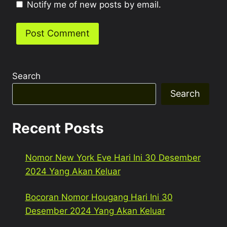
Notify me of new posts by email.
Search
Search
Recent Posts
Nomor New York Eve Hari Ini 30 Desember
2024 Yang Akan Keluar
Bocoran Nomor Hougang Hari Ini 30
Desember 2024 Yang Akan Keluar