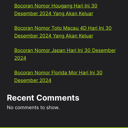
Bocoran Nomor Hougang Hari Ini 30
Desember 2024 Yang Akan Keluar
Bocoran Nomor Toto Macau 4D Hari Ini 30
Desember 2024 Yang Akan Keluar
Bocoran Nomor Japan Hari Ini 30 Desember
2024
Bocoran Nomor Florida Mor Hari Ini 30
Desember 2024
Recent Comments
No comments to show.