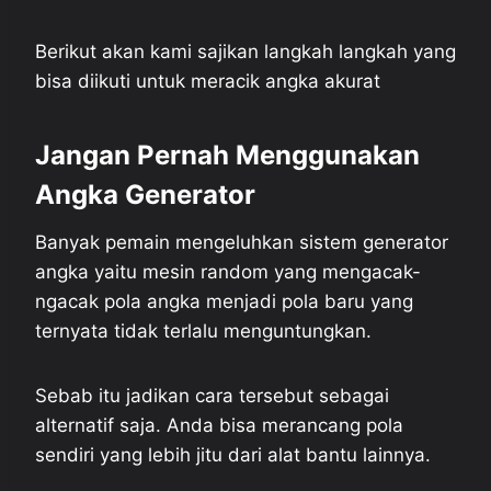
Berikut akan kami sajikan langkah langkah yang
bisa diikuti untuk meracik angka akurat
Jangan Pernah Menggunakan
Angka Generator
Banyak pemain mengeluhkan sistem generator
angka yaitu mesin random yang mengacak-
ngacak pola angka menjadi pola baru yang
ternyata tidak terlalu menguntungkan.
Sebab itu jadikan cara tersebut sebagai
alternatif saja. Anda bisa merancang pola
sendiri yang lebih jitu dari alat bantu lainnya.