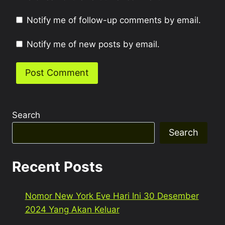
Notify me of follow-up comments by email.
Notify me of new posts by email.
Search
Search
Recent Posts
Nomor New York Eve Hari Ini 30 Desember
2024 Yang Akan Keluar