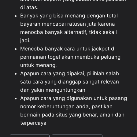
di atas.
Banyak yang bisa menang dengan total
bayaran mencapai ratusan juta karena
menocba banyak alternatif, tidak sekali
jadi.
Mencoba banyak cara untuk jackpot di
permainan togel akan membuka peluang
untuk menang.
Apapun cara yang dipakai, pilihlah salah
satu cara yang dianggap sangat relevan
dan yakin menguntungkan
Apapun cara yang digunakan untuk pasang
nomor keberuntungan anda, pastikan
bermain pada situs yang benar, aman dan
terpercaya
Post