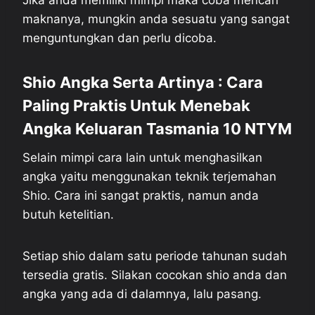
Jika anda memiliki mimpi maka coba mencari
maknanya, mungkin anda sesuatu yang sangat
menguntungkan dan perlu dicoba.
Shio Angka Serta Artinya : Cara
Paling Praktis Untuk Menebak
Angka Keluaran Tasmania 10 NTYM
Selain mimpi cara lain untuk menghasilkan
angka yaitu menggunakan teknik terjemahan
Shio. Cara ini sangat praktis, namun anda
butuh ketelitian.
Setiap shio dalam satu periode tahunan sudah
tersedia gratis. Silakan cocokan shio anda dan
angka yang ada di dalamnya, lalu pasang.