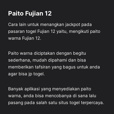
Paito Fujian 12
Cara lain untuk menangkan jackpot pada
pasaran togel Fujian 12 yaitu, mengikuti paito
warna Fujian 12.
Paito warna diciptakan dengan begitu
sederhana, mudah dipahami dan bisa
memberikan tafsiran yang bagus untuk anda
agar bisa jp togel.
Banyak aplikasi yang menyediakan paito
warna, anda bisa mencobanya di sana lalu
pasang pada salah satu situs togel terpercaya.