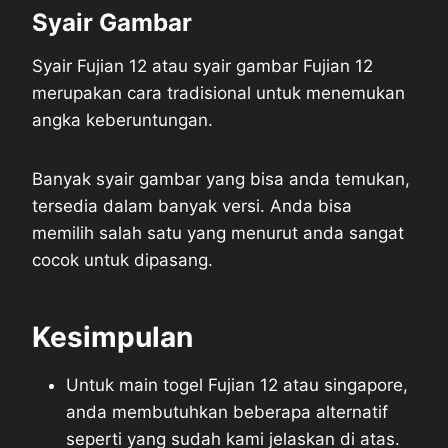
Syair Gambar
Syair Fujian 12 atau syair gambar Fujian 12
merupakan cara tradisional untuk menemukan
angka keberuntungan.
Banyak syair gambar yang bisa anda temukan,
tersedia dalam banyak versi. Anda bisa
memilih salah satu yang menurut anda sangat
cocok untuk dipasang.
Kesimpulan
Untuk main togel Fujian 12 atau singapore,
anda membutuhkan beberapa alternatif
seperti yang sudah kami jelaskan di atas.