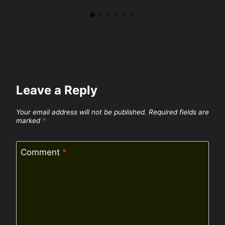
Leave a Reply
Your email address will not be published.
Required fields are
marked
*
Comment
*