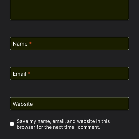
Name
*
Email
*
Website
Save my name, email, and website in this
browser for the next time I comment.