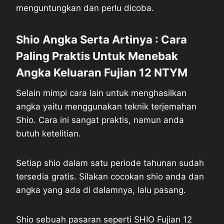
menguntungkan dan perlu dicoba.
Shio Angka Serta Artinya : Cara
Paling Praktis Untuk Menebak
Angka Keluaran Fujian 12 NTYM
Selain mimpi cara lain untuk menghasilkan
angka yaitu menggunakan teknik terjemahan
Shio. Cara ini sangat praktis, namun anda
butuh ketelitian.
Setiap shio dalam satu periode tahunan sudah
tersedia gratis. Silakan cocokan shio anda dan
angka yang ada di dalamnya, lalu pasang.
Shio sebuah pasaran seperti SHIO Fujian 12