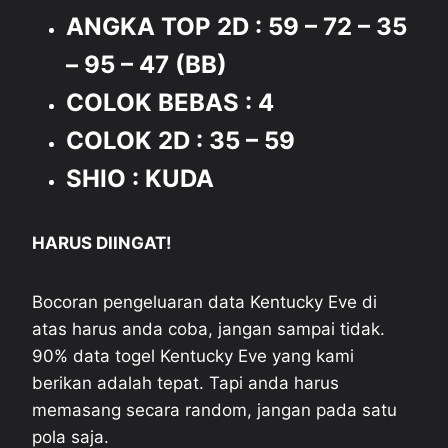
ANGKA TOP 2D : 5
9 – 72 – 35
– 95 – 47
(BB)
COLOK BEBAS : 4
COLOK 2D :
35 – 59
SHIO :
KUDA
HARUS DIINGAT!
Bocoran pengeluaran data Kentucky Eve di
atas harus anda coba, jangan sampai tidak.
90% data togel Kentucky Eve yang kami
berikan adalah tepat. Tapi anda harus
memasang secara random, jangan pada satu
pola saja.