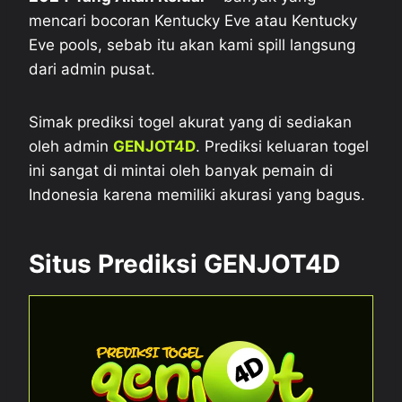
mencari bocoran Kentucky Eve atau Kentucky
Eve pools, sebab itu akan kami spill langsung
dari admin pusat.
Simak prediksi togel akurat yang di sediakan
oleh admin
GENJOT4D
. Prediksi keluaran togel
ini sangat di mintai oleh banyak pemain di
Indonesia karena memiliki akurasi yang bagus.
Situs Prediksi GENJOT4D