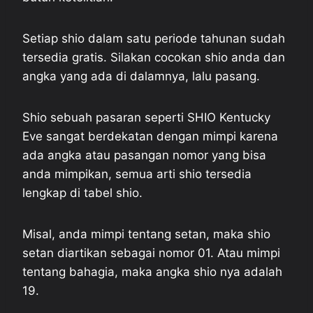
Setiap shio dalam satu periode tahunan sudah
tersedia gratis. Silakan cocokan shio anda dan
angka yang ada di dalamnya, lalu pasang.
Shio sebuah pasaran seperti SHIO Kentucky
Eve sangat berdekatan dengan mimpi karena
ada angka atau pasangan nomor yang bisa
anda mimpikan, semua arti shio tersedia
lengkap di tabel shio.
Misal, anda mimpi tentang setan, maka shio
setan diartikan sebagai nomor 01. Atau mimpi
tentang bahagia, maka angka shio nya adalah
19.