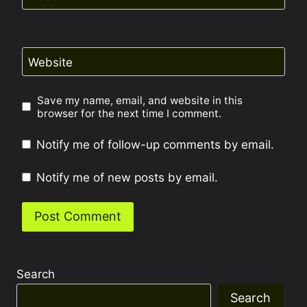
Website
Save my name, email, and website in this
browser for the next time I comment.
Notify me of follow-up comments by email.
Notify me of new posts by email.
Search
Search