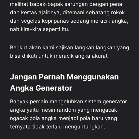
melihat bapak-bapak sarungan dengan pena
dan kertas ajaibnya, ditemani sebatang rokok
dan segelas kopi panas sedang meracik angka,
nah kira-kira seperti itu.
Berikut akan kami sajikan langkah langkah yang
bisa diikuti untuk meracik angka akurat
Jangan Pernah Menggunakan
Angka Generator
Banyak pemain mengeluhkan sistem generator
angka yaitu mesin random yang mengacak-
ngacak pola angka menjadi pola baru yang
ternyata tidak terlalu menguntungkan.