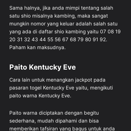
Sama halnya, jika anda mimpi tentang salah
satu shio misalnya kambing, maka sangat
mungkin nomor yang keluar adalah salah satu
yang ada di daftar shio kambing yaitu 07 08 19
20 31 32 43 44 55 56 67 68 79 80 91 92.
Paham kan maksudnya.
Paito Kentucky Eve
Cara lain untuk menangkan jackpot pada
pasaran togel Kentucky Eve yaitu, mengikuti
paito warna Kentucky Eve.
Paito warna diciptakan dengan begitu
sederhana, mudah dipahami dan bisa
memberikan tafsiran yang bagus untuk anda