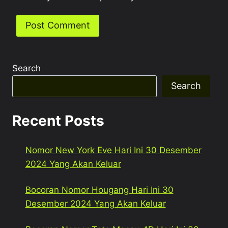
Search
Search
Recent Posts
Nomor New York Eve Hari Ini 30 Desember
2024 Yang Akan Keluar
Bocoran Nomor Hougang Hari Ini 30
Desember 2024 Yang Akan Keluar