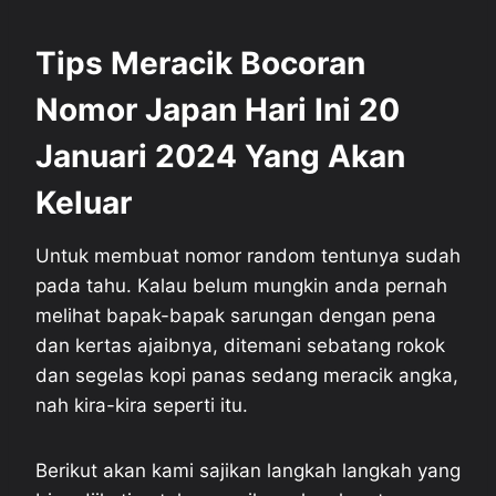
Tips Meracik Bocoran
Nomor Japan Hari Ini 20
Januari 2024 Yang Akan
Keluar
Untuk membuat nomor random tentunya sudah
pada tahu. Kalau belum mungkin anda pernah
melihat bapak-bapak sarungan dengan pena
dan kertas ajaibnya, ditemani sebatang rokok
dan segelas kopi panas sedang meracik angka,
nah kira-kira seperti itu.
Berikut akan kami sajikan langkah langkah yang