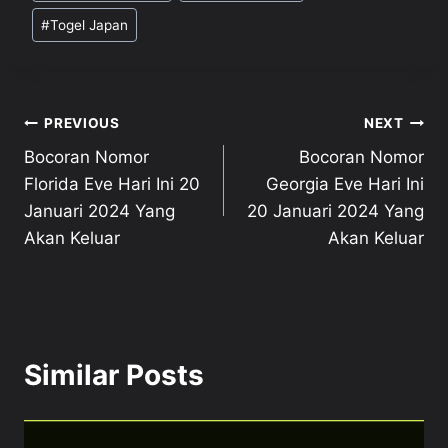
#
Togel Japan
Post
PREVIOUS
NEXT
Bocoran Nomor
Bocoran Nomor
navigation
Florida Eve Hari Ini 20
Georgia Eve Hari Ini
Januari 2024 Yang
20 Januari 2024 Yang
Akan Keluar
Akan Keluar
Similar Posts