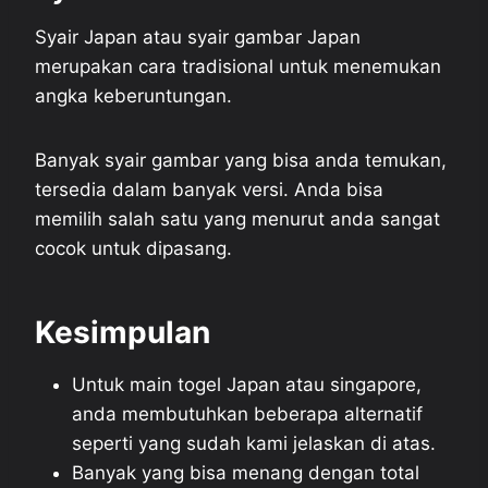
Syair Japan atau syair gambar Japan
merupakan cara tradisional untuk menemukan
angka keberuntungan.
Banyak syair gambar yang bisa anda temukan,
tersedia dalam banyak versi. Anda bisa
memilih salah satu yang menurut anda sangat
cocok untuk dipasang.
Kesimpulan
Untuk main togel Japan atau singapore,
anda membutuhkan beberapa alternatif
seperti yang sudah kami jelaskan di atas.
Banyak yang bisa menang dengan total