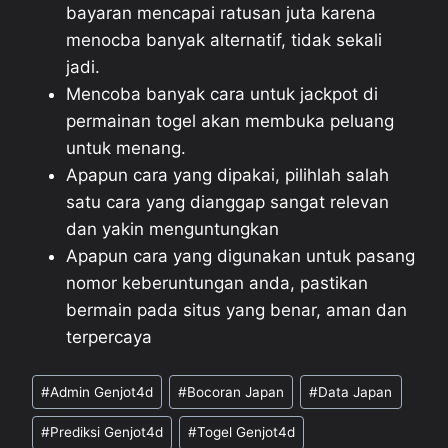
bayaran mencapai ratusan juta karena
menocba banyak alternatif, tidak sekali
jadi.
Mencoba banyak cara untuk jackpot di
permainan togel akan membuka peluang
untuk menang.
Apapun cara yang dipakai, pilihlah salah
satu cara yang dianggap sangat relevan
dan yakin menguntungkan
Apapun cara yang digunakan untuk pasang
nomor keberuntungan anda, pastikan
bermain pada situs yang benar, aman dan
terpercaya
Post
#
Admin Genjot4d
#
Bocoran Japan
#
Data Japan
Tags:
#
Prediksi Genjot4d
#
Togel Genjot4d