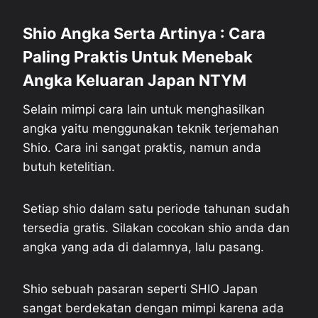
Shio Angka Serta Artinya : Cara
Paling Praktis Untuk Menebak
Angka Keluaran Japan NTYM
Selain mimpi cara lain untuk menghasilkan
angka yaitu menggunakan teknik terjemahan
Shio. Cara ini sangat praktis, namun anda
butuh ketelitian.
Setiap shio dalam satu periode tahunan sudah
tersedia gratis. Silakan cocokan shio anda dan
angka yang ada di dalamnya, lalu pasang.
Shio sebuah pasaran seperti SHIO Japan
sangat berdekatan dengan mimpi karena ada