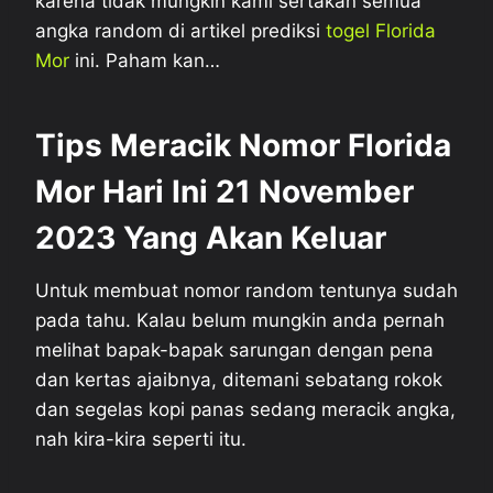
karena tidak mungkin kami sertakan semua
angka random di artikel prediksi
togel Florida
Mor
ini. Paham kan…
Tips Meracik
Nomor Florida
Mor Hari Ini 21 November
2023 Yang Akan Keluar
Untuk membuat nomor random tentunya sudah
pada tahu. Kalau belum mungkin anda pernah
melihat bapak-bapak sarungan dengan pena
dan kertas ajaibnya, ditemani sebatang rokok
dan segelas kopi panas sedang meracik angka,
nah kira-kira seperti itu.