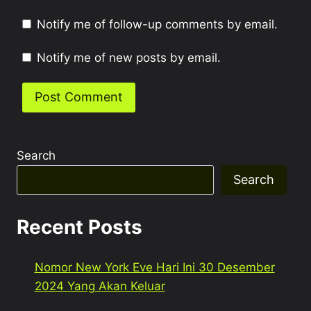
Notify me of follow-up comments by email.
Notify me of new posts by email.
Search
Search
Recent Posts
Nomor New York Eve Hari Ini 30 Desember
2024 Yang Akan Keluar