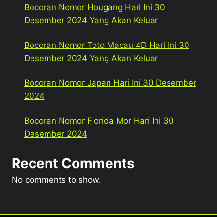
Bocoran Nomor Hougang Hari Ini 30
Desember 2024 Yang Akan Keluar
Bocoran Nomor Toto Macau 4D Hari Ini 30
Desember 2024 Yang Akan Keluar
Bocoran Nomor Japan Hari Ini 30 Desember
2024
Bocoran Nomor Florida Mor Hari Ini 30
Desember 2024
Recent Comments
No comments to show.