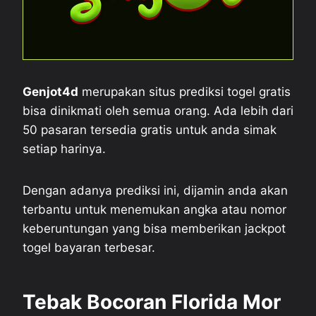
Genjot4d
merupakan situs prediksi togel gratis
bisa dinikmati oleh semua orang. Ada lebih dari
50 pasaran tersedia gratis untuk anda simak
setiap harinya.
Dengan adanya prediksi ini, dijamin anda akan
terbantu untuk menemukan angka atau nomor
keberuntungan yang bisa memberikan jackpot
togel bayaran terbesar.
Tebak Bocoran Florida Mor