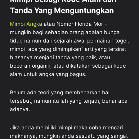
Tanda Yang Menguntungkan
Mimpi Angka
atau Nomor Florida Mor –
mungkin bagi sebagian orang adalah bunga
tidur, namun dari sejarah awal permainan togel,
mimpi “apa yang dimimpikan” arti yang tersirat
biasanya menjadi tanda yang baik, atau
bocoran organik, atau dikatakan sebagai kode
alam untuk angka yang bagus.
Belum ada teori yang membenarkan hal
tersebut, namun itu lah yang terjadi, benar apa
adanya.
Jika anda memiliki mimpi maka coba mencari
maknanya, mungkin anda sesuatu yang sangat