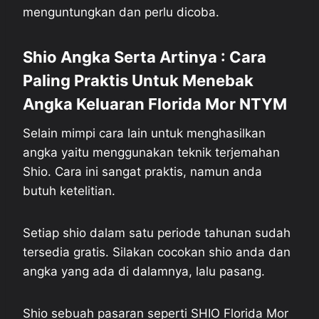
menguntungkan dan perlu dicoba.
Shio Angka Serta Artinya : Cara
Paling Praktis Untuk Menebak
Angka Keluaran Florida Mor NTYM
Selain mimpi cara lain untuk menghasilkan
angka yaitu menggunakan teknik terjemahan
Shio. Cara ini sangat praktis, namun anda
butuh ketelitian.
Setiap shio dalam satu periode tahunan sudah
tersedia gratis. Silakan cocokan shio anda dan
angka yang ada di dalamnya, lalu pasang.
Shio sebuah pasaran seperti SHIO Florida Mor