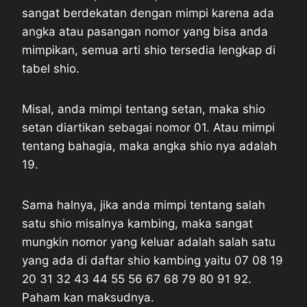
sangat berdekatan dengan mimpi karena ada
angka atau pasangan nomor yang bisa anda
mimpikan, semua arti shio tersedia lengkap di
tabel shio.
Misal, anda mimpi tentang setan, maka shio
setan diartikan sebagai nomor 01. Atau mimpi
tentang bahagia, maka angka shio nya adalah
19.
Sama halnya, jika anda mimpi tentang salah
satu shio misalnya kambing, maka sangat
mungkin nomor yang keluar adalah salah satu
yang ada di daftar shio kambing yaitu 07 08 19
20 31 32 43 44 55 56 67 68 79 80 91 92.
Paham kan maksudnya.