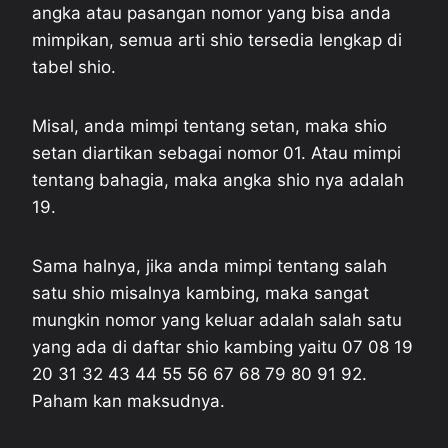
angka atau pasangan nomor yang bisa anda
mimpikan, semua arti shio tersedia lengkap di
tabel shio.
Misal, anda mimpi tentang setan, maka shio
setan diartikan sebagai nomor 01. Atau mimpi
tentang bahagia, maka angka shio nya adalah
19.
Sama halnya, jika anda mimpi tentang salah
satu shio misalnya kambing, maka sangat
mungkin nomor yang keluar adalah salah satu
yang ada di daftar shio kambing yaitu 07 08 19
20 31 32 43 44 55 56 67 68 79 80 91 92.
Paham kan maksudnya.