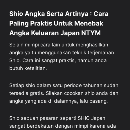
Shio Angka Serta Artinya : Cara
Paling Praktis Untuk Menebak
Angka Keluaran Japan NTYM
Selain mimpi cara lain untuk menghasilkan
angka yaitu menggunakan teknik terjemahan
Shio. Cara ini sangat praktis, namun anda
butuh ketelitian.
Setiap shio dalam satu periode tahunan sudah
tersedia gratis. Silakan cocokan shio anda dan
angka yang ada di dalamnya, lalu pasang.
Shio sebuah pasaran seperti SHIO Japan
sangat berdekatan dengan mimpi karena ada