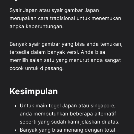
Syair Japan atau syair gambar Japan
merupakan cara tradisional untuk menemukan
angka keberuntungan.
Banyak syair gambar yang bisa anda temukan,
tersedia dalam banyak versi. Anda bisa
memilih salah satu yang menurut anda sangat
cocok untuk dipasang.
Kesimpulan
Untuk main togel Japan atau singapore,
anda membutuhkan beberapa alternatif
seperti yang sudah kami jelaskan di atas.
Banyak yang bisa menang dengan total