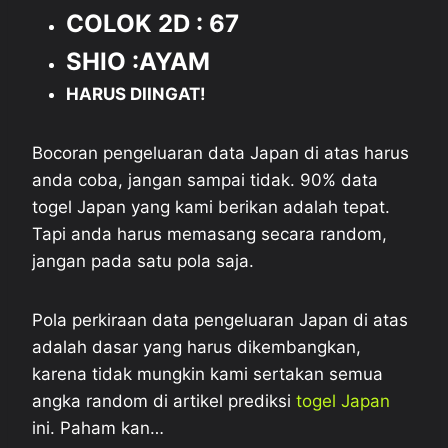
COLOK 2D : 67
SHIO :AYAM
HARUS DIINGAT!
Bocoran pengeluaran data Japan di atas harus
anda coba, jangan sampai tidak. 90% data
togel Japan yang kami berikan adalah tepat.
Tapi anda harus memasang secara random,
jangan pada satu pola saja.
Pola perkiraan data pengeluaran Japan di atas
adalah dasar yang harus dikembangkan,
karena tidak mungkin kami sertakan semua
angka random di artikel prediksi
togel Japan
ini. Paham kan…