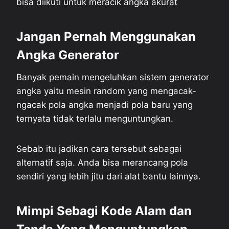
bisa diikuti untuk meracik angka akurat
Jangan Pernah Menggunakan
Angka Generator
Banyak pemain mengeluhkan sistem generator
angka yaitu mesin random yang mengacak-
ngacak pola angka menjadi pola baru yang
ternyata tidak terlalu menguntungkan.
Sebab itu jadikan cara tersebut sebagai
alternatif saja. Anda bisa merancang pola
sendiri yang lebih jitu dari alat bantu lainnya.
Mimpi Sebagi Kode Alam dan