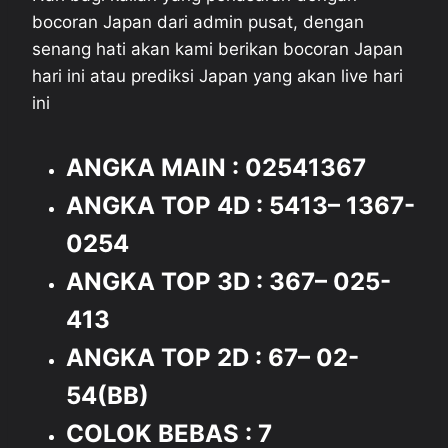
bocoran Japan dari admin pusat, dengan
senang hati akan kami berikan bocoran Japan
hari ini atau prediksi Japan yang akan live hari
ini
ANGKA MAIN : 02541367
ANGKA TOP 4D : 5413
– 1367-
0254
ANGKA TOP 3D : 367
– 025-
413
ANGKA TOP 2D : 67
– 02-
54
(BB)
COLOK BEBAS : 7