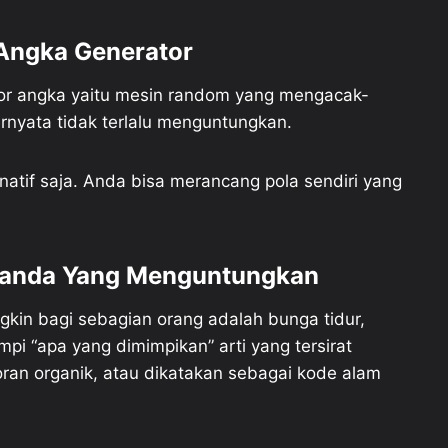
Angka Generator
or angka yaitu mesin random yang mengacak-
rnyata tidak terlalu menguntungkan.
rnatif saja. Anda bisa merancang pola sendiri yang
Tanda Yang Menguntungkan
kin bagi sebagian orang adalah bunga tidur,
pi “apa yang dimimpikan” arti yang tersirat
ran organik, atau dikatakan sebagai kode alam