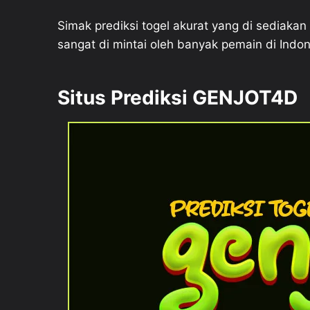
Simak prediksi togel akurat yang di sediaka
sangat di mintai oleh banyak pemain di Indon
Situs Prediksi GENJOT4D