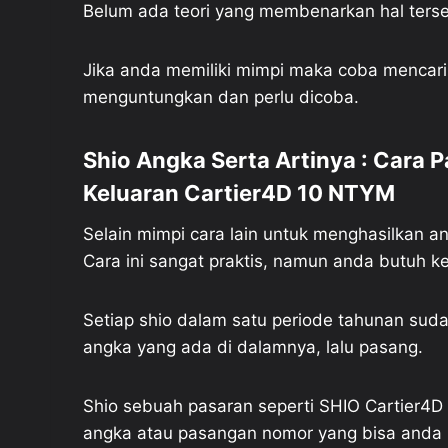
Belum ada teori yang membenarkan hal terseb
Jika anda memiliki mimpi maka coba mencar
menguntungkan dan perlu dicoba.
Shio Angka Serta Artinya : Cara 
Keluaran Cartier4D 10 NTYM
Selain mimpi cara lain untuk menghasilkan a
Cara ini sangat praktis, namun anda butuh ket
Setiap shio dalam satu periode tahunan suda
angka yang ada di dalamnya, lalu pasang.
Shio sebuah pasaran seperti SHIO Cartier4
angka atau pasangan nomor yang bisa anda mi