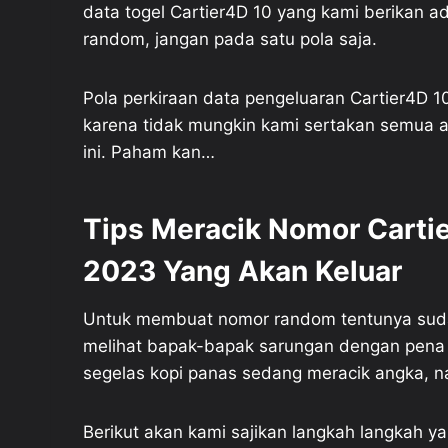
data togel Cartier4D 10 yang kami berikan 
random, jangan pada satu pola saja.
Pola perkiraan data pengeluaran Cartier4D 1
karena tidak mungkin kami sertakan semua a
ini. Paham kan…
Tips Meracik
Nomor Cartie
2023 Yang Akan Keluar
Untuk membuat nomor random tentunya suda
melihat bapak-bapak sarungan dengan pena d
segelas kopi panas sedang meracik angka, nah 
Berikut akan kami sajikan langkah langkah ya