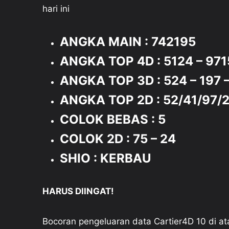
hari ini
ANGKA MAIN : 742195
ANGKA TOP 4D : 5124 – 971
ANGKA TOP 3D : 524 – 197 
ANGKA TOP 2D : 52/41/97/2
COLOK BEBAS : 5
COLOK 2D : 75 – 24
SHIO : KERBAU
HARUS DIINGAT!
Bocoran pengeluaran data Cartier4D 10 di a