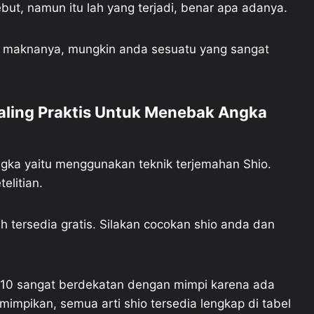
ut, namun itu lah yang terjadi, benar apa adanya.
i maknanya, mungkin anda sesuatu yang sangat
Paling Praktis Untuk Menebak Angka
ngka yaitu menggunakan teknik terjemahan Shio.
elitian.
h tersedia gratis. Silakan cocokan shio anda dan
D 10 sangat berdekatan dengan mimpi karena ada
mpikan, semua arti shio tersedia lengkap di tabel