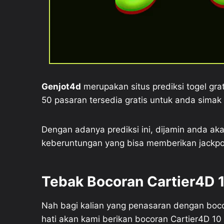
Genjot4d
merupakan situs prediksi togel grat
50 pasaran tersedia gratis untuk anda simak 
Dengan adanya prediksi ini, dijamin anda a
keberuntungan yang bisa memberikan jackpot
Tebak Bocoran Cartier4D 1
Nah bagi kalian yang penasaran dengan boco
hati akan kami berikan bocoran Cartier4D 10 h