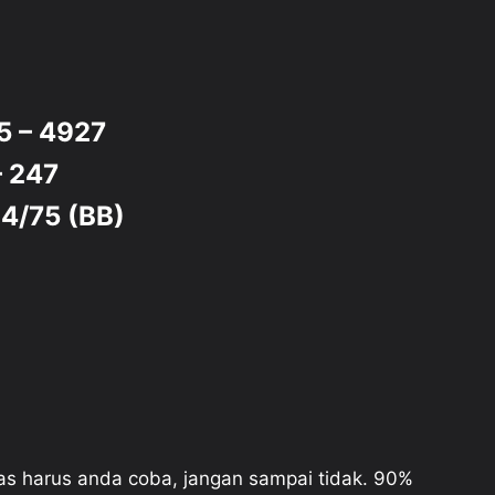
5 – 4927
– 247
4/75 (BB)
tas harus anda coba, jangan sampai tidak. 90%