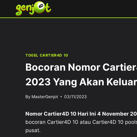
Skip
to
content
TOGEL CARTIER4D 10
Bocoran Nomor Cartier
2023 Yang Akan Kelua
By
MasterGenjot
03/11/2023
Nomor Cartier4D 10 Hari Ini 4 November 2
bocoran Cartier4D 10 atau Cartier4D 10 pools
pusat.