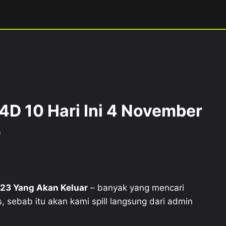
4D 10 Hari Ini 4 November
r
023 Yang Akan Keluar
– banyak yang mencari
, sebab itu akan kami spill langsung dari admin